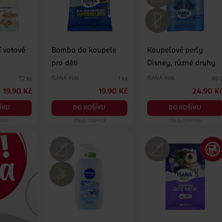
 vatové
Bomba do koupele
Koupelové perly
pro děti
Disney, různé druhy
ISANA Kids
ISANA Kids
72 ks
1 ks
60 
19.90 Kč
19.90 Kč
24.90 K
ÍKU
DO KOŠÍKU
DO KOŠÍKU
25162
Obj. č.: 1328462
Obj. č.: 1248166