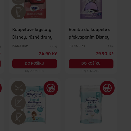
Koupelové krystaly
Bomba do koupele s
Disney, různé druhy
překvapením Disney
ISANA Kids
ISANA Kids
g
60 g
1 ks
č
24.90 Kč
79.90 Kč
DO KOŠÍKU
DO KOŠÍKU
Obj. č.: 1248180
Obj. č.: 1262186