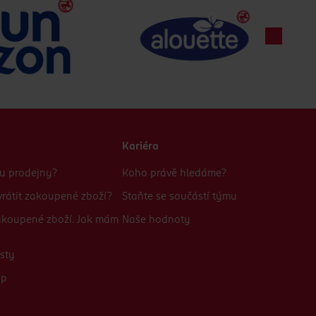
Kariéra
bu prodejny?
Koho právě hledáme?
rátit zakoupené zboží?
Staňte se součástí týmu
zakoupené zboží. Jak mám
Naše hodnoty
sty
up