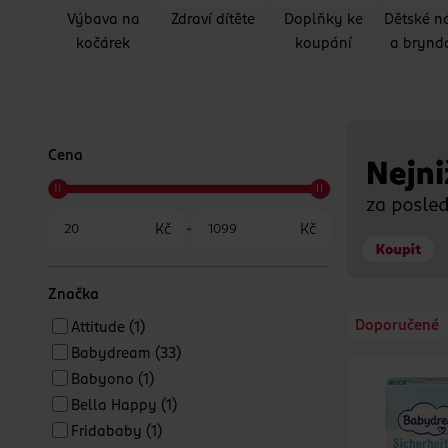
Výbava na
Zdraví dítěte
Doplňky ke
Dětské n
kočárek
koupání
a brynd
Cena
Kč
-
Kč
Značka
Doporučené
Attitude
(1)
Babydream
(33)
Babyono
(1)
Bella Happy
(1)
Fridababy
(1)