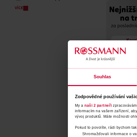
VÍCE
Souhlas
Zodpovědné používání vaši
My a
naši 2 partneři
zpracováváme 
informacím na vašem zařízení, ab
Dětské lžičky
vývoj produktů. Máte možnosti ohl
dlouhé, různ
Pokud to povolíte, rádi bychom tak
Babydream
Shromažďovali informace o vaš