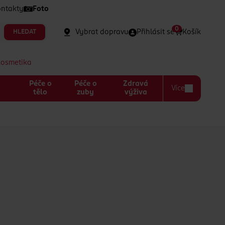
ntakty
Foto
0
Vybrat dopravu
Přihlásit se
Košík
HLEDAT
kosmetika
Péče o
Péče o
Zdravá
Více
a
tělo
zuby
výživa