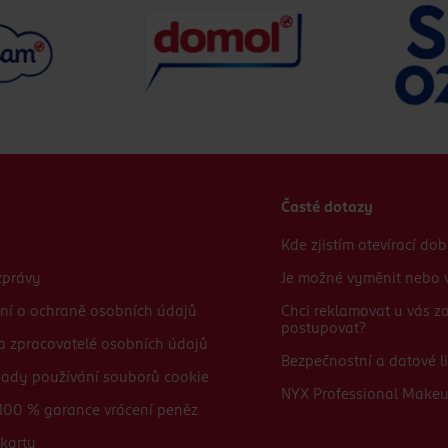
Časté dotazy
Kde zjistím otevírací do
zprávy
Je možné vyměnit nebo v
ní o ochraně osobních údajů
Chci reklamovat u vás 
postupovat?
 a zpracovatelé osobních údajů
Bezpečnostní a datové li
sady používání souborů cookie
NYX Professional Make
100 % garance vrácení peněz
karty