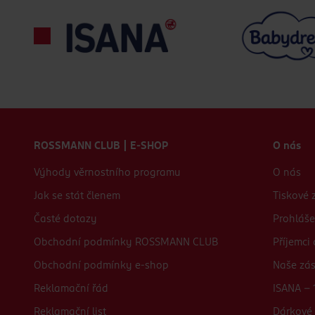
Zápatí webu
ROSSMANN CLUB | E-SHOP
O nás
Výhody věrnostního programu
O nás
Jak se stát členem
Tiskové 
Časté dotazy
Prohláše
Obchodní podmínky ROSSMANN CLUB
Příjemci
Obchodní podmínky e-shop
Naše zá
Reklamační řád
ISANA - 
Reklamační list
Dárkové 