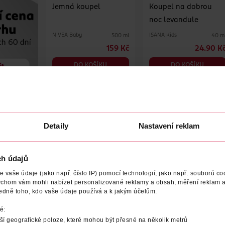
Jemná koupel
Koupel na dobrou
noc levandule
NIVEA Baby
ISANA Kids
500 ml
40 m
159 Kč
24.90 K
DO KOŠÍKU
DO KOŠÍKU
Obj. č.: 1243376
Obj. č.: 1328622
Detaily
Nastavení reklam
ch údajů
vaše údaje (jako např. číslo IP) pomocí technologií, jako např. souborů coo
ychom vám mohli nabízet personalizované reklamy a obsah, měření reklam a
 extra
Duhová koupel
Dětské lžičky, různé
edně toho, kdo vaše údaje používá a k jakým účelům.
é druhy
druhy
é:
ISANA Kids
Babydream
3 ks
160 g
5 k
í geografické poloze, které mohou být přesné na několik metrů