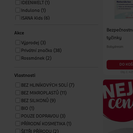
IDEENWELT
(1)
Indulona
(1)
ISANA Kids
(6)
Kii-baa Organic
(1)
Bezpečnostní
Akce
Kneipp
(2)
tyčinky
MAM
(2)
Výprodej
(3)
Babydream
Munchkin
(2)
Privátní značka
(38)
NIVEA Baby
(1)
Rossmánek
(2)
NUK
(3)
DO KOŠ
Papoo
(1)
Obj. č.: 4
Vlastnosti
Petite&Mars
(4)
BEZ HLINÍKOVÝCH SOLÍ
(7)
Tommee Tippee
(1)
BEZ MIKROPLASTŮ
(11)
Weleda
(1)
BEZ SILIKONŮ
(9)
BIO
(1)
POUZE DOPRAVOU
(3)
PŘÍRODNÍ KOSMETIKA
(1)
ŠETŘI PŘÍRODU
(2)