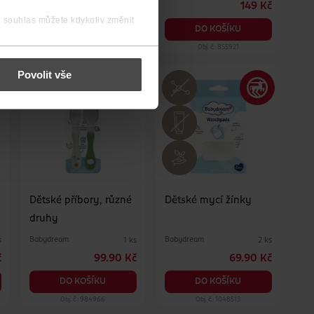
č
189 Kč
149 Kč
j souhlas můžete kdykoliv změnit
DO KOŠÍKU
DO KOŠÍKU
Obj. č.: 1315486
Obj. č.: 855921
 nést osobní údaje.
Povolit vše
Dětské příbory, různé
Dětské mycí žínky
druhy
Babydream
Babydream
s
1 ks
2 ks
č
99.90 Kč
69.90 Kč
DO KOŠÍKU
DO KOŠÍKU
Obj. č.: 984966
Obj. č.: 1048513