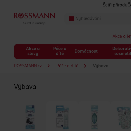
Přeskočit na hlavmní obsah
Šetři přírodu
Č
Akce a l
Akce a
Péče o
Dekorati
Domácnost
slevy
dítě
kosmeti
ROSSMANN.cz
Péče o dítě
Výbava
Výbava