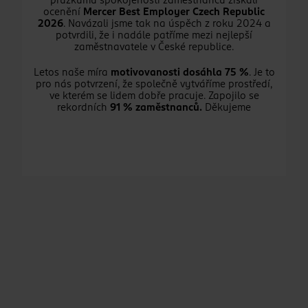
průzkumu spokojenosti zaměstnanců získali
ocenění
Mercer Best Employer Czech Republic
2026
. Navázali jsme tak na úspěch z roku 2024 a
potvrdili, že i nadále patříme mezi nejlepší
zaměstnavatele v České republice.
Letos naše míra
motivovanosti dosáhla 75 %
. Je to
pro nás potvrzení, že společně vytváříme prostředí,
ve kterém se lidem dobře pracuje. Zapojilo se
rekordních
91 % zaměstnanců.
Děkujeme