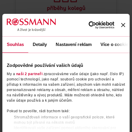
příběhy kolegů
Souhlas
Detaily
Nastavení reklam
Více o cookies
Zodpovědné používání vašich údajů
Atmoskop.cz
My a
naši 2 partneři
zpracováváme vaše údaje (jako např. číslo IP)
pomocí technologií, jako např. souborů cookie pro uchování a
přístup k informacím na vašem zařízení, abychom vám mohli nabízet
personalizované reklamy a obsah, měření reklam a obsahu, náhled
na návštěvníky a vývoj produktů. Máte možnosti ohledně toho, kdo
vaše údaje používá a k jakým účelům.
Pokud to povolíte, rádi bychom také:
Shromažďovali informace o vaší geografické poloze, které
mohou být přesné na několik metrů
Identifikovali vaše zařízení pomocí aktivního skenování pro