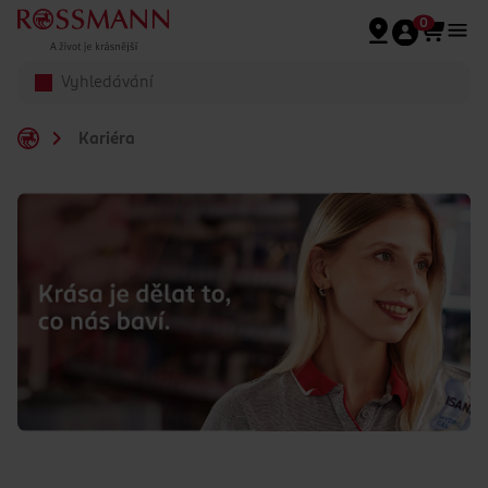
Přeskočit na hlavmní obsah
0
Kariéra