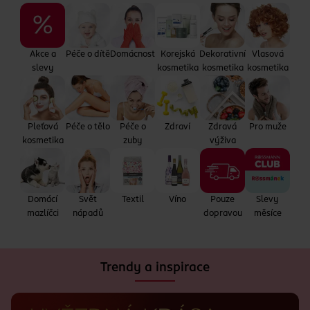
Akce a
Péče o dítě
Domácnost
Korejská
Dekorativní
Vlasová
slevy
kosmetika
kosmetika
kosmetika
Pleťová
Péče o tělo
Péče o
Zdraví
Zdravá
Pro muže
kosmetika
zuby
výživa
Domácí
Svět
Textil
Víno
Pouze
Slevy
mazlíčci
nápadů
dopravou
měsíce
Trendy a inspirace