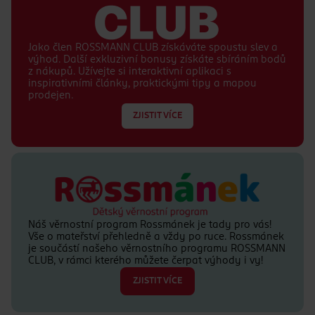
Jako člen ROSSMANN CLUB získáváte spoustu slev a
výhod. Další exkluzivní bonusy získáte sbíráním bodů
z nákupů. Užívejte si interaktivní aplikaci s
inspirativními články, praktickými tipy a mapou
prodejen.
ZJISTIT VÍCE
Náš věrnostní program Rossmánek je tady pro vás!
Vše o mateřství přehledně a vždy po ruce. Rossmánek
je součástí našeho věrnostního programu ROSSMANN
CLUB, v rámci kterého můžete čerpat výhody i vy!
ZJISTIT VÍCE