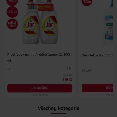
Prostředek na mytí nádobí Lemon 2x 900
Dezinfekce na prádlo Ac
ml
Jar
1.8 l
Sanytol
149 Kč
119 Kč
DO KO
DO KOŠÍKU
Obj. č.: 1235425
Obj. č.: 1
Všechny kategorie