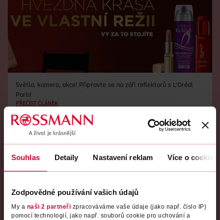
Světla, kamera, akce! Připravte se na záři reflektorů s L’Oréal
Paris!
PŘEČÍST ČLÁNEK
Souhlas
Detaily
Nastavení reklam
Více o cookies
Zodpovědné používání vašich údajů
My a
naši 2 partneři
zpracováváme vaše údaje (jako např. číslo IP)
pomocí technologií, jako např. souborů cookie pro uchování a