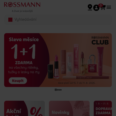
Přeskočit na hlavmní obsah
0
Rossmann - Domovská stránka