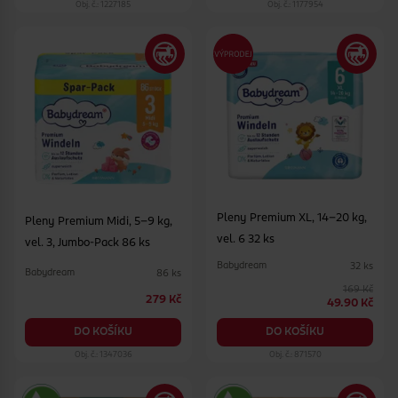
Obj. č.: 1227185
Obj. č.: 1177954
Pleny Premium XL, 14–20 kg,
Pleny Premium Midi, 5–9 kg,
vel. 6 32 ks
vel. 3, Jumbo-Pack 86 ks
Babydream
32 ks
Babydream
86 ks
169 Kč
279 Kč
49.90 Kč
DO KOŠÍKU
DO KOŠÍKU
Obj. č.: 1347036
Obj. č.: 871570