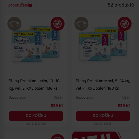
82 produktů
Doporučené
Pleny Premium Junior, 10–16
Pleny Premium Maxi, 8–14 kg,
kg, vel. 5, XXL balení 136 ks
vel. 4, XXL balení 160 ks
Babydream
Babydream
136 ks
160 ks
539 Kč
539 Kč
DO KOŠÍKU
DO KOŠÍKU
Obj. č.: 1327298
Obj. č.: 1327311