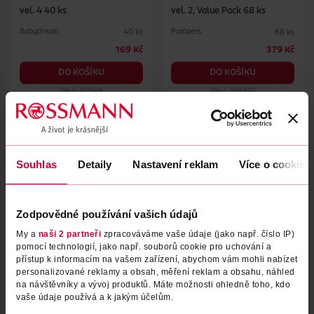
vel. 4 40 ks
vel. 2, Value Pack 68 ks
Babydream
Pampers
40 ks
68 ks
169 Kč
379 Kč
DO KOŠÍKU
DO KOŠÍKU
Obj. č.: 871549
Obj. č.: 906807
Souhlas
Detaily
Nastavení reklam
Více o cookies
Zodpovědné používání vašich údajů
My a
naši 2 partneři
zpracováváme vaše údaje (jako např. číslo IP)
pomocí technologií, jako např. souborů cookie pro uchování a
přístup k informacím na vašem zařízení, abychom vám mohli nabízet
Pleny Premium Mini, 3–6 kg,
Pleny Premium Junior, 10–16
personalizované reklamy a obsah, měření reklam a obsahu, náhled
vel. 2 36 ks
kg, vel. 5 34 ks
na návštěvníky a vývoj produktů. Máte možnosti ohledně toho, kdo
vaše údaje používá a k jakým účelům.
Babydream
Babydream
36 ks
34 ks