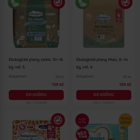
Ekologické pleny Junior, 10–16
Ekologické pleny Maxi, 8–14
kg, vel. 5
kg, vel. 4
Babydream
Babydream
28 ks
30 ks
159 Kč
159 Kč
DO KOŠÍKU
DO KOŠÍKU
Obj. č.: 1048698
Obj. č.: 1048674