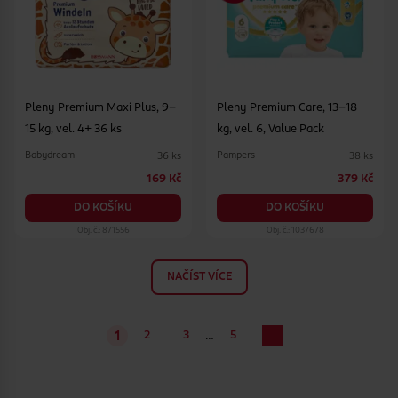
Pleny Premium Maxi Plus, 9–
Pleny Premium Care, 13–18
15 kg, vel. 4+ 36 ks
kg, vel. 6, Value Pack
Babydream
Pampers
36 ks
38 ks
169 Kč
379 Kč
DO KOŠÍKU
DO KOŠÍKU
Obj. č.: 871556
Obj. č.: 1037678
NAČÍST VÍCE
…
2
3
5
1