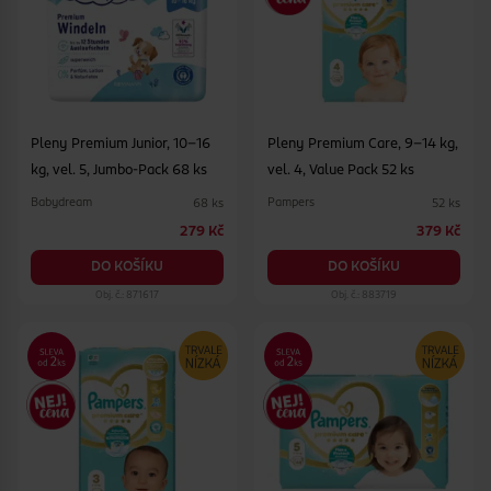
Pleny Premium Junior, 10–16
Pleny Premium Care, 9–14 kg,
kg, vel. 5, Jumbo-Pack 68 ks
vel. 4, Value Pack 52 ks
Babydream
Pampers
68 ks
52 ks
279 Kč
379 Kč
DO KOŠÍKU
DO KOŠÍKU
Obj. č.: 871617
Obj. č.: 883719