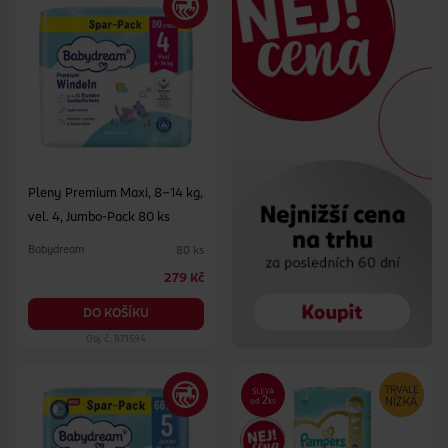
Pleny Premium Maxi, 8–14 kg,
vel. 4, Jumbo-Pack 80 ks
Babydream
80 ks
279 Kč
DO KOŠÍKU
Obj. č.: 871594