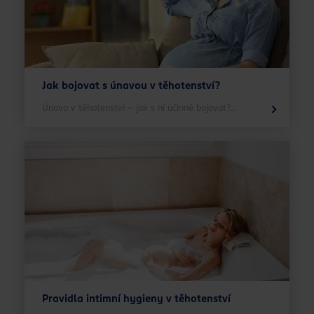
Jak bojovat s únavou v těhotenství?
Únava v těhotenství – jak s ní účinně bojovat?...
Pravidla intimní hygieny v těhotenství