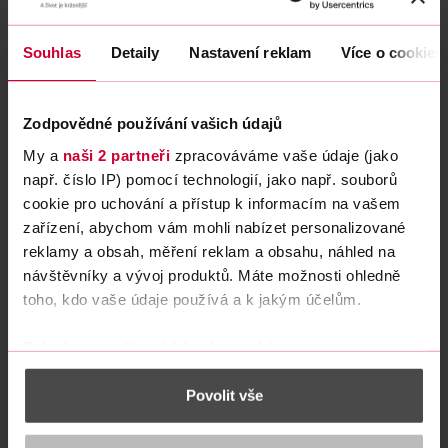
Souhlas
Detaily
Nastavení reklam
Více o cookies
Zodpovědné používání vašich údajů
My a
naši 2 partneři
zpracováváme vaše údaje (jako
např. číslo IP) pomocí technologií, jako např. souborů
Začátek kojení – jak na to, aby nebolelo, ale
cookie pro uchování a přístup k informacím na vašem
spojilo vás s miminkem
zařízení, abychom vám mohli nabízet personalizované
Kojení – jak na to, aby nebolelo, ale spojilo vás...
reklamy a obsah, měření reklam a obsahu, náhled na
návštěvníky a vývoj produktů. Máte možnosti ohledně
toho, kdo vaše údaje používá a k jakým účelům.
od 24. 4. 2019 je ROSSMÁNEK pouze v rámci
ROSSMANN
Pokud to povolíte, rádi bychom také:
CLUB
Shromažďovali informace o vaší geografické
Získat aplikaci
Povolit vše
poloze, které mohou být přesné na několik metrů
Identifikovali vaše zařízení pomocí aktivního
skenování pro konkrétní charakteristiky (otisk prstu)