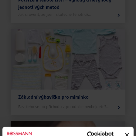
Potvrzení těhotenství – výhody a nevýhody
jednotlivých metod
Jak si ověřit, že jsem skutečně těhotná?...
Základní výbavička pro miminko
Bez čeho se po příchodu z porodnice neobejdete?...