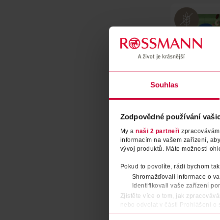
Souhlas
Mix kešu oře
brusinek
Zodpovědné používání vaši
GENUSS PLUS
My a
naši 2 partneři
zpracováváme 
informacím na vašem zařízení, ab
vývoj produktů. Máte možnosti ohl
DO KOŠ
Pokud to povolíte, rádi bychom tak
Obj. č.: 2
Shromažďovali informace o vaš
Identifikovali vaše zařízení po
Zjistěte více o tom, jak zpracováv
nebo odvolat v části Prohlášení o