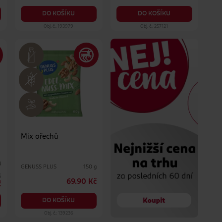
DO KOŠÍKU
DO KOŠÍKU
Obj. č.: 193979
Obj. č.: 257121
Mix ořechů
g
GENUSS PLUS
150 g
č
69.90 Kč
č
DO KOŠÍKU
Obj. č.: 139236