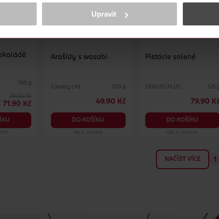
obsahu a reklam, funkcí sociálních médií, analýze návštěvnosti, které mohou
ně osobních údajů.
Upravit
cookies
<
čokoládě
Arašídy s wasabi
Pistácie solené
100 g
Country Life
GENUSS PLUS
100 g
125 
79.90 Kč
49.90 Kč
79.90 K
71.90 Kč
DO KOŠÍKU
DO KOŠÍKU
ÍKU
92710
Obj. č.: 675475
Obj. č.: 944014
NAČÍST VÍCE
1