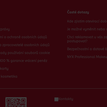
Časté dotazy
Kde zjistím otevírací do
zprávy
Je možné vyměnit nebo v
ní o ochraně osobních údajů
Chci reklamovat u vás 
postupovat?
 a zpracovatelé osobních údajů
Bezpečnostní a datové li
sady používání souborů cookie
NYX Professional Make
100 % garance vrácení peněz
karty
 kosmetika
Kontakty