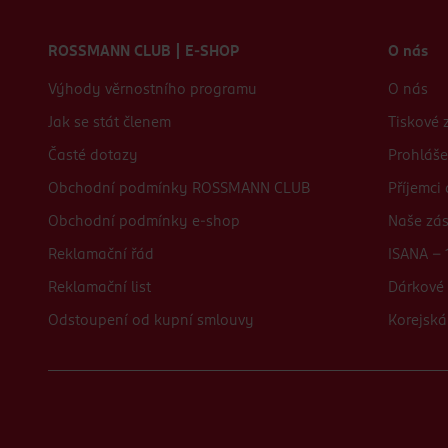
Zápatí webu
ROSSMANN CLUB | E-SHOP
O nás
Výhody věrnostního programu
O nás
Jak se stát členem
Tiskové 
Časté dotazy
Prohláše
Obchodní podmínky ROSSMANN CLUB
Příjemci
Obchodní podmínky e-shop
Naše zá
Reklamační řád
ISANA - 
Reklamační list
Dárkové 
Odstoupení od kupní smlouvy
Korejská