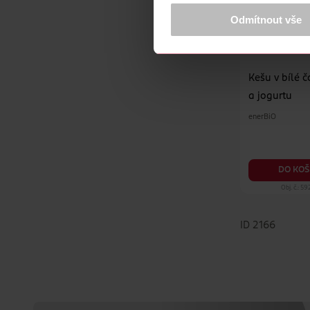
K provozu stránek, personalizaci 
Více najdete v
prohlášení o ochra
Odmítnout vše
Děkujeme za pochopení. >
více o 
Kešu v bílé 
a jogurtu
enerBiO
DO KOŠ
Obj. č.: 5
ID 2166