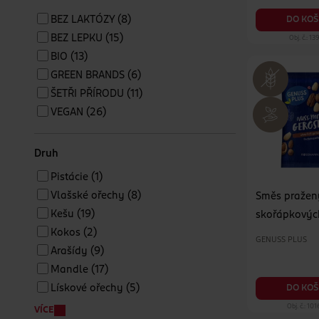
BEZ LAKTÓZY
(8)
DO KOŠ
BEZ LEPKU
(15)
Obj. č.: 1
BIO
(13)
GREEN BRANDS
(6)
ŠETŘI PŘÍRODU
(11)
VEGAN
(26)
Druh
Pistácie
(1)
Vlašské ořechy
(8)
Směs pražen
Kešu
(19)
skořápkovýc
Kokos
(2)
GENUSS PLUS
Arašídy
(9)
Mandle
(17)
Lískové ořechy
(5)
DO KOŠ
Obj. č.: 10
VÍCE