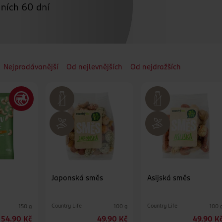
Nejprodávanější
Od nejlevnějších
Od nejdražších
Japonská směs
Asijská směs
Country Life
Country Life
150 g
100 g
100 
54.90 Kč
49.90 Kč
49.90 K