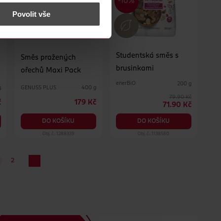
 nést osobní údaje.
Povolit vše
Studentská směs s
Směs pražených
brusinkami
ořechů Maxi Pack
enerBiO
200 g
GENUSS PLUS
g
400 g
79.90 Kč
č
179 Kč
71.90 Kč
DO KOŠÍKU
DO KOŠÍKU
Obj. č.: 1288339
Obj. č.: 1138580
2