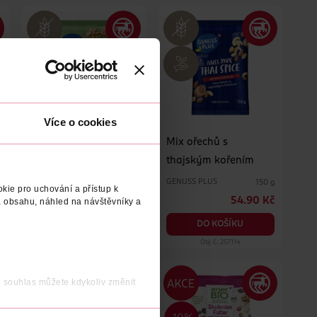
Více o cookies
Jádra vlašských
Mix ořechů s
ořechů
thajským kořením
GENUSS PLUS
GENUSS PLUS
g
100 g
150 g
kie pro uchování a přístup k
č
49.90 Kč
54.90 Kč
 obsahu, náhled na návštěvníky a
DO KOŠÍKU
DO KOŠÍKU
Obj. č.: 893350
Obj. č.: 257114
j souhlas můžete kdykoliv změnit