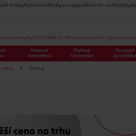
asté dotazy
Pomáháme
Trendy a inspirace
Kariéra
O nás
Prodejny
Ko
etáky
Novinky
Nej
ROSSMANN CLUB
Rossmánek
Cvičte jógu
Korejská 
vní
Vlasová
Pleťová
Korejská
ka
kosmetika
kosmetika
kosmetik
é ovoce
Ořechy