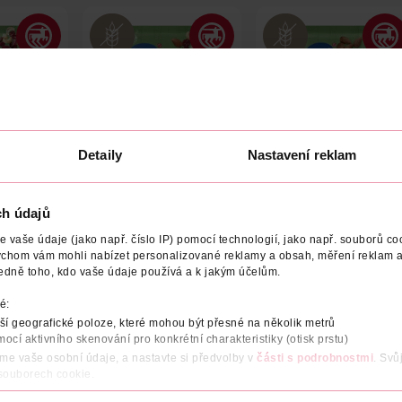
Detaily
Nastavení reklam
chů a
Mix ovoce a ořechů
Mandle nesolené
ch údajů
GENUSS PLUS
GENUSS PLUS
150 g
150 g
150 
vaše údaje (jako např. číslo IP) pomocí technologií, jako např. souborů coo
54.90 Kč
54.90 Kč
59.90 K
ychom vám mohli nabízet personalizované reklamy a obsah, měření reklam a
edně toho, kdo vaše údaje používá a k jakým účelům.
ÍKU
DO KOŠÍKU
DO KOŠÍKU
é:
86961
Obj. č.: 193948
Obj. č.: 519724
í geografické poloze, které mohou být přesné na několik metrů
mocí aktivního skenování pro konkrétní charakteristiky (otisk prstu)
áme vaše osobní údaje, a nastavte si předvolby v
části s podrobnostmi
. Svů
 souborech cookie.