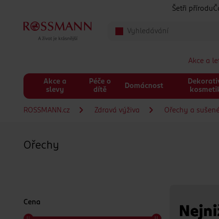
Přeskočit na hlavmní obsah
Šetři přírodu
Č
Akce a l
Akce a
Péče o
Dekorati
Domácnost
slevy
dítě
kosmeti
ROSSMANN.cz
Zdravá výživa
Ořechy a sušen
Ořechy
Cena