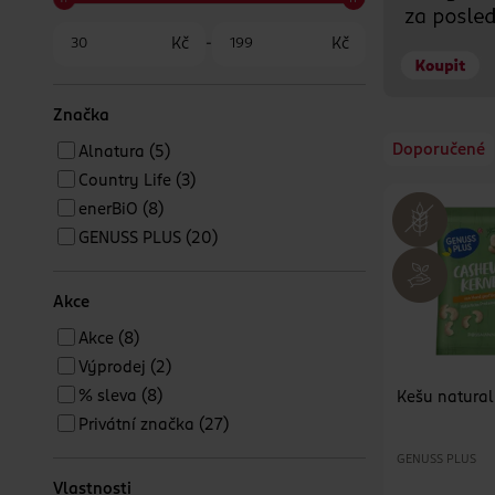
Kč
-
Kč
Značka
Doporučené
Alnatura
(5)
Country Life
(3)
enerBiO
(8)
GENUSS PLUS
(20)
Akce
Akce
(8)
Výprodej
(2)
% sleva
(8)
Kešu natural
Privátní značka
(27)
GENUSS PLUS
Vlastnosti