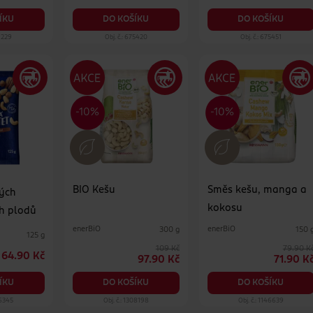
ÍKU
DO KOŠÍKU
DO KOŠÍKU
39229
Obj. č.: 675420
Obj. č.: 675451
BIO Kešu
Směs kešu, manga a
ých
kokosu
h plodů
enerBiO
enerBiO
300 g
150 
125 g
109 Kč
79.90 K
64.90 Kč
97.90 Kč
71.90 K
ÍKU
DO KOŠÍKU
DO KOŠÍKU
16345
Obj. č.: 1308198
Obj. č.: 1146639