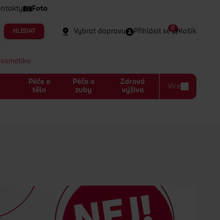
ntakty
Foto
0
Vybrat dopravu
Přihlásit se
Košík
HLEDAT
kosmetika
Péče o
Péče o
Zdravá
Více
a
tělo
zuby
výživa