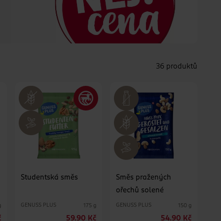
36 produktů
Studentská směs
Směs pražených
ořechů solené
GENUSS PLUS
GENUSS PLUS
g
175 g
150 g
č
59.90 Kč
54.90 Kč