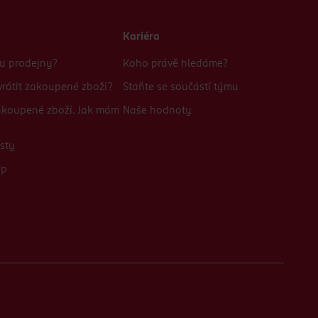
Kariéra
bu prodejny?
Koho právě hledáme?
rátit zakoupené zboží?
Staňte se součástí týmu
zakoupené zboží. Jak mám
Naše hodnoty
sty
up