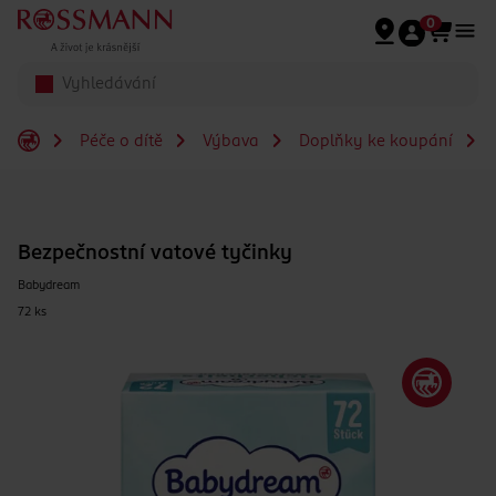
Přeskočit na hlavmní obsah
0
Péče o dítě
Výbava
Doplňky ke koupání
Bezpečnostní vatové tyčinky
Babydream
72 ks