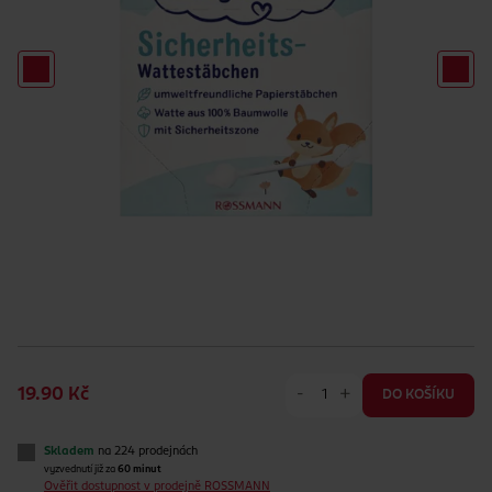
-
+
19.90 Kč
DO KOŠÍKU
Skladem
na 224 prodejnách
vyzvednutí již za
60 minut
Ověřit dostupnost v prodejně ROSSMANN