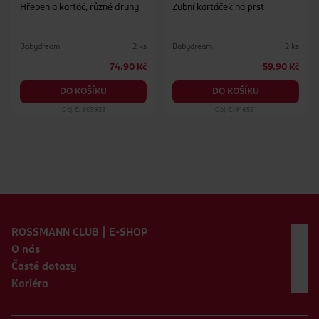
Hřeben a kartáč, různé druhy
Zubní kartáček na prst
Babydream
Babydream
2 ks
2 ks
74.90 Kč
59.90 Kč
DO KOŠÍKU
DO KOŠÍKU
Obj. č.: 805933
Obj. č.: 916561
Zápatí webu
ROSSMANN CLUB | E-SHOP
O nás
Časté dotazy
Kariéra