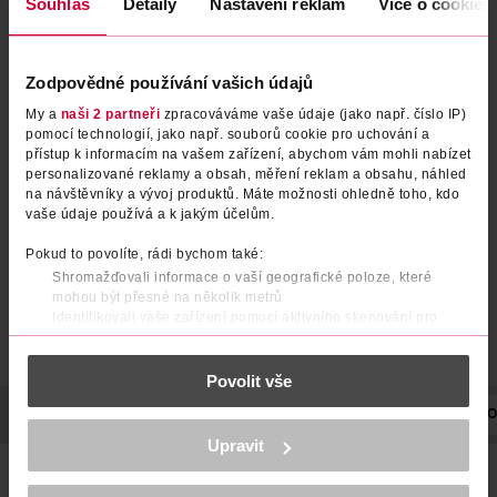
Souhlas
Detaily
Nastavení reklam
Více o cookies
Zodpovědné používání vašich údajů
My a
naši 2 partneři
zpracováváme vaše údaje (jako např. číslo IP)
Vatové tyčinky
Vatové tyčinky
pomocí technologií, jako např. souborů cookie pro uchování a
přístup k informacím na vašem zařízení, abychom vám mohli nabízet
personalizované reklamy a obsah, měření reklam a obsahu, náhled
ISANA
Bel
200 ks
160 ks
na návštěvníky a vývoj produktů. Máte možnosti ohledně toho, kdo
29.90 Kč
34.90 Kč
vaše údaje používá a k jakým účelům.
DO KOŠÍKU
DO KOŠÍKU
Pokud to povolíte, rádi bychom také:
Shromažďovali informace o vaší geografické poloze, které
Obj. č.: 1267754
Obj. č.: 988612
mohou být přesné na několik metrů
Identifikovali vaše zařízení pomocí aktivního skenování pro
konkrétní charakteristiky (otisk prstu)
Zjistěte více o tom, jak zpracováváme vaše osobní údaje, a nastavte
Povolit vše
si předvolby v
části s podrobnostmi
. Svůj souhlas můžete kdykoliv
změnit nebo odvolat v části Prohlášení o souborech cookie.
POPIS
SKLADOVÁNÍ
UPOZORNĚNÍ
POČET
VYROBENO
K provozu stránek, personalizaci obsahu a reklam, funkcí sociálních
Upravit
médií, analýze návštěvnosti, které mohou nést osobní údaje.
Vatové papírové tyčinky ze 100% bavlny a certifikovaného
Více najdete v
prohlášení o ochraně osobních údajů.
FSC papíru v uzavíratelné dekorativní krabičce. Díky svému