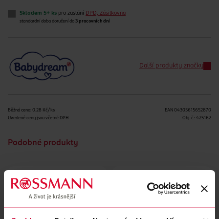
Skladem 5+ ks
pro zaslání
DPD, Zásilkovna
standardní doba doručení do
3 pracovních dní
Další produkty značky
Běžná cena: 0.28 Kč/ks
EAN
04305615652870
Uvedené ceny jsou včetně DPH
Obj. č.:
425162
Podobné produkty