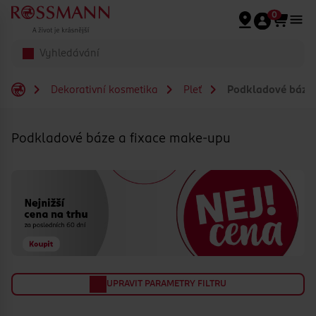
Přeskočit na hlavmní obsah
0
Dekorativní kosmetika
Pleť
Podkladové báze 
Podkladové báze a fixace make-upu
UPRAVIT PARAMETRY FILTRU