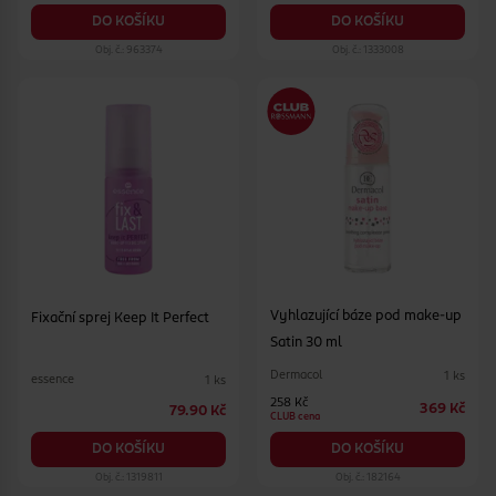
DO KOŠÍKU
DO KOŠÍKU
Obj. č.: 963374
Obj. č.: 1333008
Vyhlazující báze pod make-up
Fixační sprej Keep It Perfect
Satin 30 ml
Dermacol
1 ks
essence
1 ks
258 Kč
369 Kč
79.90 Kč
CLUB cena
DO KOŠÍKU
DO KOŠÍKU
Obj. č.: 1319811
Obj. č.: 182164