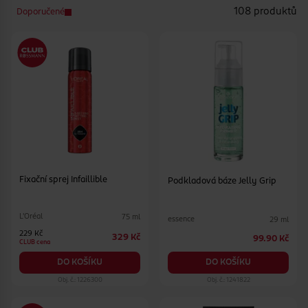
108 produktů
Doporučené
Fixační sprej Infaillible
Podkladová báze Jelly Grip
L'Oréal
75 ml
essence
29 ml
229 Kč
329 Kč
99.90 Kč
CLUB cena
DO KOŠÍKU
DO KOŠÍKU
Obj. č.: 1226300
Obj. č.: 1241822