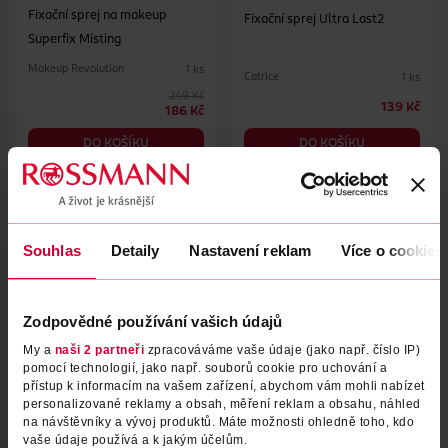
Fixační sprej na makeup
Fixační sprej Ultra Last2
Superfix Misting
Makeup Revolution
1 ks
Catrice
1 ks
249 Kč
139 Kč
186 Kč
DO KOŠÍKU
DO KOŠÍKU
Obj. č.: 1300437
Obj. č.: 1307382
Souhlas
Detaily
Nastavení reklam
Více o cookies
Zodpovědné používání vašich údajů
My a
naši 2 partneři
zpracováváme vaše údaje (jako např. číslo IP)
pomocí technologií, jako např. souborů cookie pro uchování a
přístup k informacím na vašem zařízení, abychom vám mohli nabízet
personalizované reklamy a obsah, měření reklam a obsahu, náhled
Podkladová báze Grippy
Fixační sprej The Face Glue
na návštěvníky a vývoj produktů. Máte možnosti ohledně toho, kdo
Serum Primer
vaše údaje používá a k jakým účelům.