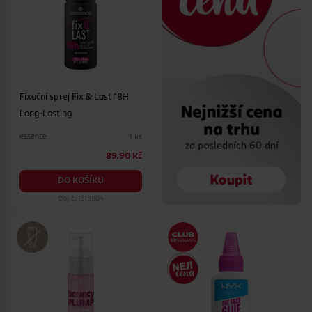
Fixační sprej Fix & Last 18H
Long-Lasting
essence
1 ks
89.90 Kč
DO KOŠÍKU
Obj. č.: 1319804