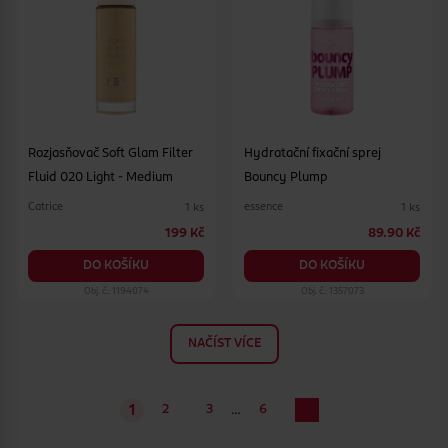
Rozjasňovač Soft Glam Filter
Hydratační fixační sprej
Fluid 020 Light - Medium
Bouncy Plump
Catrice
essence
1 ks
1 ks
199 Kč
89.90 Kč
DO KOŠÍKU
DO KOŠÍKU
Obj. č.: 1194074
Obj. č.: 1357073
NAČÍST VÍCE
…
2
3
6
1