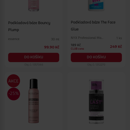
Podkladová báze The Face
Podkladová báze Bouncy
Glue
Plump
NYX Professional Makeup
1 ks
essence
30 ml
189 Kč
249 Kč
99.90 Kč
CLUB cena
DO KOŠÍKU
DO KOŠÍKU
Obj. č.: 1357066
Obj. č.: 1312270