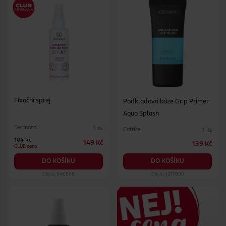
Fixační sprej
Podkladová báze Grip Primer
Aqua Splash
Dermacol
1 ks
Catrice
1 ks
104 Kč
149 Kč
139 Kč
CLUB cena
DO KOŠÍKU
DO KOŠÍKU
Obj. č.: 946896
Obj. č.: 1277890