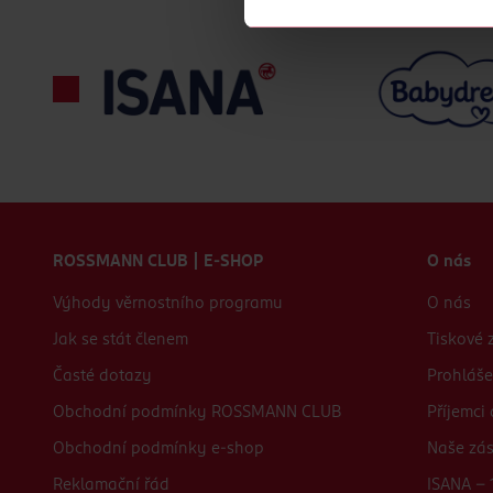
Děkujeme za pochopení. >
více o 
Zápatí webu
ROSSMANN CLUB | E-SHOP
O nás
Výhody věrnostního programu
O nás
Jak se stát členem
Tiskové 
Časté dotazy
Prohláše
Obchodní podmínky ROSSMANN CLUB
Příjemci
Obchodní podmínky e-shop
Naše zá
Reklamační řád
ISANA - 