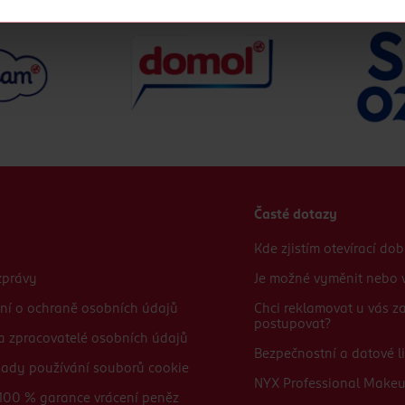
cookies
<
Časté dotazy
Kde zjistím otevírací do
zprávy
Je možné vyměnit nebo v
ní o ochraně osobních údajů
Chci reklamovat u vás 
postupovat?
 a zpracovatelé osobních údajů
Bezpečnostní a datové li
sady používání souborů cookie
NYX Professional Make
100 % garance vrácení peněz