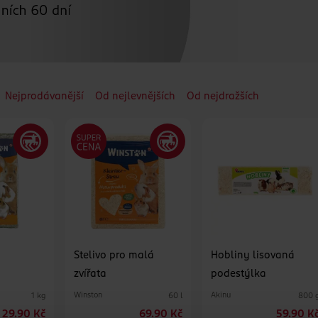
Nejprodávanější
Od nejlevnějších
Od nejdražších
Stelivo pro malá
Hobliny lisovaná
zvířata
podestýlka
Winston
Akinu
1 kg
60 l
800 
29.90 Kč
69.90 Kč
59.90 K