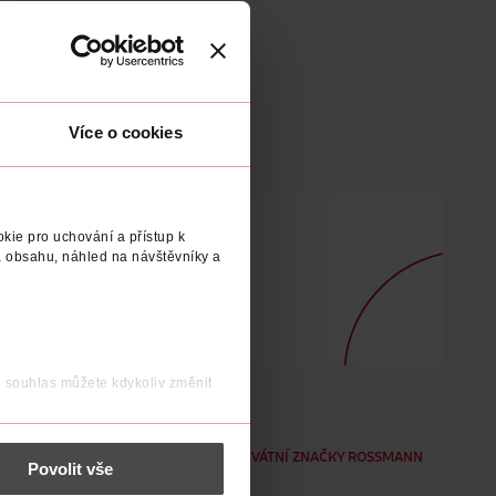
Více o cookies
kie pro uchování a přístup k
 obsahu, náhled na návštěvníky a
j souhlas můžete kdykoliv změnit
 nést osobní údaje.
VŠECHNY PRIVÁTNÍ ZNAČKY ROSSMANN
Povolit vše