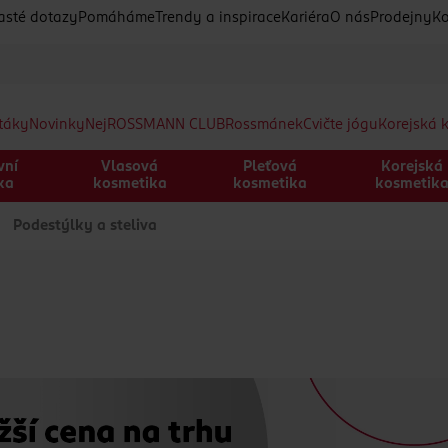
asté dotazy
Pomáháme
Trendy a inspirace
Kariéra
O nás
Prodejny
Ko
etáky
Novinky
Nej
ROSSMANN CLUB
Rossmánek
Cvičte jógu
Korejská 
vní
Vlasová
Pleťová
Korejská
ka
kosmetika
kosmetika
kosmetik
Podestýlky a steliva