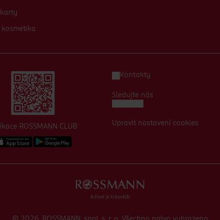
karty
 kosmetika
Kontakty
Sledujte nás
Upravit nastavení cookies
likace ROSSMANN CLUB
© 2026, ROSSMANN, spol. s. r. o. Všechna práva vyhrazena