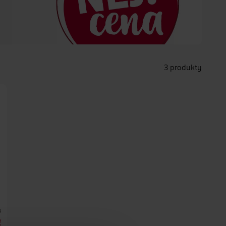
3 produkty
g
č