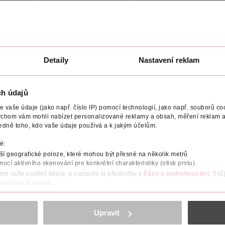
ÍKU
DO KOŠÍKU
DO KOŠÍKU
30144
Obj. č.: 1330120
Obj. č.: 652469
Detaily
Nastavení reklam
ch údajů
vaše údaje (jako např. číslo IP) pomocí technologií, jako např. souborů coo
ychom vám mohli nabízet personalizované reklamy a obsah, měření reklam a
edně toho, kdo vaše údaje používá a k jakým účelům.
é:
í geografické poloze, které mohou být přesné na několik metrů
mocí aktivního skenování pro konkrétní charakteristiky (otisk prstu)
áme vaše osobní údaje, a nastavte si předvolby v
části s podrobnostmi
. Svů
 souborech cookie.
obsahu a reklam, funkcí sociálních médií, analýze návštěvnosti, které mohou
ně osobních údajů.
Upravit