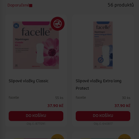
56 produktů
Doporučené
Slipové vložky Classic
Slipové vložky Extra long
Protect
facelle
facelle
55 ks
30 ks
37.90 Kč
37.90 Kč
DO KOŠÍKU
DO KOŠÍKU
Obj. č.: 877091
Obj. č.: 640817