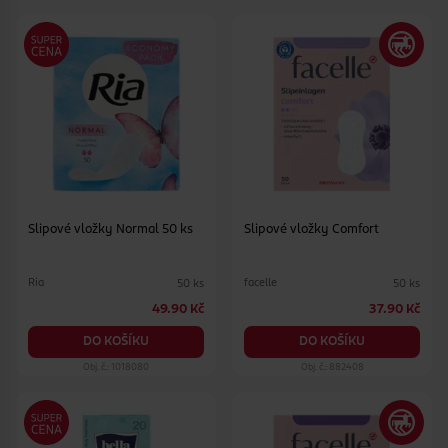
Slipové vložky Normal 50 ks
Slipové vložky Comfort
Ria
facelle
50 ks
50 ks
49.90 Kč
37.90 Kč
DO KOŠÍKU
DO KOŠÍKU
Obj. č.: 1018080
Obj. č.: 882408