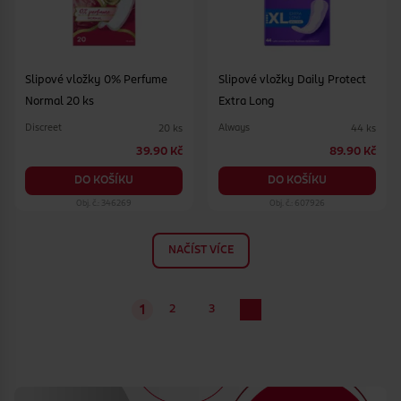
Slipové vložky 0% Perfume
Slipové vložky Daily Protect
Normal 20 ks
Extra Long
Discreet
Always
20 ks
44 ks
39.90 Kč
89.90 Kč
DO KOŠÍKU
DO KOŠÍKU
Obj. č.: 346269
Obj. č.: 607926
NAČÍST VÍCE
2
3
1