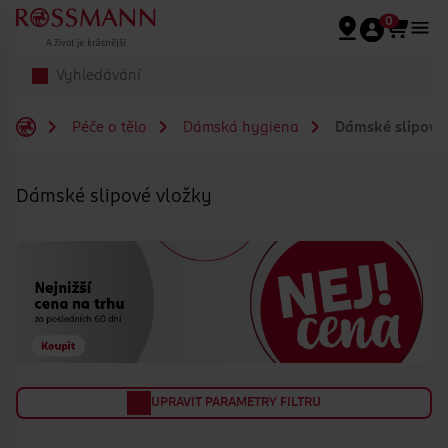
Přeskočit na hlavmní obsah
0
Péče o tělo
Dámská hygiena
Dámské slipové
Dámské slipové vložky
UPRAVIT PARAMETRY FILTRU