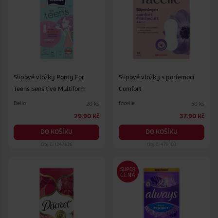
Slipové vložky Panty For
Slipové vložky s parfemací
Teens Sensitive Multiform
Comfort
Bella
facelle
20 ks
50 ks
29.90 Kč
37.90 Kč
DO KOŠÍKU
DO KOŠÍKU
Obj. č.: 1247626
Obj. č.: 479103