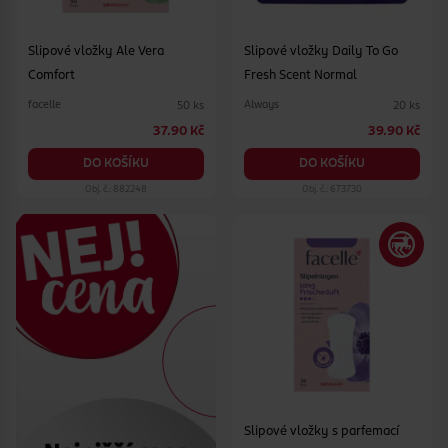
Slipové vložky Ale Vera
Slipové vložky Daily To Go
Comfort
Fresh Scent Normal
facelle
Always
50 ks
20 ks
37.90 Kč
39.90 Kč
DO KOŠÍKU
DO KOŠÍKU
Obj. č.: 882248
Obj. č.: 673730
Slipové vložky s parfemací