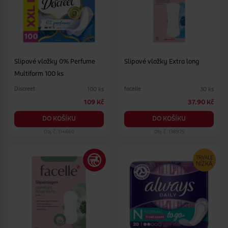
Slipové vložky 0% Perfume
Slipové vložky Extra long
Multiform 100 ks
Discreet
facelle
100 ks
30 ks
109 Kč
37.90 Kč
DO KOŠÍKU
DO KOŠÍKU
Obj. č.: 114660
Obj. č.: 138925