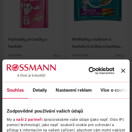
Pochoutky pro kočky s
Minifiletky s kuřetem a
hovězím
hovězím/s krůtou a kachnou
ve šťávě 4x 85 g
Dreamies
Purina One
60 g
340 g
32.90 Kč
74.90 Kč
DO KOŠÍKU
DO KOŠÍKU
Obj. č.: 687034
Obj. č.: 1132472
Souhlas
Detaily
Nastavení reklam
Více o cookies
Zodpovědné používání vašich údajů
My a
naši 2 partneři
zpracováváme vaše údaje (jako např. číslo IP)
pomocí technologií, jako např. souborů cookie pro uchování a
přístup k informacím na vašem zařízení, abychom vám mohli nabízet