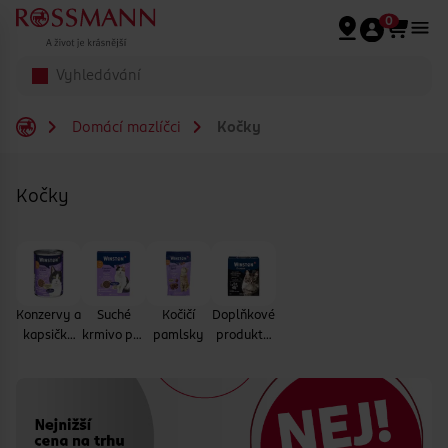
Přeskočit na hlavmní obsah
0
Domácí mazlíčci
Kočky
Kočky
Konzervy a
Suché
Kočičí
Doplňkové
kapsičky
krmivo pro
pamlsky
produkty
pro kočky
kočky
pro kočky