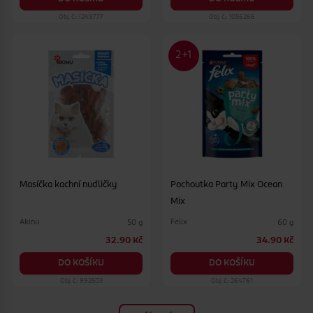
Obj. č.: 1248777
Obj. č.: 1056266
Masíčka kachní nudličky
Pochoutka Party Mix Ocean
Mix
Akinu
Felix
50 g
60 g
32.90 Kč
34.90 Kč
DO KOŠÍKU
DO KOŠÍKU
Obj. č.: 992503
Obj. č.: 264761