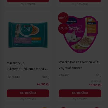
Obj. č.: 264754
Obj. č.: 1349641
Vanička Poésie Création krůtí
Mini filetky s
v sýrové omáčce
kuřetem/tuňákem a mrkví ve
šťávě 4x 85 g
Vitakraft
85 g
Purina One
340 g
19.90 Kč
74.90 Kč
15.90 Kč
DO KOŠÍKU
DO KOŠÍKU
Obj. č.: 1132465
Obj. č.: 1103519