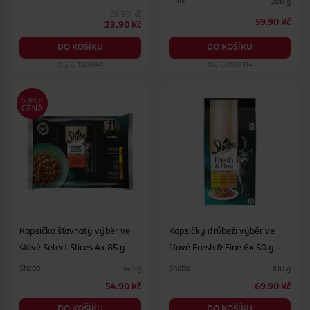
Felix
288 g
29.90 Kč
59.90 Kč
23.90 Kč
DO KOŠÍKU
DO KOŠÍKU
Obj. č.: 1329841
Obj. č.: 1009514
Kapsička šťavnatý výběr ve
Kapsičky drůbeží výběr ve
šťávě Select Slices 4x 85 g
šťávě Fresh & Fine 6x 50 g
Sheba
Sheba
340 g
300 g
54.90 Kč
69.90 Kč
DO KOŠÍKU
DO KOŠÍKU