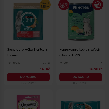
Granule pro kočky Sterilcat s
Konzerva pro kočky s kuřecím
lososem
a šantou kočičí
Purina One
Winston
750 g
415 g
149 Kč
26.90 Kč
DO KOŠÍKU
DO KOŠÍKU
Obj. č.: 543767
Obj. č.: 1315363