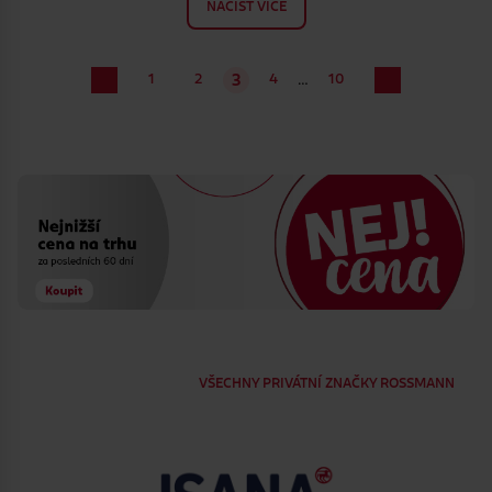
NAČÍST VÍCE
…
1
2
4
10
3
VŠECHNY PRIVÁTNÍ ZNAČKY ROSSMANN