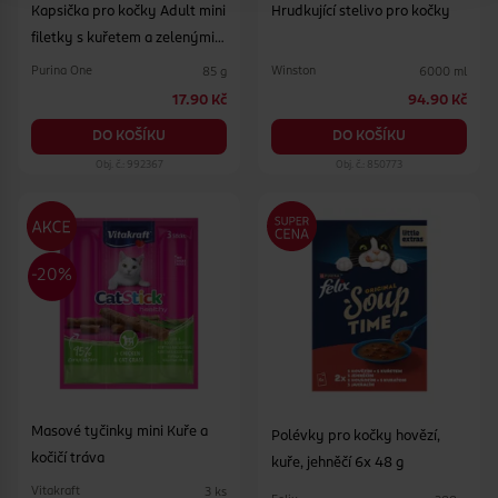
Kapsička pro kočky Adult mini
Hrudkující stelivo pro kočky
filetky s kuřetem a zelenými
fazolkami ve šťávě
Purina One
Winston
85 g
6000 ml
17.90 Kč
94.90 Kč
DO KOŠÍKU
DO KOŠÍKU
Obj. č.: 992367
Obj. č.: 850773
Masové tyčinky mini Kuře a
Polévky pro kočky hovězí,
kočičí tráva
kuře, jehněčí 6x 48 g
Vitakraft
3 ks