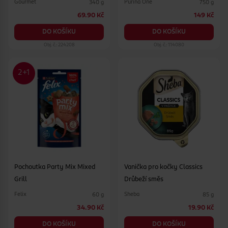
Gourmet
Purina One
340 g
750 g
69.90 Kč
149 Kč
DO KOŠÍKU
DO KOŠÍKU
Obj. č.: 224208
Obj. č.: 114080
Pochoutka Party Mix Mixed
Vanička pro kočky Classics
Grill
Drůbeží směs
Felix
Sheba
60 g
85 g
34.90 Kč
19.90 Kč
DO KOŠÍKU
DO KOŠÍKU