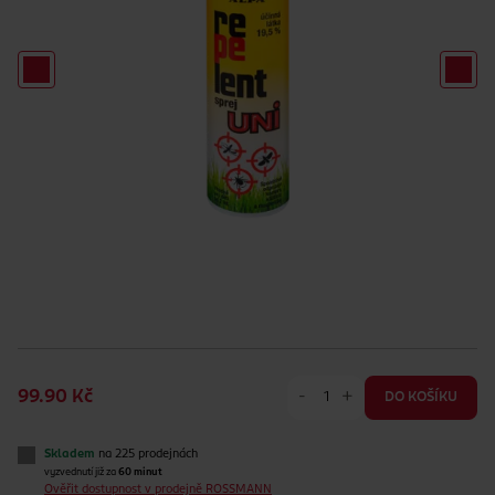
-
+
99.90 Kč
DO KOŠÍKU
Skladem
na 225 prodejnách
vyzvednutí již za
60 minut
Ověřit dostupnost v prodejně ROSSMANN