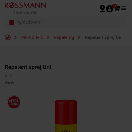
Přeskočit na hlavmní obsah
0
Péče o tělo
Repelenty
Repelent sprej Uni
Repelent sprej Uni
ALPA
150 ml