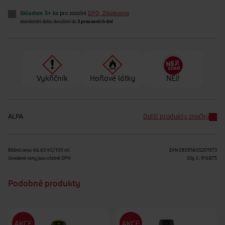
Skladem 5+ ks
pro zaslání
DPD, Zásilkovna
standardní doba doručení do
3 pracovních dní
Vykřičník
Hořlavé látky
NEJ!
ALPA
Další produkty značky
Běžná cena: 66.60 Kč/100 ml
EAN
08595605201973
Uvedené ceny jsou včetně DPH
Obj. č.:
916875
Podobné produkty