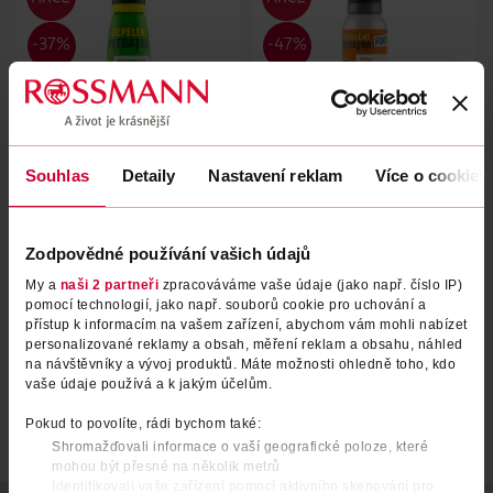
Souhlas
Detaily
Nastavení reklam
Více o cookies
Repelent proti komárům a
Repelent Forte proti komárům
klíšťatům
a klíšťatům
Zodpovědné používání vašich údajů
Predator
Predator
150 ml
150 ml
My a
naši 2 partneři
zpracováváme vaše údaje (jako např. číslo IP)
159 Kč
189 Kč
pomocí technologií, jako např. souborů cookie pro uchování a
99.90 Kč
99.90 Kč
přístup k informacím na vašem zařízení, abychom vám mohli nabízet
DO KOŠÍKU
DO KOŠÍKU
personalizované reklamy a obsah, měření reklam a obsahu, náhled
na návštěvníky a vývoj produktů. Máte možnosti ohledně toho, kdo
Obj. č.: 579797
Obj. č.: 579780
vaše údaje používá a k jakým účelům.
Pokud to povolíte, rádi bychom také:
Shromažďovali informace o vaší geografické poloze, které
mohou být přesné na několik metrů
Identifikovali vaše zařízení pomocí aktivního skenování pro