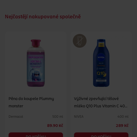
Nejčastějí nakupované společně
Pěna do koupele Plummy
Výživné zpevňující tělové
monster
mléko Q10 Plus Vitamin C 400
ml
Dermacol
NIVEA
500 ml
400 ml
89.90 Kč
289 Kč