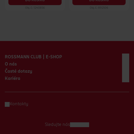
DO KOŠÍKU
DO KOŠÍKU
Obj. č.: 1240856
Obj. č.: 892506
Zápatí webu
ROSSMANN CLUB | E-SHOP
O nás
Časté dotazy
Kariéra
Kontakty
Sledujte nás