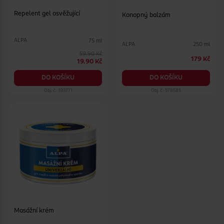
Repelent gel osvěžující
Konopný balzám
ALPA
75 ml
ALPA
250 ml
59.90 Kč
179 Kč
19.90 Kč
DO KOŠÍKU
DO KOŠÍKU
Obj. č.: 333771
Obj. č.: 578585
Masážní krém