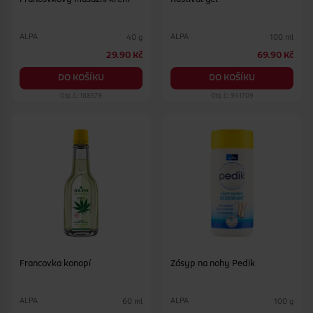
ALPA
ALPA
40 g
100 ml
29.90 Kč
69.90 Kč
DO KOŠÍKU
DO KOŠÍKU
Obj. č.: 188579
Obj. č.: 941709
Francovka konopí
Zásyp na nohy Pedik
ALPA
ALPA
60 ml
100 g