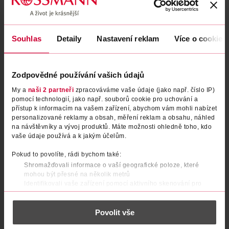
Souhlas
Detaily
Nastavení reklam
Více o cookies
Zodpovědné používání vašich údajů
My a
naši 2 partneři
zpracováváme vaše údaje (jako např. číslo IP)
pomocí technologií, jako např. souborů cookie pro uchování a
přístup k informacím na vašem zařízení, abychom vám mohli nabízet
personalizované reklamy a obsah, měření reklam a obsahu, náhled
Repelent sprej pro děti
Francovkový masážní gel
na návštěvníky a vývoj produktů. Máte možnosti ohledně toho, kdo
vaše údaje používá a k jakým účelům.
ALPA
ALPA
100 ml
100 ml
Pokud to povolíte, rádi bychom také:
99.90 Kč
79.90 Kč
Shromažďovali informace o vaší geografické poloze, které
mohou být přesné na několik metrů
DO KOŠÍKU
DO KOŠÍKU
Identifikovali vaše zařízení pomocí aktivního skenování pro
konkrétní charakteristiky (otisk prstu)
Obj. č.: 579803
Obj. č.: 578721
Zjistěte více o tom, jak zpracováváme vaše osobní údaje, a nastavte
Povolit vše
si předvolby v
části s podrobnostmi
. Svůj souhlas můžete kdykoliv
změnit nebo odvolat v části Prohlášení o souborech cookie.