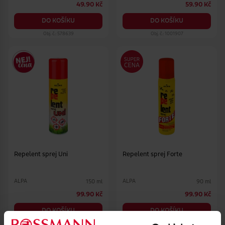
49.90 Kč
59.90 Kč
DO KOŠÍKU
DO KOŠÍKU
Obj. č.: 578639
Obj. č.: 1001907
Repelent sprej Uni
Repelent sprej Forte
ALPA
ALPA
150 ml
90 ml
99.90 Kč
99.90 Kč
DO KOŠÍKU
DO KOŠÍKU
Obj. č.: 916875
Obj. č.: 211208