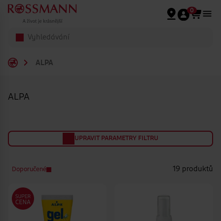
Přeskočit na hlavmní obsah
0
ALPA
ALPA
UPRAVIT PARAMETRY FILTRU
19 produktů
Doporučené