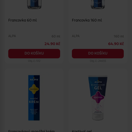
Francovka 60 ml
Francovka 160 ml
ALPA
ALPA
60 ml
160 ml
24.90 Kč
64.90 Kč
DO KOŠÍKU
DO KOŠÍKU
Obj. č.: 512
Obj. č.: 24655
Francovkový masážní krém
Kostival gel