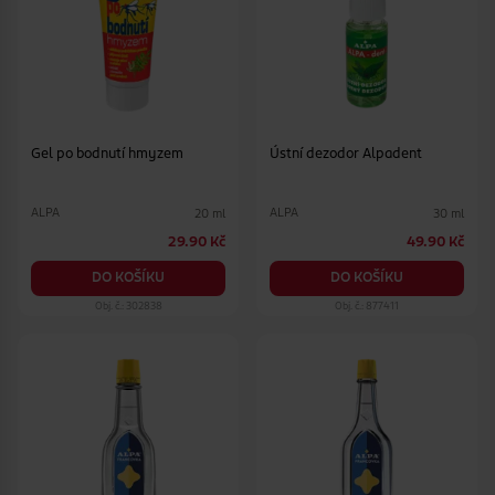
Gel po bodnutí hmyzem
Ústní dezodor Alpadent
ALPA
ALPA
20 ml
30 ml
29.90 Kč
49.90 Kč
DO KOŠÍKU
DO KOŠÍKU
Obj. č.: 302838
Obj. č.: 877411