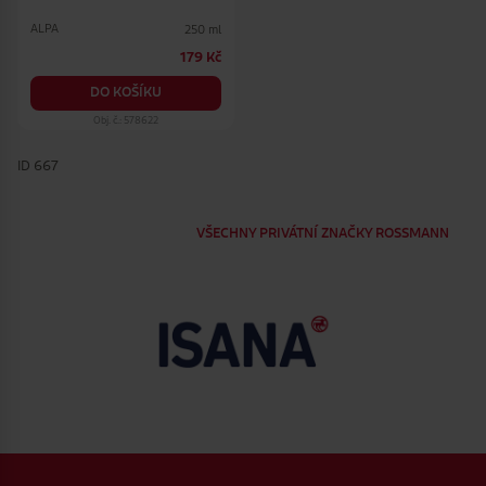
ALPA
250 ml
179 Kč
DO KOŠÍKU
Obj. č.: 578622
ID 667
VŠECHNY PRIVÁTNÍ ZNAČKY ROSSMANN
Zápatí webu