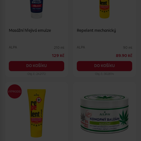
Masážní hřejivá emulze
Repelent mechanický
ALPA
ALPA
210 ml
90 ml
129 Kč
89.90 Kč
DO KOŠÍKU
DO KOŠÍKU
Obj. č.: 242172
Obj. č.: 302814