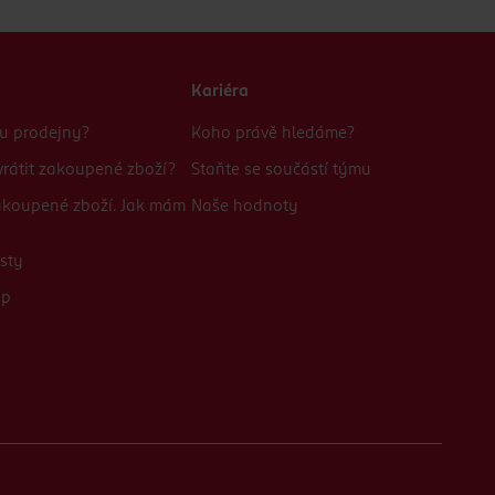
Kariéra
bu prodejny?
Koho právě hledáme?
rátit zakoupené zboží?
Staňte se součástí týmu
zakoupené zboží. Jak mám
Naše hodnoty
sty
up