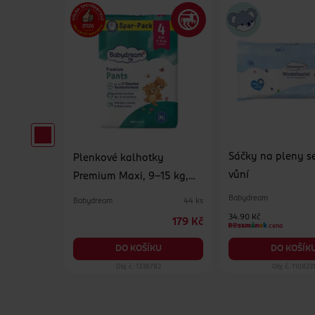
Sáčky na pleny se
rousky
Plenkové kalhotky
vůní
Premium Maxi, 9–15 kg,
vel. 4, Jumbo-Pack 44 ks
Babydream
Babydream
240 ks
44 ks
34.90 Kč
199 Kč
179 Kč
cena
KU
DO KOŠÍKU
DO KOŠÍK
730
Obj. č.: 1338782
Obj. č.: 110823