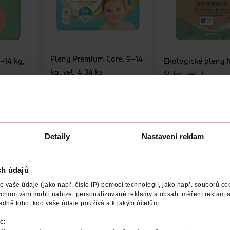
Pleny Premium Care, 9–14
–14 kg,
Ekologické pleny 
kg, vel. 4 34 ks
14 kg, vel. 4
Pampers
34 ks
Babydream
42 ks
329 Kč
529 Kč
289 Kč
U
DO KOŠÍKU
DO KOŠÍKU
Detaily
Nastavení reklam
2
Obj. č.: 1124682
Obj. č.: 1048674
ch údajů
vaše údaje (jako např. číslo IP) pomocí technologií, jako např. souborů coo
ychom vám mohli nabízet personalizované reklamy a obsah, měření reklam a
edně toho, kdo vaše údaje používá a k jakým účelům.
OST PLENEK
HMOTNOST DÍTĚTE
POČET
NÁZEV VÝRO
é: