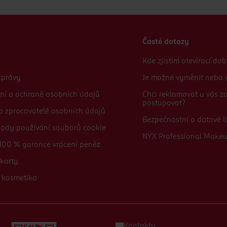
Časté dotazy
Kde zjistím otevírací do
zprávy
Je možné vyměnit nebo v
ní o ochraně osobních údajů
Chci reklamovat u vás 
postupovat?
 a zpracovatelé osobních údajů
Bezpečnostní a datové li
sady používání souborů cookie
NYX Professional Make
100 % garance vrácení peněz
karty
 kosmetika
Kontakty