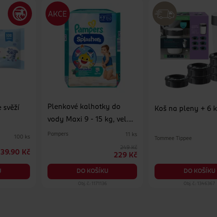
Plenkové kalhotky do
 svěží
Koš na pleny + 6 
vody Maxi 9 - 15 kg, vel.
4-5
Pampers
11 ks
100 ks
Tommee Tippee
249 Kč
39.90 Kč
229 Kč
DO KOŠÍKU
U
DO KOŠÍKU
1
Obj. č.: 1171136
Obj. č.: 1346367