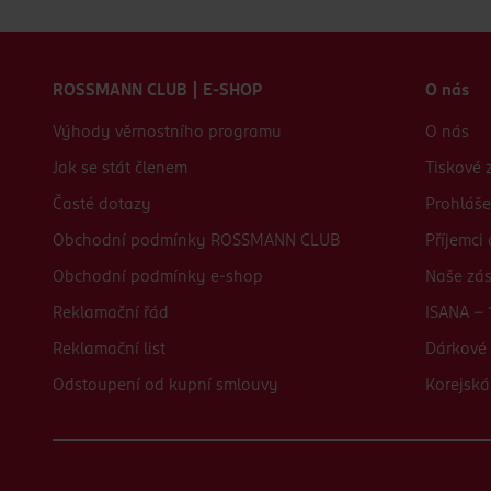
Zápatí webu
ROSSMANN CLUB | E-SHOP
O nás
Výhody věrnostního programu
O nás
Jak se stát členem
Tiskové 
Časté dotazy
Prohláše
Obchodní podmínky ROSSMANN CLUB
Příjemci
Obchodní podmínky e-shop
Naše zá
Reklamační řád
ISANA - 
Reklamační list
Dárkové 
Odstoupení od kupní smlouvy
Korejská