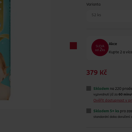
Varianta
52 ks
Akce
Kupte 2 a ví
379 Kč
Skladem
na 220 prod
vyzvednutí již za
60 minu
Ověřit dostupnost v 
Skladem 5+ ks
pro zas
standardní doba doručení