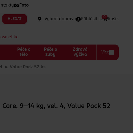
ntakty
Foto
0
Vybrat dopravu
Přihlásit se
Košík
HLEDAT
kosmetika
Péče o
Péče o
Zdravá
Více
a
tělo
zuby
výživa
l. 4, Value Pack 52 ks
Care, 9–14 kg, vel. 4, Value Pack 52