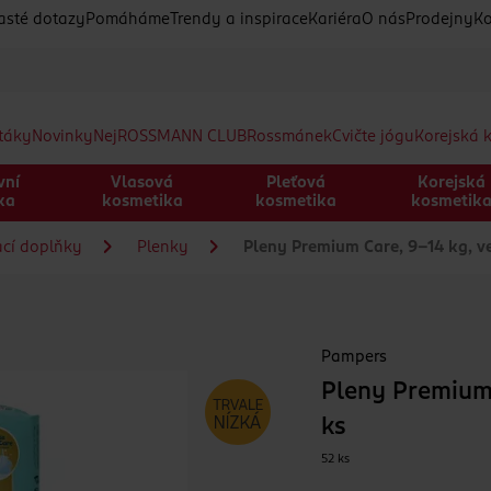
asté dotazy
Pomáháme
Trendy a inspirace
Kariéra
O nás
Prodejny
Ko
etáky
Novinky
Nej
ROSSMANN CLUB
Rossmánek
Cvičte jógu
Korejská 
vní
Vlasová
Pleťová
Korejská
ka
kosmetika
kosmetika
kosmetik
ací doplňky
Plenky
Pleny Premium Care, 9–14 kg, ve
Pampers
Pleny Premium 
ks
52 ks