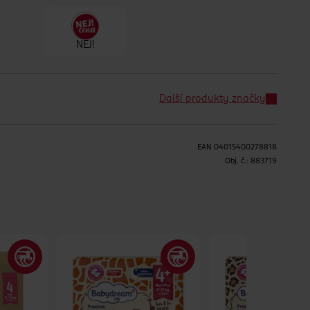
NEJ!
Další produkty značky
EAN
04015400278818
H
Obj. č.:
883719