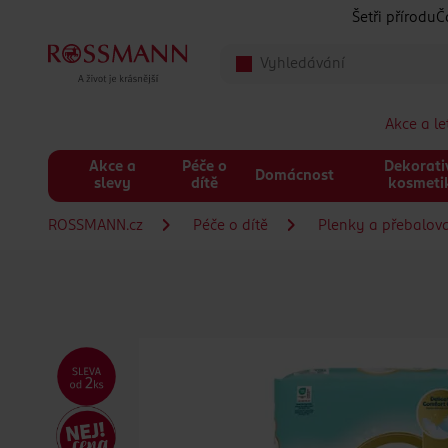
Přeskočit na hlavmní obsah
Šetři přírodu
Č
Akce a l
Akce a
Péče o
Dekorati
Domácnost
slevy
dítě
kosmeti
ROSSMANN.cz
Péče o dítě
Plenky a přebalov