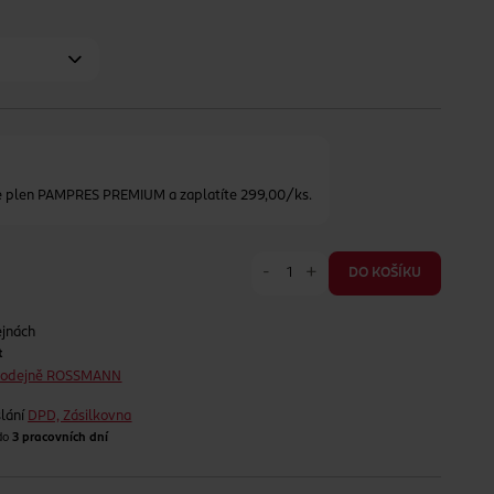
ce plen PAMPRES PREMIUM a zaplatíte 299,00/ks.
-
+
DO KOŠÍKU
ejnách
t
prodejně ROSSMANN
lání
DPD, Zásilkovna
 do
3 pracovních dní