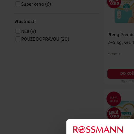
Super cena
(6)
Vlastnosti
NEJ!
(9)
Pleny Premi
POUZE DOPRAVOU
(20)
2–5 kg, vel. 
Pampers
DO KOŠ
Obj. č.: 11