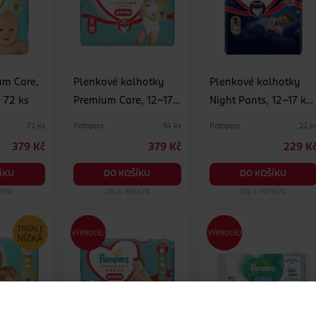
um Care,
Plenkové kalhotky
Plenkové kalhotky
1 72 ks
Premium Care, 12–17
Night Pants, 12–17 kg,
kg, vel. 5 34 ks
vel. 5
Pampers
Pampers
72 ks
34 ks
22 k
379 Kč
379 Kč
229 K
ÍKU
DO KOŠÍKU
DO KOŠÍKU
77954
Obj. č.: 906678
Obj. č.: 1075670