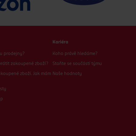
Kariéra
bu prodejny?
Koho právě hledáme?
rátit zakoupené zboží?
Staňte se součástí týmu
zakoupené zboží. Jak mám
Naše hodnoty
sty
up