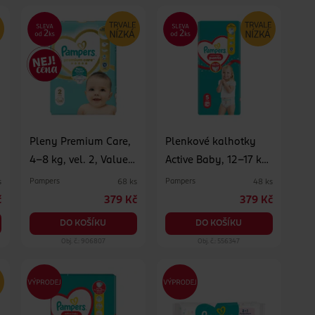
Pleny Premium Care,
Plenkové kalhotky
4–8 kg, vel. 2, Value
Active Baby, 12–17 kg,
Pack 68 ks
vel. 5, Jumbo-Pack 48
Pampers
Pampers
s
68 ks
48 ks
ks
č
379 Kč
379 Kč
DO KOŠÍKU
DO KOŠÍKU
Obj. č.: 906807
Obj. č.: 556347