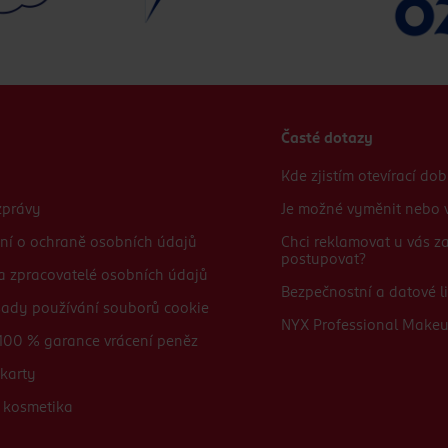
Časté dotazy
Kde zjistím otevírací do
zprávy
Je možné vyměnit nebo v
ní o ochraně osobních údajů
Chci reklamovat u vás 
postupovat?
 a zpracovatelé osobních údajů
Bezpečnostní a datové li
sady používání souborů cookie
NYX Professional Make
100 % garance vrácení peněz
karty
 kosmetika