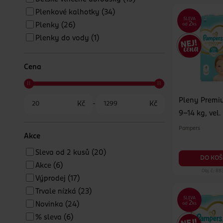
Plenkové kalhotky
(34)
Plenky
(26)
Plenky do vody
(1)
Cena
Pleny Premi
Kč
-
Kč
9–14 kg, vel.
Pack 52 ks
Pampers
Akce
Sleva od 2 kusů
(20)
DO KOŠ
Akce
(6)
Obj. č.: 8
Výprodej
(17)
Trvale nízká
(23)
Novinka
(24)
% sleva
(6)