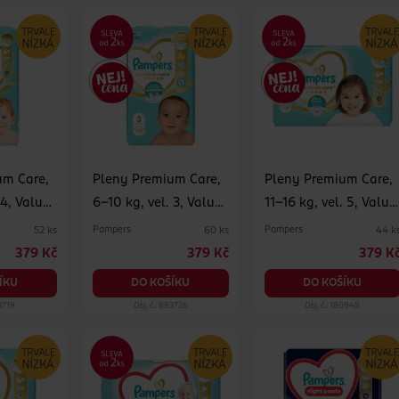
um Care,
Pleny Premium Care,
Pleny Premium Care,
 4, Value
6–10 kg, vel. 3, Value
11–16 kg, vel. 5, Value
Pack 60 ks
Pack 44 ks
Pampers
Pampers
52 ks
60 ks
44 k
379 Kč
379 Kč
379 K
ÍKU
DO KOŠÍKU
DO KOŠÍKU
83719
Obj. č.: 883726
Obj. č.: 180948