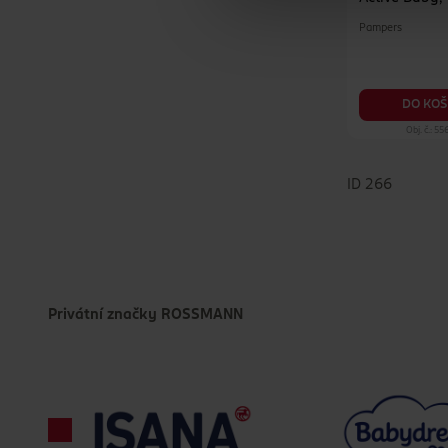
vel. 6, Jumb
Pampers
ks
DO KOŠ
Obj. č.: 5
ID 266
Privátní značky ROSSMANN