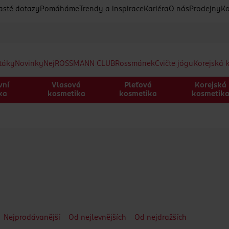
asté dotazy
Pomáháme
Trendy a inspirace
Kariéra
O nás
Prodejny
Ko
etáky
Novinky
Nej
ROSSMANN CLUB
Rossmánek
Cvičte jógu
Korejská 
vní
Vlasová
Pleťová
Korejská
ka
kosmetika
kosmetika
kosmetik
Nejprodávanější
Od nejlevnějších
Od nejdražších