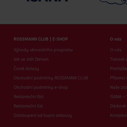
Zápatí webu
ROSSMANN CLUB | E-SHOP
O nás
Výhody věrnostního programu
O nás
Jak se stát členem
Tiskové 
Časté dotazy
Prohláše
Obchodní podmínky ROSSMANN CLUB
Příjemci
Obchodní podmínky e-shop
Naše zá
Reklamační řád
ISANA - 
Reklamační list
Dárkové 
Odstoupení od kupní smlouvy
Korejská