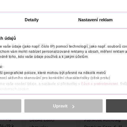
Plenkové kalhotky
Dětské čisticí
um Care,
Detaily
Nastavení reklam
Premium Care, 9–15
ubrousky Harmonie
. 6, Value
kg, vel. 4 38 ks
Aqua 48 ks
Pampers
Pampers
38 ks
48 k
38 ks
379 Kč
69.90 K
ch údajů
379 Kč
249 Kč
19.90 K
vaše údaje (jako např. číslo IP) pomocí technologií, jako např. souborů coo
ÍKU
DO KOŠÍKU
DO KOŠÍKU
ychom vám mohli nabízet personalizované reklamy a obsah, měření reklam a
edně toho, kdo vaše údaje používá a k jakým účelům.
37678
Obj. č.: 906630
Obj. č.: 1141351
é:
í geografické poloze, které mohou být přesné na několik metrů
mocí aktivního skenování pro konkrétní charakteristiky (otisk prstu)
áme vaše osobní údaje, a nastavte si předvolby v
části s podrobnostmi
. Svů
 souborech cookie.
obsahu a reklam, funkcí sociálních médií, analýze návštěvnosti, které mohou
ně osobních údajů.
Upravit
cookies
<
lhotky
Dětské čisticí
Plenkové kalhotky
14–19 kg,