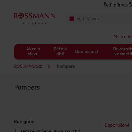
Přeskočit na hlavmní obsah
Šetři přírodu
Č
Akce a l
Akce a
Péče o
Dekorati
Domácnost
slevy
dítě
kosmeti
ROSSMANN.cz
Pampers
Pampers
Kategorie
Doporučené
Dětské vlhčené ubrousky
(15)