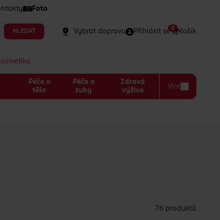
ntakty
Foto
0
Vybrat dopravu
Přihlásit se
Košík
HLEDAT
kosmetika
Péče o
Péče o
Zdravá
Více
a
tělo
zuby
výživa
76 produktů