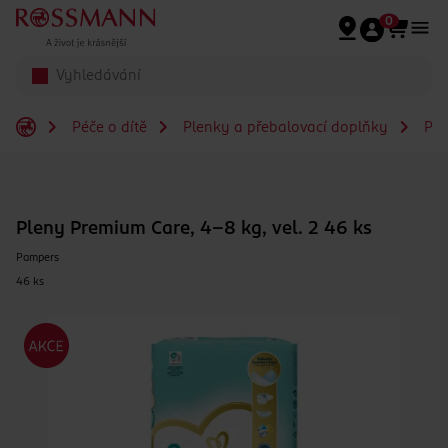
Přeskočit na hlavmní obsah
0
Péče o dítě
Plenky a přebalovací doplňky
Ple
Pleny Premium Care, 4–8 kg, vel. 2 46 ks
Pampers
46 ks