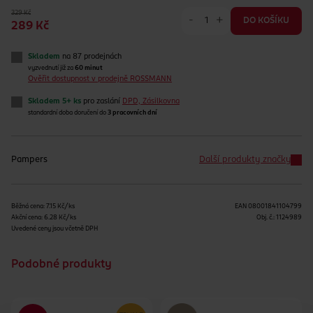
329 Kč
-
+
DO KOŠÍKU
289 Kč
Skladem
na 87 prodejnách
vyzvednutí již za
60 minut
Ověřit dostupnost v prodejně ROSSMANN
Skladem 5+ ks
pro zaslání
DPD, Zásilkovna
standardní doba doručení do
3 pracovních dní
Pampers
Další produkty značky
Běžná cena: 7.15 Kč/ks
EAN
08001841104799
Akční cena: 6.28 Kč/ks
Obj. č.:
1124989
Uvedené ceny jsou včetně DPH
Podobné produkty