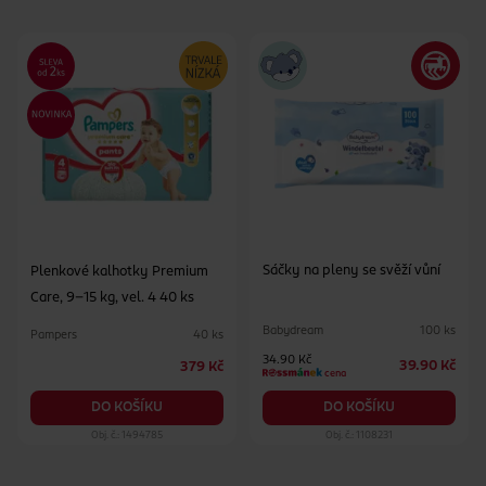
Schválené dermatology z organizace Skin Health Alliance
Testované a certifikované podle normy Standard 100
sdružení OEKO-TEX
Používejte společně s dětskými čisticími ubrousky Pampers
Sáčky na pleny se svěží vůní
Plenkové kalhotky Premium
Care, 9–15 kg, vel. 4 40 ks
Babydream
100 ks
Pampers
40 ks
34.90 Kč
39.90 Kč
379 Kč
cena
DO KOŠÍKU
DO KOŠÍKU
Obj. č.: 1494785
Obj. č.: 1108231