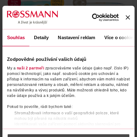
Souhlas
Detaily
Nastavení reklam
Více o cookies
Zodpovědné používání vašich údajů
Pleny Premium Care, 4–8 kg,
Pleny Pure & Nature, Midi, 4–
My a
naši 2 partneři
zpracováváme vaše údaje (jako např. číslo IP)
vel. 2, Value Pack 68 ks
9 kg, vel. 3
pomocí technologií, jako např. souborů cookie pro uchování a
přístup k informacím na vašem zařízení, abychom vám mohli nabízet
Pampers
Moltex
68 ks
33 ks
personalizované reklamy a obsah, měření reklam a obsahu, náhled
379 Kč
269 Kč
na návštěvníky a vývoj produktů. Máte možnosti ohledně toho, kdo
vaše údaje používá a k jakým účelům.
DO KOŠÍKU
DO KOŠÍKU
Pokud to povolíte, rádi bychom také:
Obj. č.: 906807
Obj. č.: 1064346
Shromažďovali informace o vaší geografické poloze, které
mohou být přesné na několik metrů
Identifikovali vaše zařízení pomocí aktivního skenování pro
konkrétní charakteristiky (otisk prstu)
Zjistěte více o tom, jak zpracováváme vaše osobní údaje, a nastavte