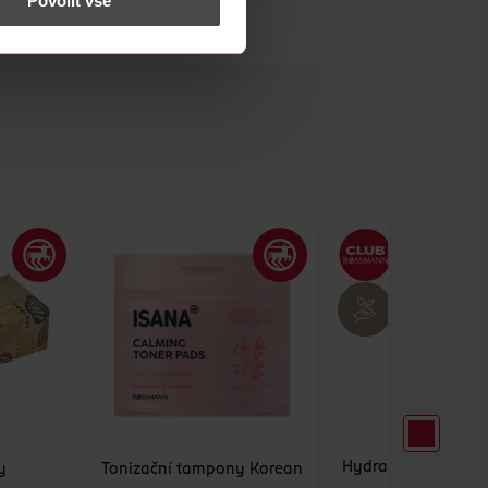
Povolit vše
Hydratační pleťov
y
Tonizační tampony Korean