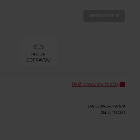
NENÍ DOSTUPNÉ
POUZE
DOPRAVOU
Další produkty značky
EAN
08006540497678
Obj. č.:
1182361