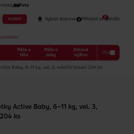
ntakty
Foto
0
Vybrat dopravu
Přihlásit se
Košík
HLEDAT
kosmetika
Péče o
Péče o
Zdravá
Více
a
tělo
zuby
výživa
ive Baby, 6–11 kg, vel. 3, měsíční balení 204 ks
ky Active Baby, 6–11 kg, vel. 3,
 204 ks