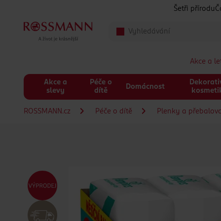
Přeskočit na hlavmní obsah
Šetři přírodu
Č
Akce a l
Akce a
Péče o
Dekorati
Domácnost
slevy
dítě
kosmeti
ROSSMANN.cz
Péče o dítě
Plenky a přebalov