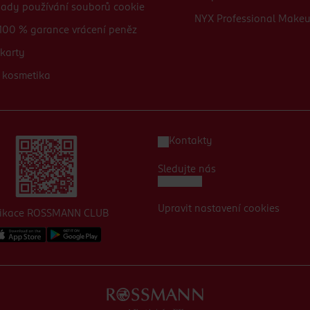
sady používání souborů cookie
NYX Professional Make
100 % garance vrácení peněz
karty
 kosmetika
Kontakty
Sledujte nás
Upravit nastavení cookies
likace ROSSMANN CLUB