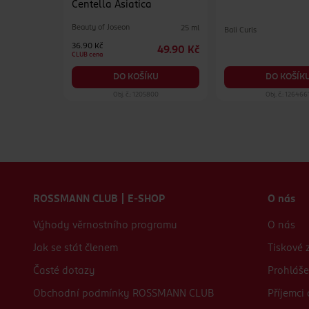
Centella Asiatica
Beauty of Joseon
25 ml
Bali Curls
65 ml
36.90 Kč
49.90 Kč
129 Kč
CLUB cena
KU
DO KOŠÍK
DO KOŠÍKU
99
Obj. č.: 1205800
Obj. č.: 126466
Zápatí webu
ROSSMANN CLUB | E-SHOP
O nás
Výhody věrnostního programu
O nás
Jak se stát členem
Tiskové 
Časté dotazy
Prohláše
Obchodní podmínky ROSSMANN CLUB
Příjemci