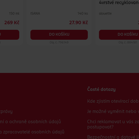
4vrstvé recyklovan
různé druhy
ISANA
alouette
150 ml
140 ks
269 Kč
27.90 Kč
U
DO KOŠÍKU
DO KOŠÍKU
1
Obj. č.: 796149
Obj. č.: 884181
Časté dotazy
Kde zjistím otevírací do
zprávy
Je možné vyměnit nebo v
ní o ochraně osobních údajů
Chci reklamovat u vás 
postupovat?
 a zpracovatelé osobních údajů
Bezpečnostní a datové li