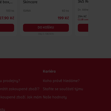
345 Relief Cream M
é box,
Skincare
Dr. Althea
ISANA
100 ks
60 ks
294 Kč
27.90 Kč
199 Kč
CLUB cena
DO KOŠÍKU
DO KOŠÍKU
Obj. č.: 1361414
Obj. č.: 1390575
Kariéra
bu prodejny?
Koho právě hledáme?
rátit zakoupené zboží?
Staňte se součástí týmu
zakoupené zboží. Jak mám
Naše hodnoty
sty