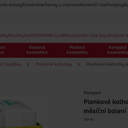
asté dotazy
Pomáháme
Trendy a inspirace
Kariéra
O nás
Prodejny
Ko
etáky
Novinky
Nej
ROSSMANN CLUB
Rossmánek
Cvičte jógu
Korejská 
vní
Vlasová
Pleťová
Korejská
ka
kosmetika
kosmetika
kosmetik
ací doplňky
Plenkové kalhotky
Plenkové kalhotky Act
Pampers
Plenkové kalhot
měsíční balení
204 ks