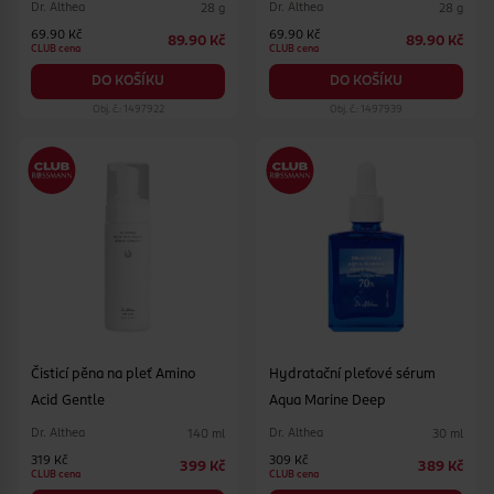
Dr. Althea
Dr. Althea
28 g
28 g
69.90 Kč
69.90 Kč
89.90 Kč
89.90 Kč
CLUB cena
CLUB cena
DO KOŠÍKU
DO KOŠÍKU
Obj. č.: 1497922
Obj. č.: 1497939
Čisticí pěna na pleť Amino
Hydratační pleťové sérum
Acid Gentle
Aqua Marine Deep
Dr. Althea
Dr. Althea
140 ml
30 ml
319 Kč
309 Kč
399 Kč
389 Kč
CLUB cena
CLUB cena