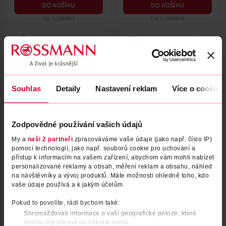
DO KOŠÍKU
DO KOŠÍKU
Obj. č.: 1363142
Obj. č.: 1390568
Souhlas
Detaily
Nastavení reklam
Více o cookies
Zodpovědné používání vašich údajů
My a
naši 2 partneři
zpracováváme vaše údaje (jako např. číslo IP)
Čisticí pleťový balzám Pure
Pleťová maska pro
pomocí technologií, jako např. souborů cookie pro uchování a
Grinding
problematickou pleť Marine
přístup k informacím na vašem zařízení, abychom vám mohli nabízet
Anti-Blemish
personalizované reklamy a obsah, měření reklam a obsahu, náhled
Dr. Althea
Dr. Althea
50 ml
27 g
na návštěvníky a vývoj produktů. Máte možnosti ohledně toho, kdo
439 Kč
69.90 Kč
549 Kč
89.90 Kč
vaše údaje používá a k jakým účelům.
CLUB cena
CLUB cena
DO KOŠÍKU
DO KOŠÍKU
Pokud to povolíte, rádi bychom také:
Shromažďovali informace o vaší geografické poloze, které
Obj. č.: 1342604
Obj. č.: 1497946
mohou být přesné na několik metrů