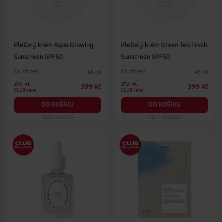
Pleťový krém Aqua Glowing
Pleťový krém Green Tea Fresh
Sunscreen SPF50
Sunscreen SPF50
Dr. Althea
Dr. Althea
45 ml
45 ml
319 Kč
319 Kč
399 Kč
399 Kč
CLUB cena
CLUB cena
DO KOŠÍKU
DO KOŠÍKU
Obj. č.: 1492194
Obj. č.: 1492200