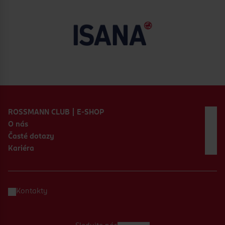
Zápatí webu
ROSSMANN CLUB | E-SHOP
O nás
Časté dotazy
Kariéra
Kontakty