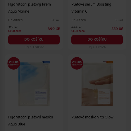
Hydratační pleťový krém
Pleťové sérum Boosting
Aqua Marine
Vitamin C
Dr. Althea
Dr. Althea
50 ml
30 ml
319 Kč
444 Kč
399 Kč
559 Kč
CLUB cena
CLUB cena
DO KOŠÍKU
DO KOŠÍKU
Obj. č.: 1390582
Obj. č.: 1325997
Hydratační pleťová maska
Pleťová maska Vita Glow
Aqua Blue