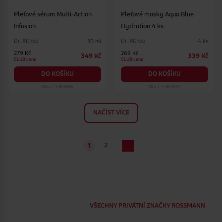
Pleťové sérum Multi-Action
Pleťové masky Aqua Blue
Infusion
Hydration 4 ks
Dr. Althea
Dr. Althea
30 ml
4 ks
279 Kč
269 Kč
349 Kč
339 Kč
CLUB cena
CLUB cena
DO KOŠÍKU
DO KOŠÍKU
Obj. č.: 1363166
Obj. č.: 1363104
NAČÍST VÍCE
2
1
VŠECHNY PRIVÁTNÍ ZNAČKY ROSSMANN