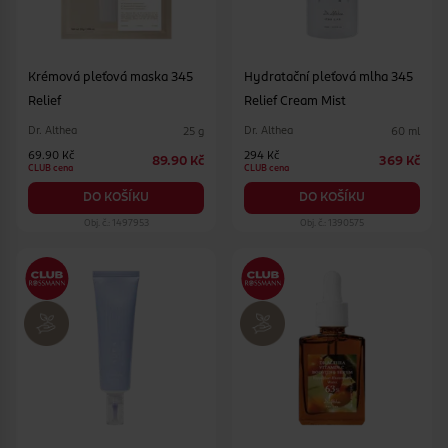
Krémová pleťová maska 345
Hydratační pleťová mlha 345
Relief
Relief Cream Mist
Dr. Althea
Dr. Althea
25 g
60 ml
69.90 Kč
294 Kč
89.90 Kč
369 Kč
CLUB cena
CLUB cena
DO KOŠÍKU
DO KOŠÍKU
Obj. č.: 1497953
Obj. č.: 1390575