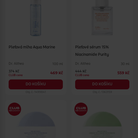
Pleťová mlha Aqua Marine
Pleťové sérum 15%
Niacinamide Purity
Dr. Althea
Dr. Althea
100 ml
30 ml
374 Kč
444 Kč
469 Kč
559 Kč
CLUB cena
CLUB cena
DO KOŠÍKU
DO KOŠÍKU
Obj. č.: 1499841
Obj. č.: 1363159