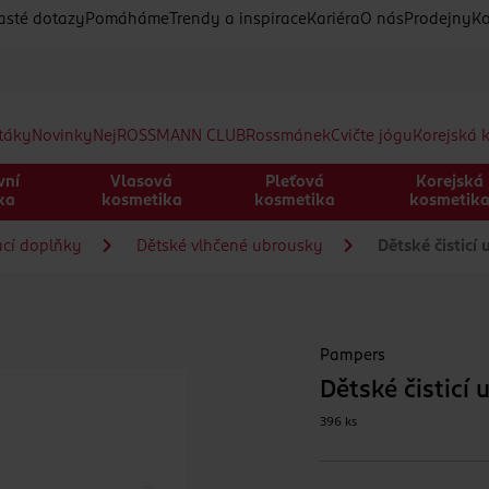
asté dotazy
Pomáháme
Trendy a inspirace
Kariéra
O nás
Prodejny
Ko
etáky
Novinky
Nej
ROSSMANN CLUB
Rossmánek
Cvičte jógu
Korejská 
vní
Vlasová
Pleťová
Korejská
ka
kosmetika
kosmetika
kosmetik
ací doplňky
Dětské vlhčené ubrousky
Dětské čisticí
Pampers
Dětské čisticí
396 ks