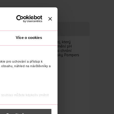
Více o cookies
o obsahují organický kokosový olej, který
h vláken. Enzymy v moči a stolici mění pH
oco je dermatologicky testované a chrání
Protože jsou vlhčené čisticí ubrousky Pampers
kie pro uchování a přístup k
 obsahu, náhled na návštěvníky a
j souhlas můžete kdykoliv změnit
orozenců
 nést osobní údaje.