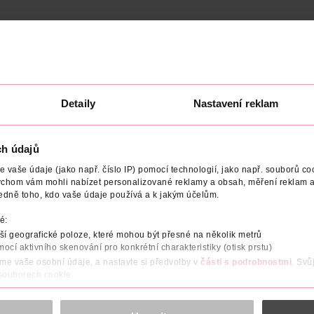
ODAVATEL
Detaily
Nastavení reklam
í si šetrné čištění. Dětské čisticí ubrousky Pampers Harmonie Coc
tka. Obsahují 0 % plastů, jsou vyrobené pouze ze 100% rostlinnýc
Jedinečné složení dětských čisticích ubrousků Pampers Harmonie C
ch údajů
avlněná látka. Ubrousky tak snižují riziko podráždění pokožky. 
kožku novorozenců, jsou bez alkoholu a barviv.
vaše údaje (jako např. číslo IP) pomocí technologií, jako např. souborů coo
ychom vám mohli nabízet personalizované reklamy a obsah, měření reklam a
edně toho, kdo vaše údaje používá a k jakým účelům.
átka pomocí organického kokosového oleje
ných vláken z udržitelných zdrojů a 0 % plastů
é:
í geografické poloze, které mohou být přesné na několik metrů
rozené pH pokožky
mocí aktivního skenování pro konkrétní charakteristiky (otisk prstu)
áme vaše osobní údaje, a nastavte si předvolby v
části s podrobnostmi
. Svů
 souborech cookie.
gy z organizace Skin Health Alliance, bezpečné pro pokožku nov
obsahu a reklam, funkcí sociálních médií, analýze návštěvnosti, které mohou
ně osobních údajů.
 podrážděním lépe než vodou navlhčená bavlněná látka