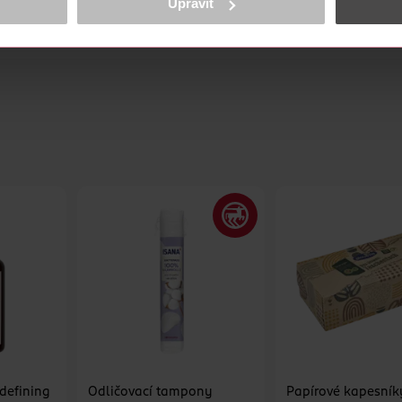
Upravit
Doručení domů“ nebo „Osobní odběr“.
cookies
<
ZOBRAZIT VÍCE
 pocházejícího z přebytků výrobních materiálů
 defining
Odličovací tampony
Papírové kapesník