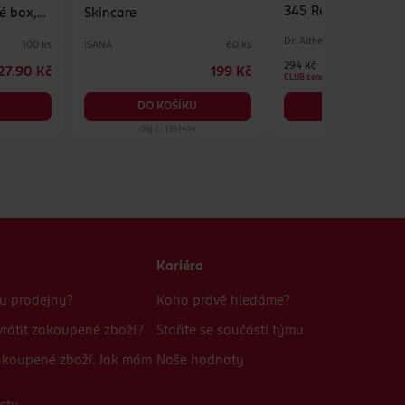
345 Relief Cream M
é box,
Skincare
Dr. Althea
ISANA
100 ks
60 ks
294 Kč
27.90 Kč
199 Kč
CLUB cena
DO KOŠÍKU
DO KOŠÍKU
Obj. č.: 1361414
Obj. č.: 1390575
Kariéra
bu prodejny?
Koho právě hledáme?
rátit zakoupené zboží?
Staňte se součástí týmu
zakoupené zboží. Jak mám
Naše hodnoty