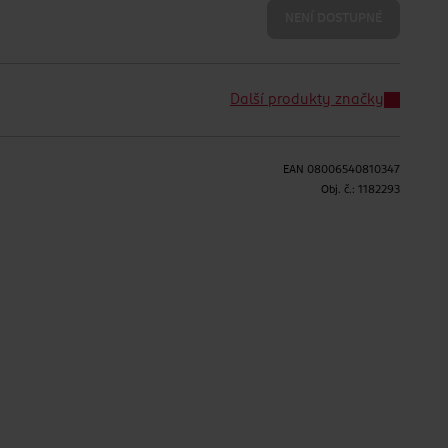
NENÍ DOSTUPNÉ
Další produkty značky
EAN
08006540810347
Obj. č.:
1182293