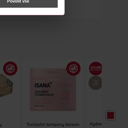
Povolit vše
Hydratační pleťov
y
Tonizační tampony Korean