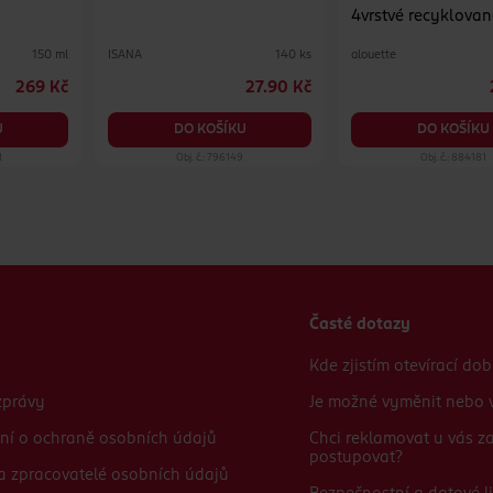
4vrstvé recyklovan
různé druhy
ISANA
alouette
150 ml
140 ks
269 Kč
27.90 Kč
U
DO KOŠÍKU
DO KOŠÍKU
1
Obj. č.: 796149
Obj. č.: 884181
Časté dotazy
Kde zjistím otevírací do
zprávy
Je možné vyměnit nebo v
ní o ochraně osobních údajů
Chci reklamovat u vás 
postupovat?
 a zpracovatelé osobních údajů