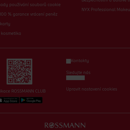
Bezpečnostní a datové li
sady používání souborů cookie
NYX Professional Make
100 % garance vrácení peněz
karty
 kosmetika
Kontakty
Sledujte nás
Upravit nastavení cookies
likace ROSSMANN CLUB