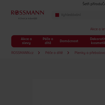
Přeskočit na hlavmní obsah
Šetři přírodu
Č
Akce a l
Akce a
Péče o
Dekorati
Domácnost
slevy
dítě
kosmeti
ROSSMANN.cz
Péče o dítě
Plenky a přebalov