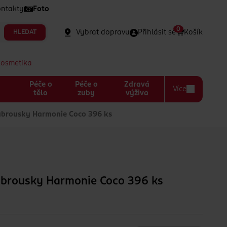
ntakty
Foto
0
Vybrat dopravu
Přihlásit se
Košík
HLEDAT
kosmetika
Péče o
Péče o
Zdravá
Více
a
tělo
zuby
výživa
 ubrousky Harmonie Coco 396 ks
 ubrousky Harmonie Coco 396 ks