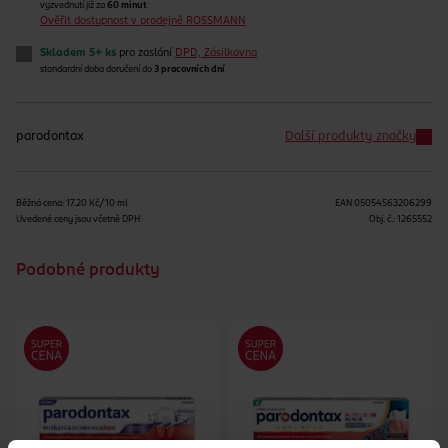
vyzvednutí již za
60 minut
Ověřit dostupnost v prodejně ROSSMANN
Skladem 5+ ks
pro zaslání
DPD, Zásilkovna
standardní doba doručení do
3 pracovních dní
parodontax
Další produkty značky
Běžná cena: 17.20 Kč/10 ml
EAN
05054563206299
Uvedené ceny jsou včetně DPH
Obj. č.:
1265552
Podobné produkty