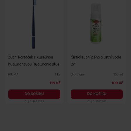
Zubní kartáček s kyselinou
Čisticí zubní pěna a ústní voda
hyaluronovou Hyaluronic Blue
2v1
PIUMA
Bio Bione
1 ks
155 ml
119 Kč
109 Kč
DO KOŠÍKU
DO KOŠÍKU
Obj. č.: 1488289
Obj. č.: 1502961