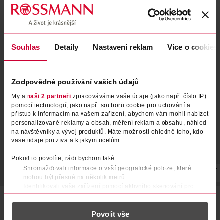
Zubní pasta s fluoridem
Zubní pasta s fluoridem
Souhlas
Detaily
Nastavení reklam
Více o cookies
Whitening
Advanced Whitening
parodontax
parodontax
75 ml
75 ml
Zodpovědné používání vašich údajů
129 Kč
129 Kč
My a
naši 2 partneři
zpracováváme vaše údaje (jako např. číslo IP)
DO KOŠÍKU
DO KOŠÍKU
pomocí technologií, jako např. souborů cookie pro uchování a
Obj. č.: 1265576
Obj. č.: 1366020
přístup k informacím na vašem zařízení, abychom vám mohli nabízet
personalizované reklamy a obsah, měření reklam a obsahu, náhled
na návštěvníky a vývoj produktů. Máte možnosti ohledně toho, kdo
vaše údaje používá a k jakým účelům.
Pokud to povolíte, rádi bychom také:
Shromažďovali informace o vaší geografické poloze, které
POPIS
POUŽITÍ
SLOŽENÍ
SKLADOVÁNÍ
UPOZORNĚNÍ
mohou být přesné na několik metrů
Identifikovali vaše zařízení pomocí aktivního skenování pro
konkrétní charakteristiky (otisk prstu)
Pomáhá posílit přilnutí dásní k zubům pro dlouhotrvající
Zjistěte více o tom, jak zpracováváme vaše osobní údaje, a nastavte
ochranu dásní* *při dlouhodobém používání 2x denně.
Povolit vše
si předvolby v
části s podrobnostmi
. Svůj souhlas můžete kdykoliv
Zubní pasta parodontax Posílení a ochrana dásní Fresh