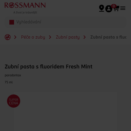
Přeskočit na hlavmní obsah
0
Péče o zuby
Zubní pasty
Zubní pasta s fluor
Zubní pasta s fluoridem Fresh Mint
parodontax
75 ml