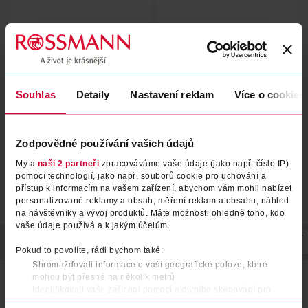
Bělicí zubní pasta pro citlivé
Bělicí zubní pasta pro citlivé
zuby Advanced White Deep
zuby Advanced White Enamel
Souhlas
Clean
Detaily
Nastavení reklam
Defence
Více o cookies
Sensodyne
Sensodyne
75 ml
75 ml
139 Kč
139 Kč
DO KOŠÍKU
DO KOŠÍKU
Zodpovědné používání vašich údajů
Obj. č.: 1377804
Obj. č.: 1377798
My a
naši 2 partneři
zpracováváme vaše údaje (jako např. číslo IP)
pomocí technologií, jako např. souborů cookie pro uchování a
přístup k informacím na vašem zařízení, abychom vám mohli nabízet
personalizované reklamy a obsah, měření reklam a obsahu, náhled
na návštěvníky a vývoj produktů. Máte možnosti ohledně toho, kdo
vaše údaje používá a k jakým účelům.
POPIS
POUŽITÍ
SLOŽENÍ
SKLADOVÁNÍ
UPOZORNĚNÍ
Pokud to povolíte, rádi bychom také:
Shromažďovali informace o vaší geografické poloze, které
Při čištění zubů dvakrát denně Sensodyne Pronamel
mohou být přesné na několik metrů
pomáhá:
Identifikovali vaše zařízení pomocí aktivního skenování pro
konkrétní charakteristiky (otisk prstu)