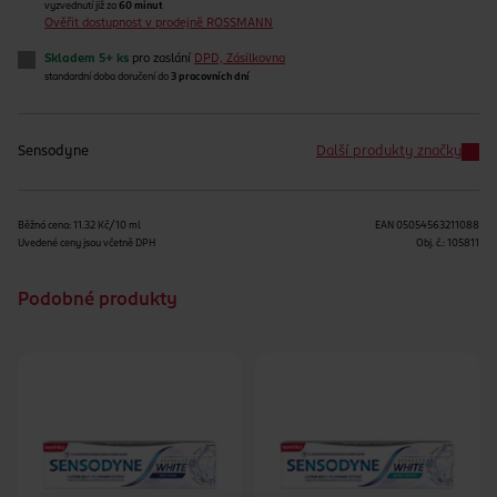
vyzvednutí již za
60 minut
Ověřit dostupnost v prodejně ROSSMANN
Skladem 5+ ks
pro zaslání
DPD, Zásilkovna
standardní doba doručení do
3 pracovních dní
Sensodyne
Další produkty značky
Běžná cena: 11.32 Kč/10 ml
EAN
05054563211088
Uvedené ceny jsou včetně DPH
Obj. č.:
105811
Podobné produkty