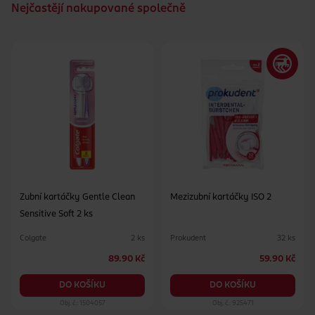
Nejčastějí nakupované společně
Zubní kartáčky Gentle Clean
Mezizubní kartáčky ISO 2
Sensitive Soft 2 ks
Colgate
Prokudent
2 ks
32 ks
89.90 Kč
59.90 Kč
DO KOŠÍKU
DO KOŠÍKU
Obj. č.: 1504057
Obj. č.: 925471