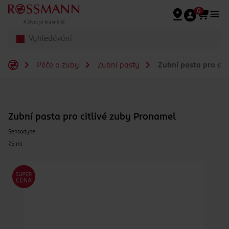
Přeskočit na hlavmní obsah
0
Péče o zuby
Zubní pasty
Zubní pasta pro cit
Zubní pasta pro citlivé zuby Pronamel
Sensodyne
75 ml