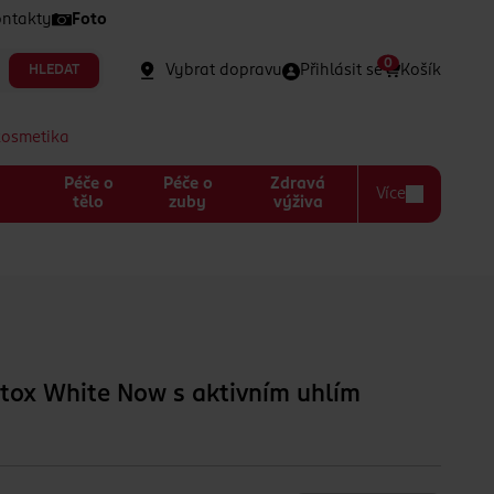
ntakty
Foto
0
Vybrat dopravu
Přihlásit se
Košík
HLEDAT
kosmetika
Péče o
Péče o
Zdravá
Více
a
tělo
zuby
výživa
tox White Now s aktivním uhlím