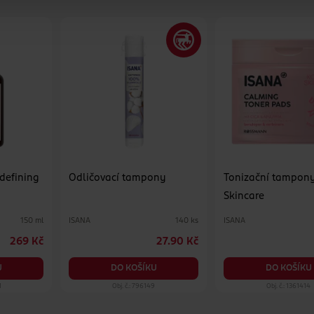
 defining
Odličovací tampony
Tonizační tampon
Skincare
ISANA
ISANA
150 ml
140 ks
269 Kč
27.90 Kč
U
DO KOŠÍKU
DO KOŠÍKU
1
Obj. č.: 796149
Obj. č.: 1361414