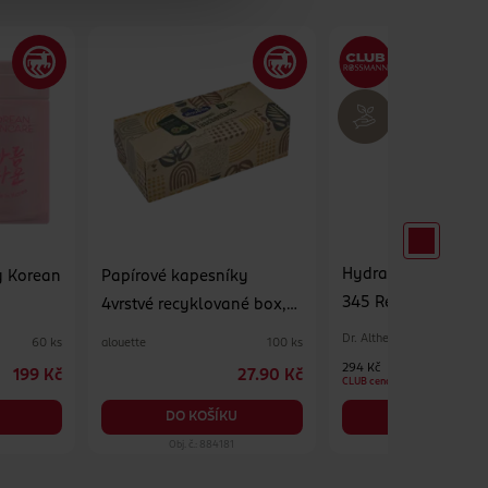
Hydratační pleťov
y Korean
Papírové kapesníky
345 Relief Cream M
4vrstvé recyklované box,
různé druhy
Dr. Althea
alouette
60 ks
100 ks
294 Kč
199 Kč
27.90 Kč
CLUB cena
DO KOŠÍKU
DO KOŠÍKU
Obj. č.: 884181
Obj. č.: 1390575