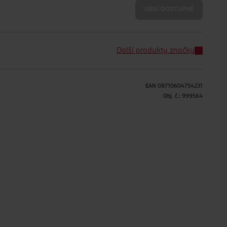
NENÍ DOSTUPNÉ
Další produkty značky
EAN
08710604754231
Obj. č.:
999564