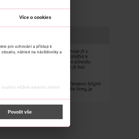
Více o cookies
DODAVATEL
kie pro uchování a přístup k
receptura na přírodní bázi kombinuje jíl s
 obsahu, náhled na návštěvníky a
 Vylepšená technologie White Now pomáhá k
robená z 96% ingrediencí přírodního původu
, obsahuje recyklovaný plast ** a je bez
 bez víčka.
 na trh vůbec první zubní pastu s červeno-bílými
j souhlas můžete kdykoliv změnit
logií. Základním principem filosofie firmy je
bní pasty pro ženy a muže.
 nést osobní údaje.
Povolit vše