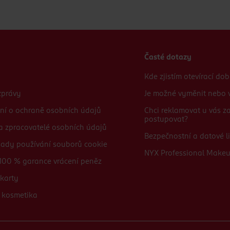
Časté dotazy
Kde zjistím otevírací do
zprávy
Je možné vyměnit nebo v
ní o ochraně osobních údajů
Chci reklamovat u vás 
postupovat?
 a zpracovatelé osobních údajů
Bezpečnostní a datové li
sady používání souborů cookie
NYX Professional Make
100 % garance vrácení peněz
karty
 kosmetika