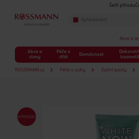
Přeskočit na hlavmní obsah
Šetři přírodu
Č
Akce a l
Akce a
Péče o
Dekorati
Domácnost
slevy
dítě
kosmeti
ROSSMANN.cz
Péče o zuby
Zubní pasty