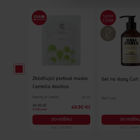
Zklidňující pleťová maska
oma
Gel na vlasy Curl
Centella Asiatica
nská
Beauty of Joseon
25 ml
Bali Curls
250 ml
36.90 Kč
49.90 Kč
49.90 Kč
CLUB cena
KU
DO KOŠÍK
DO KOŠÍKU
05
Obj. č.: 1205800
Obj. č.: 126466