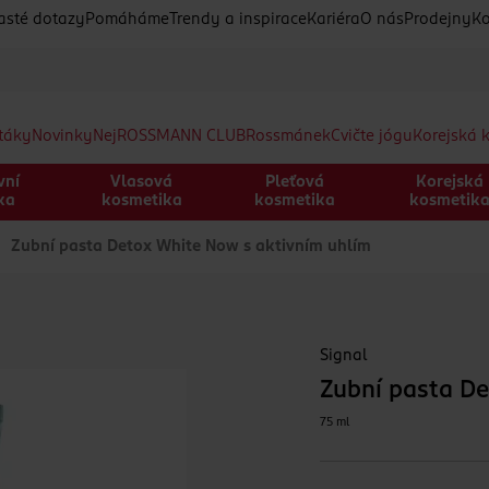
asté dotazy
Pomáháme
Trendy a inspirace
Kariéra
O nás
Prodejny
Ko
etáky
Novinky
Nej
ROSSMANN CLUB
Rossmánek
Cvičte jógu
Korejská 
vní
Vlasová
Pleťová
Korejská
ka
kosmetika
kosmetika
kosmetik
Zubní pasta Detox White Now s aktivním uhlím
Signal
Zubní pasta De
75 ml