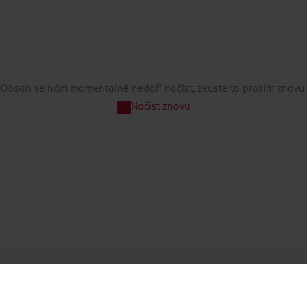
Obsah se nám momentálně nedaří načíst, zkuste to prosím znovu.
Načíst znovu