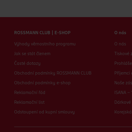
Zápatí webu
ROSSMANN CLUB | E-SHOP
O nás
Výhody věrnostního programu
O nás
Jak se stát členem
Tiskové 
Časté dotazy
Prohláše
Obchodní podmínky ROSSMANN CLUB
Příjemci
Obchodní podmínky e-shop
Naše zá
Reklamační řád
ISANA - 
Reklamační list
Dárkové 
Odstoupení od kupní smlouvy
Korejská