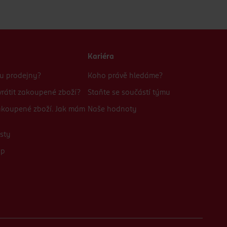
Kariéra
bu prodejny?
Koho právě hledáme?
rátit zakoupené zboží?
Staňte se součástí týmu
zakoupené zboží. Jak mám
Naše hodnoty
sty
up