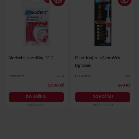
Mezizubní kartáčky ISO 2
Elektrický zubní kartáček
Dynamic
Prokudent
Prokudent
32 ks
1 ks
59.90 Kč
549 Kč
DO KOŠÍKU
DO KOŠÍKU
Obj. č.: 925471
Obj. č.: 1497793