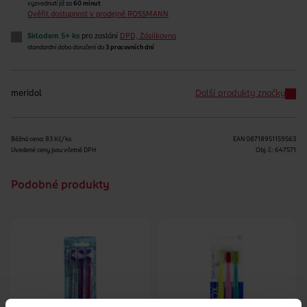
vyzvednutí již za
60 minut
Ověřit dostupnost v prodejně ROSSMANN
Skladem 5+ ks
pro zaslání
DPD, Zásilkovna
standardní doba doručení do
3 pracovních dní
meridol
Další produkty značky
Běžná cena: 83 Kč/ks
EAN
08718951159563
Uvedené ceny jsou včetně DPH
Obj. č.:
647571
Podobné produkty