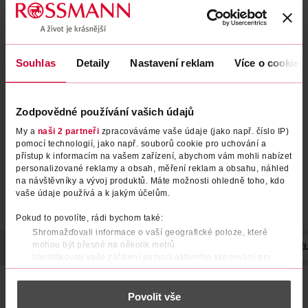
Souhlas
Detaily
Nastavení reklam
Více o cookies
Zubní kartáčky 5460 Ultra soft
Zubní kartáčky 5460 Ultra soft
3 ks, různé druhy
3 ks, různé druhy
Curaprox
Curaprox
3 ks
3 ks
Zodpovědné používání vašich údajů
249 Kč
249 Kč
My a
naši 2 partneři
zpracováváme vaše údaje (jako např. číslo IP)
DO KOŠÍKU
DO KOŠÍKU
pomocí technologií, jako např. souborů cookie pro uchování a
přístup k informacím na vašem zařízení, abychom vám mohli nabízet
Obj. č.: 800921
Obj. č.: 827355
personalizované reklamy a obsah, měření reklam a obsahu, náhled
na návštěvníky a vývoj produktů. Máte možnosti ohledně toho, kdo
vaše údaje používá a k jakým účelům.
Pokud to povolíte, rádi bychom také:
Shromažďovali informace o vaší geografické poloze, které
mohou být přesné na několik metrů
POPIS
UPOZORNĚNÍ
POČET
NÁZEV VÝROBCE/DODAVATE
Identifikovali vaše zařízení pomocí aktivního skenování pro
konkrétní charakteristiky (otisk prstu)
Citlivé dásně si zaslouží jemnou, ale účinnou péči. Zubní
Zjistěte více o tom, jak zpracováváme vaše osobní údaje, a nastavte
kartáček meridol byl navržen tak, aby důkladně čistil zuby i
Povolit vše
si předvolby v
části s podrobnostmi
. Svůj souhlas můžete kdykoliv
podél linie dásní, a přitom pomáhal chránit podrážděné