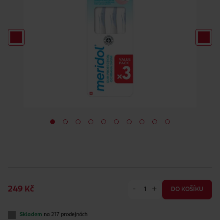
-
+
249 Kč
DO KOŠÍKU
Skladem
na 217 prodejnách