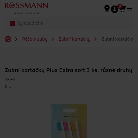
Přeskočit na hlavmní obsah
0
Péče o zuby
Zubní kartáčky
Zubní kartáčky P
Zubní kartáčky Plus Extra soft 3 ks, různé druhy
Spokar
3 ks