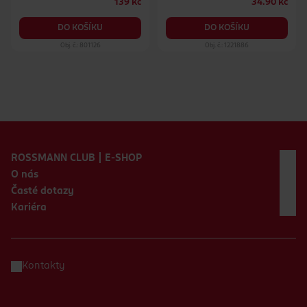
139 Kč
34.90 Kč
DO KOŠÍKU
DO KOŠÍKU
Obj. č.: 801126
Obj. č.: 1221886
Zápatí webu
ROSSMANN CLUB | E-SHOP
O nás
Časté dotazy
Kariéra
Kontakty