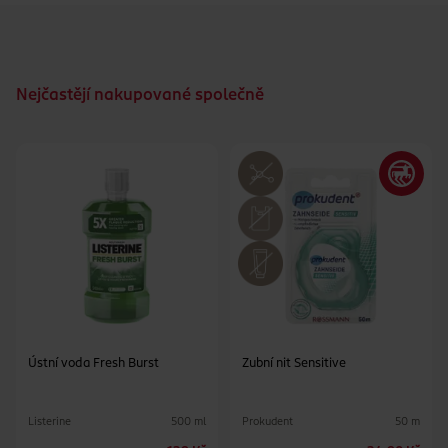
Balení 3 ks (3pack) – praktická zásoba pro každodenní péči
Nejčastějí nakupované společně
Ústní voda Fresh Burst
Zubní nit Sensitive
Listerine
Prokudent
500 ml
50 m