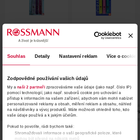
Zubní kartáčky 5460 Ultra soft
Zubní kartáčky 5460 Ultra soft
3 ks, různé druhy
3 ks, různé druhy
Curaprox
Curaprox
3 ks
3 ks
249 Kč
249 Kč
Souhlas
Detaily
Nastavení reklam
Více o cookies
DO KOŠÍKU
DO KOŠÍKU
Obj. č.: 800921
Obj. č.: 827355
Zodpovědné používání vašich údajů
My a
naši 2 partneři
zpracováváme vaše údaje (jako např. číslo IP)
pomocí technologií, jako např. souborů cookie pro uchování a
přístup k informacím na vašem zařízení, abychom vám mohli nabízet
personalizované reklamy a obsah, měření reklam a obsahu, náhled
na návštěvníky a vývoj produktů. Máte možnosti ohledně toho, kdo
POPIS
POČET
NÁZEV VÝROBCE/DODAVATELE
ADRESA VÝ
vaše údaje používá a k jakým účelům.
Pokud to povolíte, rádi bychom také:
Šetrná péče, na kterou se můžete spolehnout každý den – i
Shromažďovali informace o vaší geografické poloze, které
když jsou vaše zuby a dásně citlivější. Zubní kartáček v extra
soft provedení je navržený tak, aby umožnil
mohou být přesné na několik metrů
důkladné, ale