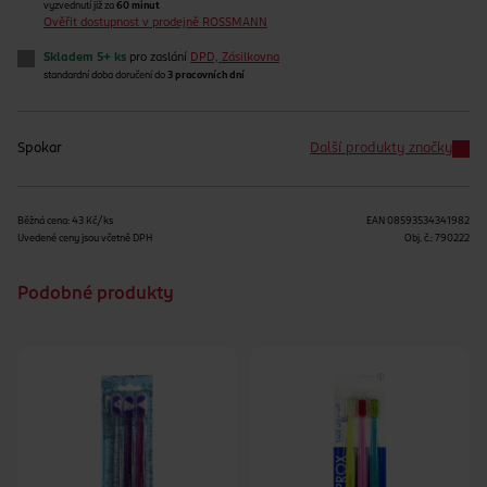
vyzvednutí již za
60 minut
Ověřit dostupnost v prodejně ROSSMANN
Skladem 5+ ks
pro zaslání
DPD, Zásilkovna
standardní doba doručení do
3 pracovních dní
Spokar
Další produkty značky
Běžná cena: 43 Kč/ks
EAN
08593534341982
Uvedené ceny jsou včetně DPH
Obj. č.:
790222
Podobné produkty