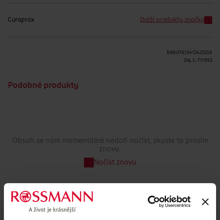
Curaprox
Další produkty značky
EAN
07612412423259
Obj. č.:
717953
Podobné produkty
Obsah se nám momentálně nedaří načíst, zkuste to prosím
znovu.
Načíst znovu