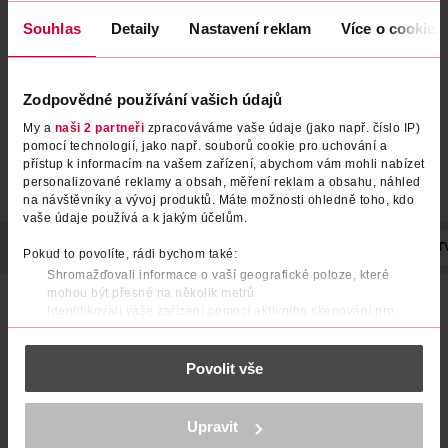
Souhlas
Detaily
Nastavení reklam
Více o cookies
Zodpovědné používání vašich údajů
My a
naši 2 partneři
zpracováváme vaše údaje (jako např. číslo IP)
pomocí technologií, jako např. souborů cookie pro uchování a
přístup k informacím na vašem zařízení, abychom vám mohli nabízet
personalizované reklamy a obsah, měření reklam a obsahu, náhled
na návštěvníky a vývoj produktů. Máte možnosti ohledně toho, kdo
vaše údaje používá a k jakým účelům.
POPIS
POČET
VYROBENO V
VÝROBCE/DODAVATEL
T
Pokud to povolíte, rádi bychom také:
Shromažďovali informace o vaší geografické poloze, které
mohou být přesné na několik metrů
Sada zubních kartáčků – CS Ultra Soft 5460 Duo Black
Identifikovali vaše zařízení pomocí aktivního skenování pro
edition představuje ideální
spojení maximální šetrnosti a
konkrétní charakteristiky (otisk prstu)
vysoké účinnosti
při každodenním čištění zubů. V balení
najdete 2 kusy zubních kartáčků, které jsou navržené tak,
Zjistěte více o tom, jak zpracováváme vaše osobní údaje, a nastavte
aby poskytly důkladnou péči i citlivým zubům a dásním.
Povolit vše
si předvolby v
části s podrobnostmi
. Svůj souhlas můžete kdykoliv
změnit nebo odvolat v části Prohlášení o souborech cookie.
Každý kartáček obsahuje více než 5 460 velmi jemných
CUREN® vláken, která vytvářejí hustou čisticí plochu a
K provozu stránek, personalizaci obsahu a reklam, funkcí sociálních
účinně
Upravit
médií, analýze návštěvnosti, které mohou nést osobní údaje.
odstraňují zubní plak bez zbytečného podráždění
.