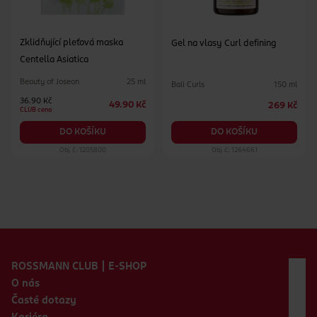
Zklidňující pleťová maska
Gel na vlasy Curl defining
Centella Asiatica
Beauty of Joseon
25 ml
Bali Curls
150 ml
36.90 Kč
49.90 Kč
269 Kč
CLUB cena
DO KOŠÍKU
DO KOŠÍKU
Obj. č.: 1205800
Obj. č.: 1264661
Zápatí webu
ROSSMANN CLUB | E-SHOP
O nás
Časté dotazy