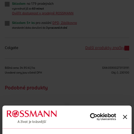
Skladem
na 179 prodejnách
vyzvednutí již za
60 minut
Ověřit dostupnost v prodejně ROSSMANN
Skladem 5+ ks
pro zaslání
DPD, Zásilkovna
standardní doba doručení do
3 pracovních dní
Colgate
Další produkty značky
Běžná cena: 34.95 Kč/ks
EAN
05900273113191
Uvedené ceny jsou včetně DPH
Obj. č.:
230100
Podobné produkty