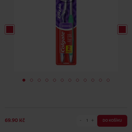
-
+
69.90 Kč
DO KOŠÍKU