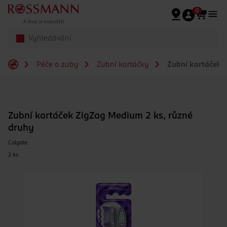
Přeskočit na hlavmní obsah
0
Péče o zuby
Zubní kartáčky
Zubní kartáček Z
Zubní kartáček ZigZag Medium 2 ks, různé
druhy
Colgate
2 ks