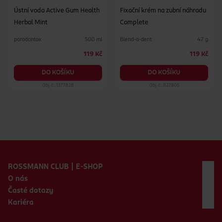
Ústní voda Active Gum Health
Fixační krém na zubní náhradu
Herbal Mint
Complete
parodontax
Blend-a-dent
500 ml
47 g
119 Kč
119 Kč
DO KOŠÍKU
DO KOŠÍKU
Obj. č.: 1377828
Obj. č.: 827805
Zápatí webu
ROSSMANN CLUB | E-SHOP
O nás
Časté dotazy
Kariéra