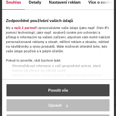
Souhlas
Detaily
Nastavení reklam
Více o cookies
Zodpovědné používání vašich údajů
My a
naši 2 partneři
zpracováváme vaše údaje (jako např. číslo IP)
Zubní kartáček High Density
Jednosvazkový zubní kartáček
pomocí technologií, jako např. souborů cookie pro uchování a
Charcoal Soft 2 ks, různé
Compact Tuft, různé druhy
přístup k informacím na vašem zařízení, abychom vám mohli nabízet
druhy
personalizované reklamy a obsah, měření reklam a obsahu, náhled
Colgate
TePe
2 ks
1 ks
na návštěvníky a vývoj produktů. Máte možnosti ohledně toho, kdo
79.90 Kč
79.90 Kč
vaše údaje používá a k jakým účelům.
DO KOŠÍKU
DO KOŠÍKU
Pokud to povolíte, rádi bychom také:
Shromažďovali informace o vaší geografické poloze, které
Obj. č.: 1031690
Obj. č.: 1030037
mohou být přesné na několik metrů
Identifikovali vaše zařízení pomocí aktivního skenování pro
konkrétní charakteristiky (otisk prstu)
Zjistěte více o tom, jak zpracováváme vaše osobní údaje, a nastavte
Povolit vše
si předvolby v
části s podrobnostmi
. Svůj souhlas můžete kdykoliv
změnit nebo odvolat v části Prohlášení o souborech cookie.
POPIS
POUŽITÍ
POČET
NÁZEV VÝROBCE/DODAVATELE
K provozu stránek, personalizaci obsahu a reklam, funkcí sociálních
Upravit
médií, analýze návštěvnosti, které mohou nést osobní údaje.
Více najdete v
prohlášení o ochraně osobních údajů.
Dopřejte si pocit zářivého a sebevědomého úsměvu se