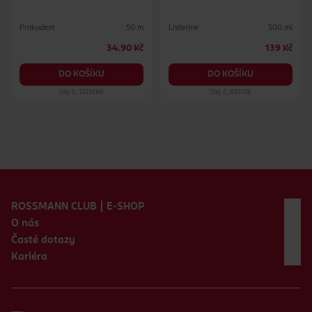
Prokudent
Listerine
50 m
500 ml
34.90 Kč
139 Kč
DO KOŠÍKU
DO KOŠÍKU
Obj. č.: 1221886
Obj. č.: 801126
Zápatí webu
ROSSMANN CLUB | E-SHOP
O nás
Časté dotazy
Kariéra