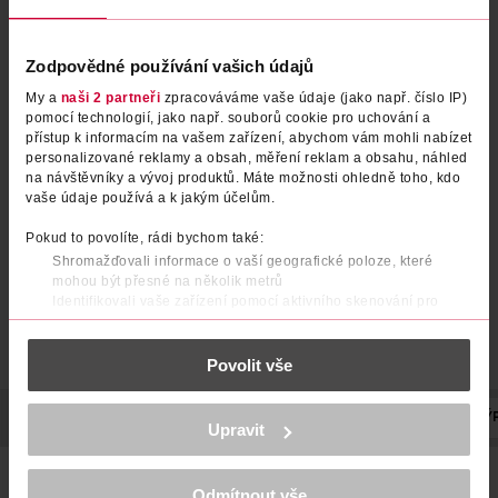
Zodpovědné používání vašich údajů
My a
naši 2 partneři
zpracováváme vaše údaje (jako např. číslo IP)
pomocí technologií, jako např. souborů cookie pro uchování a
Zubní kartáček Plus 3428
Zubní kartáček X 3429 Ultra
přístup k informacím na vašem zařízení, abychom vám mohli nabízet
Medium, různé druhy
soft, různé druhy
personalizované reklamy a obsah, měření reklam a obsahu, náhled
na návštěvníky a vývoj produktů. Máte možnosti ohledně toho, kdo
Spokar
Spokar
1 ks
1 ks
vaše údaje používá a k jakým účelům.
54.90 Kč
74.90 Kč
Pokud to povolíte, rádi bychom také:
DO KOŠÍKU
DO KOŠÍKU
Shromažďovali informace o vaší geografické poloze, které
Obj. č.: 791106
Obj. č.: 791588
mohou být přesné na několik metrů
Identifikovali vaše zařízení pomocí aktivního skenování pro
konkrétní charakteristiky (otisk prstu)
Zjistěte více o tom, jak zpracováváme vaše osobní údaje, a nastavte
Povolit vše
si předvolby v
části s podrobnostmi
. Svůj souhlas můžete kdykoliv
změnit nebo odvolat v části Prohlášení o souborech cookie.
POPIS
POČET
NÁZEV VÝROBCE/DODAVATELE
ADRESA VÝ
K provozu stránek, personalizaci obsahu a reklam, funkcí sociálních
Upravit
médií, analýze návštěvnosti, které mohou nést osobní údaje.
Více najdete v
prohlášení o ochraně osobních údajů.
Zubní kartáček Spokar Plus je osazen vlákny Hexagonal se
šestihranným profilem a precizně zaoblenými konci. Tato
Odmítnout vše