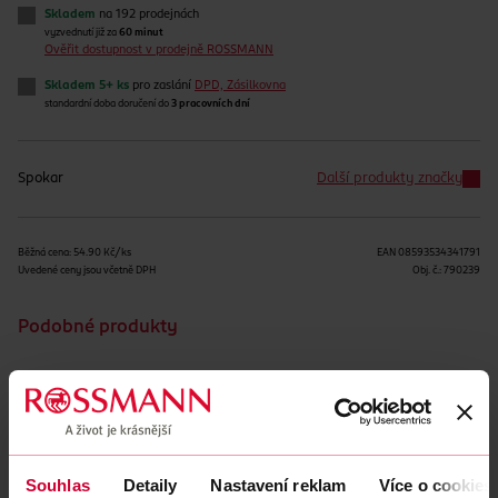
Skladem
na 192 prodejnách
vyzvednutí již za
60 minut
Ověřit dostupnost v prodejně ROSSMANN
Skladem 5+ ks
pro zaslání
DPD, Zásilkovna
standardní doba doručení do
3 pracovních dní
Spokar
Další produkty značky
Běžná cena: 54.90 Kč/ks
EAN
08593534341791
Uvedené ceny jsou včetně DPH
Obj. č.:
790239
Podobné produkty
Souhlas
Detaily
Nastavení reklam
Více o cookies