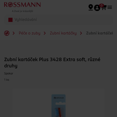
Přeskočit na hlavmní obsah
0
Péče o zuby
Zubní kartáčky
Zubní kartáček P
Zubní kartáček Plus 3428 Extra soft, různé
druhy
Spokar
1 ks