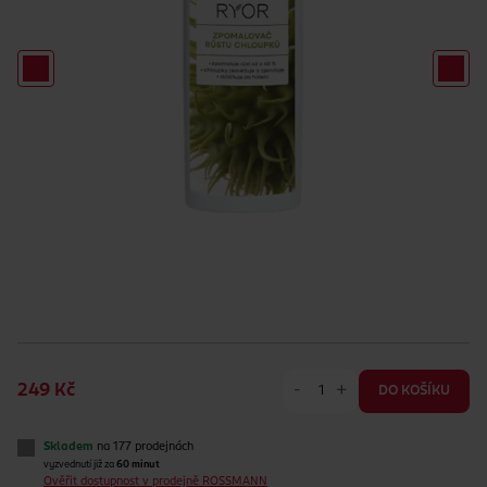
-
+
249 Kč
DO KOŠÍKU
Skladem
na 177 prodejnách
vyzvednutí již za
60 minut
Ověřit dostupnost v prodejně ROSSMANN