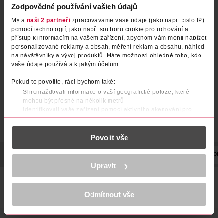
Zodpovědné používání vašich údajů
My a
naši 2 partneři
zpracováváme vaše údaje (jako např. číslo IP)
pomocí technologií, jako např. souborů cookie pro uchování a
přístup k informacím na vašem zařízení, abychom vám mohli nabízet
personalizované reklamy a obsah, měření reklam a obsahu, náhled
na návštěvníky a vývoj produktů. Máte možnosti ohledně toho, kdo
vaše údaje používá a k jakým účelům.
Pokud to povolíte, rádi bychom také:
Shromažďovali informace o vaší geografické poloze, které
mohou být přesné na několik metrů
Identifikovali vaše zařízení pomocí aktivního skenování pro
konkrétní charakteristiky (otisk prstu)
Zjistěte více o tom, jak zpracováváme vaše osobní údaje, a nastavte
Povolit vše
si předvolby v
části s podrobnostmi
. Svůj souhlas můžete kdykoliv
změnit nebo odvolat v části Prohlášení o souborech cookie.
POPIS
POUŽITÍ
SLOŽENÍ
VYROBENO V
VÝROBCE/DO
K provozu stránek, personalizaci obsahu a reklam, funkcí sociálních
Upravit
médií, analýze návštěvnosti, které mohou nést osobní údaje.
Více najdete v
prohlášení o ochraně osobních údajů.
Zpomalovač růstu chloupků obsahuje látky, které postupně
oslabují vlasovou cibulku chloupku, a tím účinně snižují jeho
Odmítnout vše
růst.
Děkujeme za pochopení. >
více o cookies
<