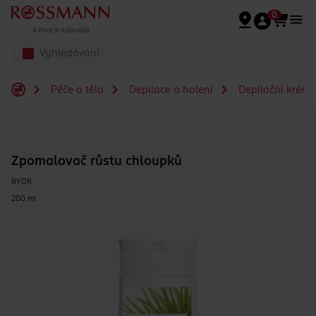
Přeskočit na hlavmní obsah
0
Péče o tělo
Depilace a holení
Depilační krémy
Zpomalovač růstu chloupků
RYOR
200 ml