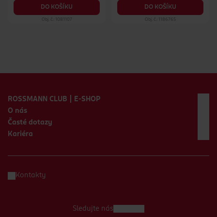
DO KOŠÍKU
DO KOŠÍKU
Obj. č.: 1081107
Obj. č.: 1186765
Zápatí webu
ROSSMANN CLUB | E-SHOP
O nás
Časté dotazy
Kariéra
Kontakty
Sledujte nás