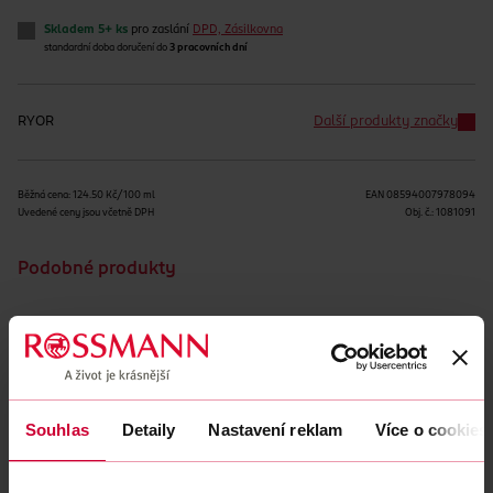
Skladem 5+ ks
pro zaslání
DPD, Zásilkovna
standardní doba doručení do
3 pracovních dní
RYOR
Další produkty značky
Běžná cena: 124.50 Kč/100 ml
EAN
08594007978094
Uvedené ceny jsou včetně DPH
Obj. č.:
1081091
Podobné produkty
Obsah se nám momentálně nedaří načíst, zkuste to prosím
znovu.
Souhlas
Detaily
Nastavení reklam
Více o cookies
Načíst znovu