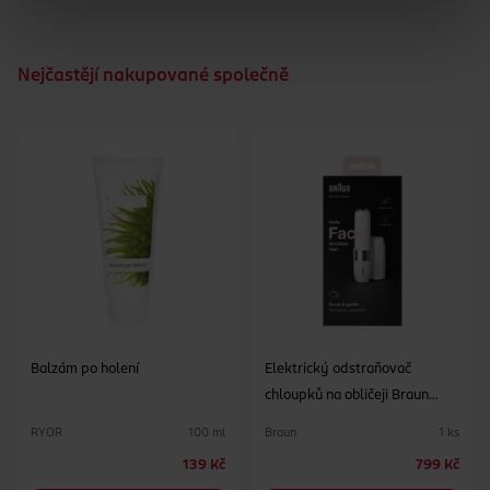
Nejčastějí nakupované společně
Balzám po holení
Elektrický odstraňovač
chloupků na obličeji Braun
Face Mini Hair Remover
RYOR
Braun
100 ml
1 ks
FS1000
139 Kč
799 Kč