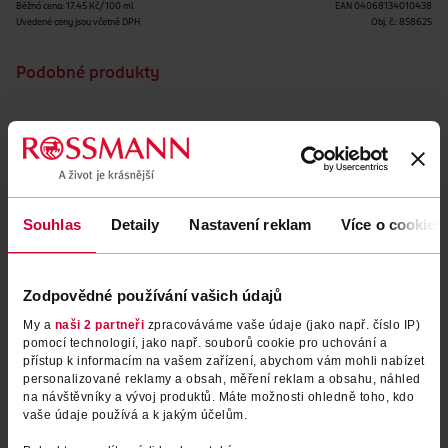
Běžná cena: 17.45 Kč/100 ml
EAN
04068134010438
Uvedené ceny jsou včetně DPH
Obj. č.:
858625
Podobné produkty
Souhlas
Detaily
Nastavení reklam
Více o cookies
Zodpovědné používání vašich údajů
My a
naši 2 partneři
zpracováváme vaše údaje (jako např. číslo IP)
Hydratační sprej po opalování
Chladivá pěna po opalování s
pomocí technologií, jako např. souborů cookie pro uchování a
přístup k informacím na vašem zařízení, abychom vám mohli nabízet
s Aloe Vera
Aloe Vera 9 %
personalizované reklamy a obsah, měření reklam a obsahu, náhled
NIVEA
Panthenol
200 ml
200 ml
na návštěvníky a vývoj produktů. Máte možnosti ohledně toho, kdo
vaše údaje používá a k jakým účelům.
379 Kč
199 Kč
199 Kč
139 Kč