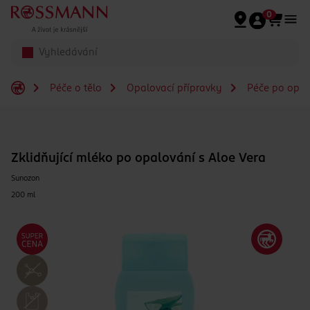
Přeskočit na hlavmní obsah
0
Péče o tělo
Opalovací přípravky
Péče po opal
Zklidňující mléko po opalování s Aloe Vera
Sunozon
200 ml