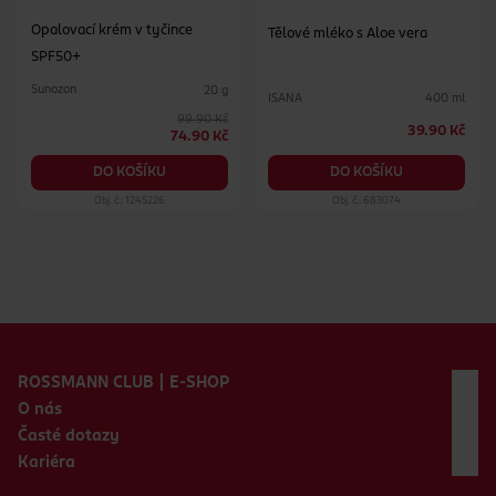
Opalovací krém v tyčince
Tělové mléko s Aloe vera
SPF50+
Sunozon
20 g
ISANA
400 ml
99.90 Kč
39.90 Kč
74.90 Kč
DO KOŠÍKU
DO KOŠÍKU
Obj. č.: 1245226
Obj. č.: 683074
Zápatí webu
ROSSMANN CLUB | E-SHOP
O nás
Časté dotazy
Kariéra