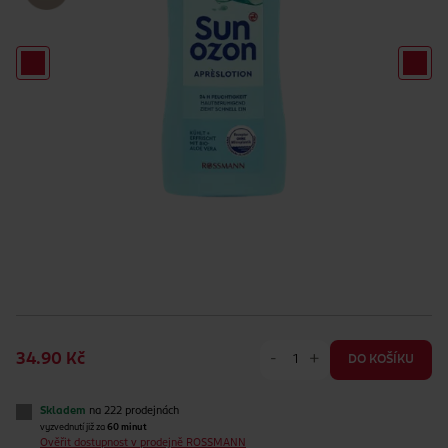
-
+
34.90 Kč
DO KOŠÍKU
Skladem
na 222 prodejnách
vyzvednutí již za
60 minut
Ověřit dostupnost v prodejně ROSSMANN