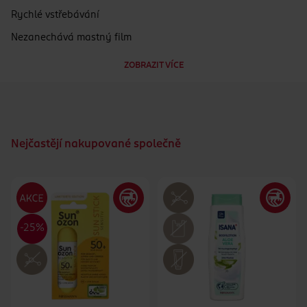
Rychlé vstřebávání
Nezanechává mastný film
Podporuje dlouhotrvající opálení
ZOBRAZIT VÍCE
Dermatologicky testováno pro snášenlivost s pokožkou
Ekologická lahvička z 50 % z recyklovaného materiálu
Veganský produkt, šetrný k pokožce i přírodě
Nejčastějí nakupované společně
Složení bez mikroplastů