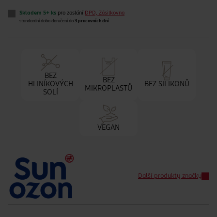
Skladem 5+ ks
pro zaslání
DPD, Zásilkovna
standardní doba doručení do
3 pracovních dní
BEZ
BEZ
HLINÍKOVÝCH
BEZ SILIKONŮ
MIKROPLASTŮ
SOLÍ
VEGAN
Další produkty značky