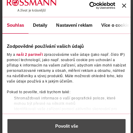
Souhlas
Detaily
Nastavení reklam
Více o cookies
Obsah se nám momentálně nedaří načíst, zkuste to prosím
znovu.
Načíst znovu
Zodpovědné používání vašich údajů
My a
naši 2 partneři
zpracováváme vaše údaje (jako např. číslo IP)
pomocí technologií, jako např. souborů cookie pro uchování a
přístup k informacím na vašem zařízení, abychom vám mohli nabízet
personalizované reklamy a obsah, měření reklam a obsahu, náhled
na návštěvníky a vývoj produktů. Máte možnosti ohledně toho, kdo
vaše údaje používá a k jakým účelům.
Pokud to povolíte, rádi bychom také:
Shromažďovali informace o vaší geografické poloze, které
mohou být přesné na několik metrů
Identifikovali vaše zařízení pomocí aktivního skenování pro
konkrétní charakteristiky (otisk prstu)
Zjistěte více o tom, jak zpracováváme vaše osobní údaje, a nastavte
Povolit vše
si předvolby v
části s podrobnostmi
. Svůj souhlas můžete kdykoliv
změnit nebo odvolat v části Prohlášení o souborech cookie.