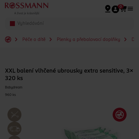
Přeskočit na hlavmní obsah
0
Péče o dítě
Plenky a přebalovací doplňky
Dět
XXL balení vlhčené ubrousky extra sensitive, 3×
320 ks
Babydream
960 ks