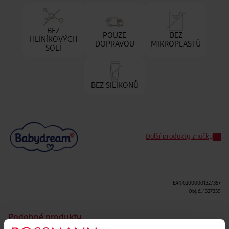
BEZ
POUZE
BEZ
HLINÍKOVÝCH
DOPRAVOU
MIKROPLASTŮ
SOLÍ
BEZ SILIKONŮ
Další produkty značky
EAN
02000001327357
Obj. č.:
1327359
Podobné produkty