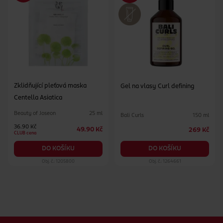
Zklidňující pleťová maska
Gel na vlasy Curl defining
Centella Asiatica
Beauty of Joseon
25 ml
Bali Curls
150 ml
36.90 Kč
49.90 Kč
269 Kč
CLUB cena
DO KOŠÍKU
DO KOŠÍKU
Obj. č.: 1205800
Obj. č.: 1264661