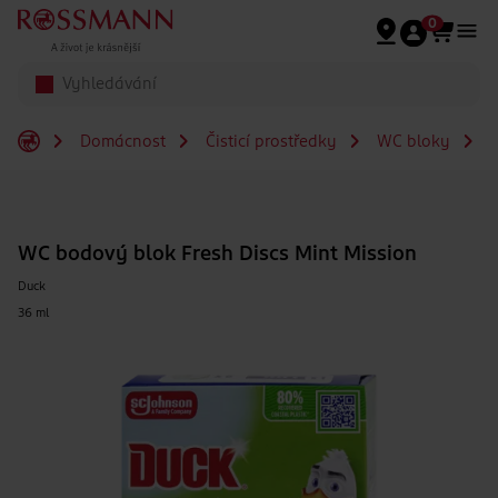
Přeskočit na hlavmní obsah
0
Domácnost
Čisticí prostředky
WC bloky
W
WC bodový blok Fresh Discs Mint Mission
Duck
36 ml