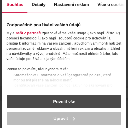
Souhlas
Detaily
Nastavení reklam
Více o cookies
WC bodový blok Fresh Discs
WC bodový blok Fresh Discs 2
Zodpovědné používání vašich údajů
Limetka
ks Hibiscus Hyperspace
My a
naši 2 partneři
zpracováváme vaše údaje (jako např. číslo IP)
Duck
Duck
36 ml
72 ml
pomocí technologií, jako např. souborů cookie pro uchování a
69.90 Kč
99.90 Kč
přístup k informacím na vašem zařízení, abychom vám mohli nabízet
personalizované reklamy a obsah, měření reklam a obsahu, náhled
DO KOŠÍKU
DO KOŠÍKU
na návštěvníky a vývoj produktů. Máte možnosti ohledně toho, kdo
Obj. č.: 868822
Obj. č.: 1394979
vaše údaje používá a k jakým účelům.
Pokud to povolíte, rádi bychom také:
Shromažďovali informace o vaší geografické poloze, které
mohou být přesné na několik metrů
Identifikovali vaše zařízení pomocí aktivního skenování pro
konkrétní charakteristiky (otisk prstu)
POPIS
POUŽITÍ
SLOŽENÍ
SKLADOVÁNÍ
UPOZORNĚNÍ
Zjistěte více o tom, jak zpracováváme vaše osobní údaje, a nastavte
Povolit vše
si předvolby v
části s podrobnostmi
. Svůj souhlas můžete kdykoliv
změnit nebo odvolat v části Prohlášení o souborech cookie.
Získejte svěžest a čistotu s každým spláchnutím! Duck Fresh
Discs Mint Mission přináší inovativní způsob udržování vaší
K provozu stránek, personalizaci obsahu a reklam, funkcí sociálních
toalety hygienicky čisté bez nutnosti použití závěsných
Upravit
médií, analýze návštěvnosti, které mohou nést osobní údaje.
bloků. Jednoduchá aplikace gelových disků zajistí
Více najdete v
prohlášení o ochraně osobních údajů.
dlouhotrvající ochranu proti nečistotám a osvěžující vůni