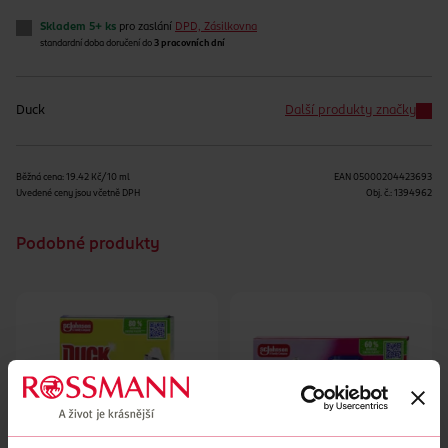
Skladem 5+ ks
pro zaslání
DPD, Zásilkovna
standardní doba doručení do
3 pracovních dní
Duck
Další produkty značky
Běžná cena: 19.42 Kč/10 ml
EAN
05000204423693
Uvedené ceny jsou včetně DPH
Obj. č.:
1394962
Podobné produkty