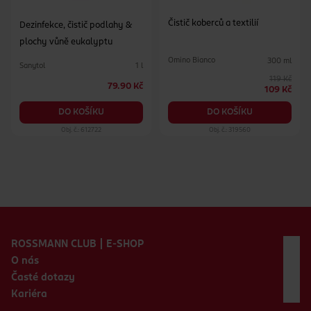
Čistič koberců a textilií
Dezinfekce, čistič podlahy &
plochy vůně eukalyptu
Omino Bianco
300 ml
Sanytol
1 l
119 Kč
79.90 Kč
109 Kč
DO KOŠÍKU
DO KOŠÍKU
Obj. č.: 612722
Obj. č.: 319560
Zápatí webu
ROSSMANN CLUB | E-SHOP
O nás
Časté dotazy
Kariéra