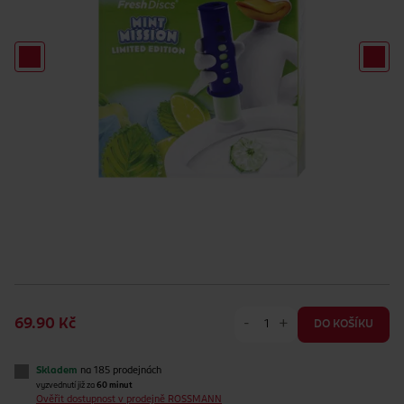
-
+
69.90 Kč
DO KOŠÍKU
Skladem
na 185 prodejnách
vyzvednutí již za
60 minut
Ověřit dostupnost v prodejně ROSSMANN