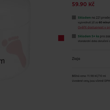
59.90 Kč
Skladem
na 221 prode
vyzvednutí již za
60 minu
Ověřit dostupnost v 
Skladem 5+ ks
pro zas
standardní doba doručení
Ziaja
Běžná cena: 11.98 Kč/10 ml
Uvedené ceny jsou včetně DP