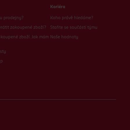
Kariéra
bu prodejny?
Koho právě hledáme?
rátit zakoupené zboží?
Staňte se součástí týmu
zakoupené zboží. Jak mám
Naše hodnoty
sty
up