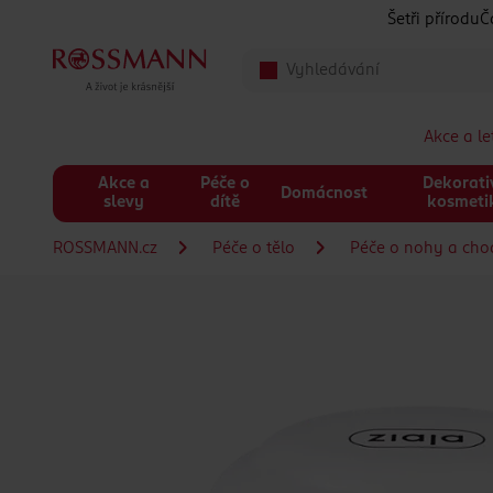
Přeskočit na hlavmní obsah
Šetři přírodu
Č
Akce a l
Akce a
Péče o
Dekorati
Domácnost
slevy
dítě
kosmeti
ROSSMANN.cz
Péče o tělo
Péče o nohy a cho