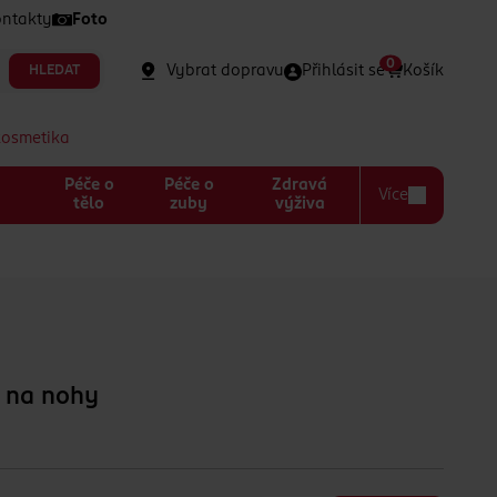
ntakty
Foto
0
Vybrat dopravu
Přihlásit se
Košík
HLEDAT
kosmetika
Péče o
Péče o
Zdravá
Více
a
tělo
zuby
výživa
m na nohy