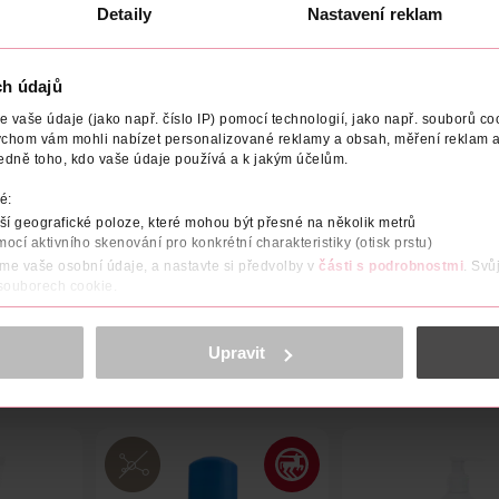
8
Obj. č.: 1186376
Obj. č.: 923071
Detaily
Nastavení reklam
ch údajů
vaše údaje (jako např. číslo IP) pomocí technologií, jako např. souborů coo
ychom vám mohli nabízet personalizované reklamy a obsah, měření reklam a
NÁZEV VÝROBCE/DODAVATELE
ADRESA VÝROBCE/DODAVA
edně toho, kdo vaše údaje používá a k jakým účelům.
é:
s olivovým a slunečnicovým olejem zabraňuje praskání a nadměrn
í geografické poloze, které mohou být přesné na několik metrů
mocí aktivního skenování pro konkrétní charakteristiky (otisk prstu)
áme vaše osobní údaje, a nastavte si předvolby v
části s podrobnostmi
. Svů
 souborech cookie.
obsahu a reklam, funkcí sociálních médií, analýze návštěvnosti, které mohou
ně osobních údajů.
Upravit
cookies
<