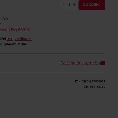
-
+
DO KOŠÍKU
jnách
t
prodejně ROSSMANN
lání
DPD, Zásilkovna
 do
3 pracovních dní
Další produkty značky
EAN
05901887001959
H
Obj. č.:
1186369