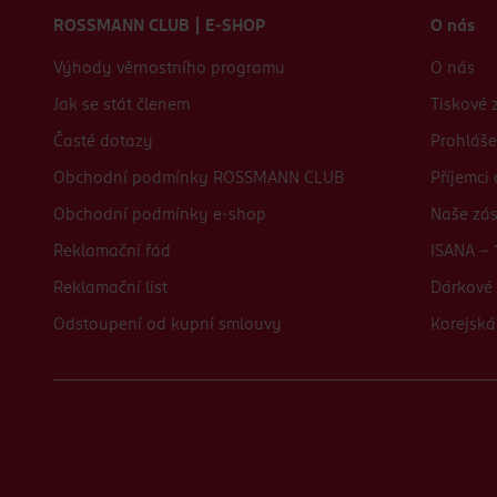
ROSSMANN CLUB | E-SHOP
O nás
Výhody věrnostního programu
O nás
Jak se stát členem
Tiskové 
Časté dotazy
Prohláše
Obchodní podmínky ROSSMANN CLUB
Příjemci
Obchodní podmínky e-shop
Naše zá
Reklamační řád
ISANA - 
Reklamační list
Dárkové 
Odstoupení od kupní smlouvy
Korejská