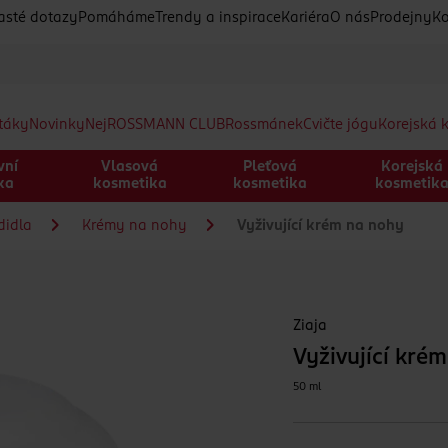
asté dotazy
Pomáháme
Trendy a inspirace
Kariéra
O nás
Prodejny
Ko
etáky
Novinky
Nej
ROSSMANN CLUB
Rossmánek
Cvičte jógu
Korejská 
vní
Vlasová
Pleťová
Korejská
ka
kosmetika
kosmetika
kosmetik
didla
Krémy na nohy
Vyživující krém na nohy
Ziaja
Vyživující kré
50 ml