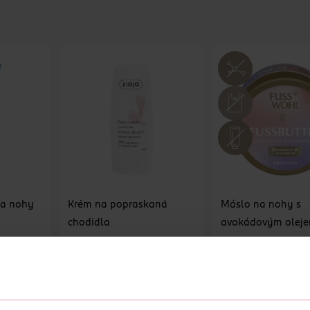
na nohy
Krém na popraskaná
Máslo na nohy s
chodidla
avokádovým olej
Ziaja
Fusswohl
100 ml
60 ml
59.90 Kč
79.90 Kč
U
DO KOŠÍKU
DO KOŠÍKU