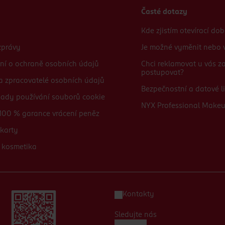
Časté dotazy
Kde zjistím otevírací do
zprávy
Je možné vyměnit nebo v
ní o ochraně osobních údajů
Chci reklamovat u vás 
postupovat?
 a zpracovatelé osobních údajů
Bezpečnostní a datové li
sady používání souborů cookie
NYX Professional Make
100 % garance vrácení peněz
karty
 kosmetika
Kontakty
Sledujte nás