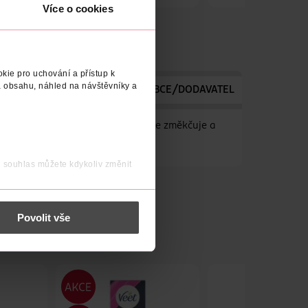
Obj. č.: 1291537
Obj. č.: 641890
Více o cookies
kie pro uchování a přístup k
 obsahu, náhled na návštěvníky a
TELE
VYROBENO V
VÝROBCE/DODAVATEL
ému rohovatění pokožky. Dokonale změkčuje a
j souhlas můžete kdykoliv změnit
 nést osobní údaje.
Povolit vše