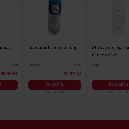
anový
Deodorant sprej na nohy
Olivový olej Vyživu
tělové mléko
Fusswohl
Ziaja
100 ml
50 ml
69.90 Kč
32.90 Kč
U
DO KOŠÍKU
DO KOŠÍKU
3
Obj. č.: 809801
Obj. č.: 1187908