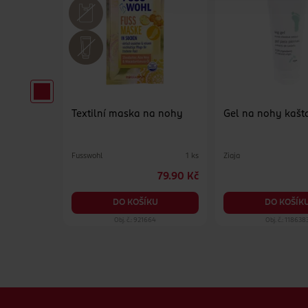
Textilní maska na nohy
Gel na nohy kašt
Fusswohl
Ziaja
100 ml
1 ks
259 Kč
79.90 Kč
KU
DO KOŠÍKU
DO KOŠÍK
31
Obj. č.: 921664
Obj. č.: 118638
Zápatí webu