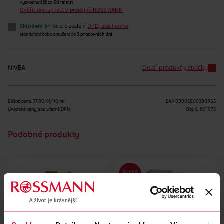
vyzvednutí již za
60 minut
Ověřit dostupnost v prodejně ROSSMANN
Skladem 5+ ks
pro zaslání
DPD, Zásilkovna
standardní doba doručení do
3 pracovních dní
NIVEA
Další produkty značky
Běžná cena: 37.80 Kč/10 ml
EAN
09005800396965
Uvedené ceny jsou včetně DPH
Obj. č.:
801973
Podobné produkty