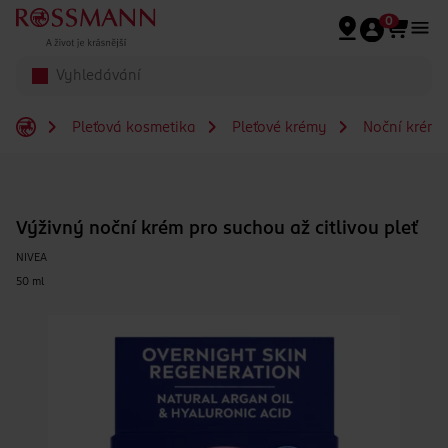
Přeskočit na hlavmní obsah
0
Pleťová kosmetika
Pleťové krémy
Noční krémy
Výživný noční krém pro suchou až citlivou pleť
NIVEA
50 ml