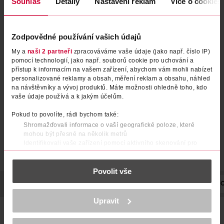
Souhlas
Detaily
Nastavení reklam
Více o cookies
Zodpovědné používání vašich údajů
Noční krém kolagen+
Obnovující noční krém Bright
My a
naši 2 partneři
zpracováváme vaše údaje (jako např. číslo IP)
Me Up
pomocí technologií, jako např. souborů cookie pro uchování a
přístup k informacím na vašem zařízení, abychom vám mohli nabízet
RYOR
Dermacol
50 ml
50 ml
personalizované reklamy a obsah, měření reklam a obsahu, náhled
na návštěvníky a vývoj produktů. Máte možnosti ohledně toho, kdo
249 Kč
279 Kč
vaše údaje používá a k jakým účelům.
DO KOŠÍKU
DO KOŠÍKU
Pokud to povolíte, rádi bychom také:
Obj. č.: 1341737
Obj. č.: 1384444
Shromažďovali informace o vaší geografické poloze, které
mohou být přesné na několik metrů
Identifikovali vaše zařízení pomocí aktivního skenování pro
konkrétní charakteristiky (otisk prstu)
Zjistěte více o tom, jak zpracováváme vaše osobní údaje, a nastavte
Povolit vše
si předvolby v
části s podrobnostmi
. Svůj souhlas můžete kdykoliv
změnit nebo odvolat v části Prohlášení o souborech cookie.
POPIS
POUŽITÍ
SLOŽENÍ
OBJEM
NÁZEV VÝROBCE/DO
K provozu stránek, personalizaci obsahu a reklam, funkcí sociálních
Upravit
médií, analýze návštěvnosti, které mohou nést osobní údaje.
Složení obohacené o přírodní arganový olej: Pomáhá
Více najdete v
prohlášení o ochraně osobních údajů.
vyživovat pleť a zanechá ji jemnou, hladkou a extra pružnou.