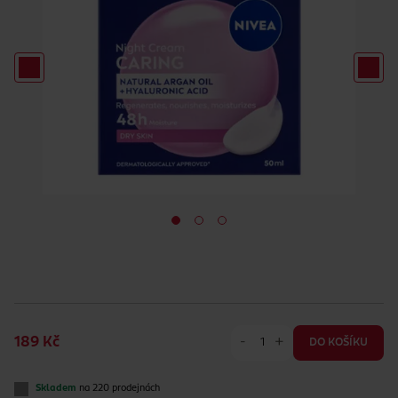
-
+
189 Kč
DO KOŠÍKU
Skladem
na 220 prodejnách