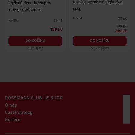
BB Day Cream 5in1 light skin
Výživný denní krém pro
tone
suchou pleť SPF 30
NIVEA
50 ml
NIVEA
50 ml
199 Kč
189 Kč
189 Kč
DO KOŠÍKU
DO KOŠÍKU
Obj. č.: 13536
Obj. č.: 250023
Zápatí webu
ROSSMANN CLUB | E-SHOP
O nás
Časté dotazy
Kariéra