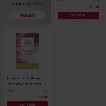
AVON
75 ml
499 Kč
DO KOŠÍKU
Obj. č.: 1274530
Today Tomorrow Always
Everlasting parfémovaná
voda pro ženy
AVON
50 ml
529 Kč
DO KOŠÍKU