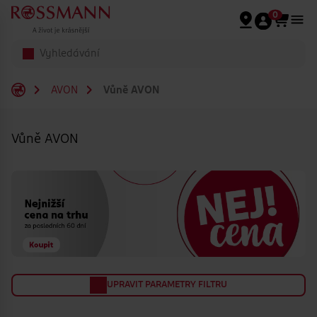
Přeskočit na hlavmní obsah
0
AVON
Vůně AVON
Vůně AVON
UPRAVIT PARAMETRY FILTRU