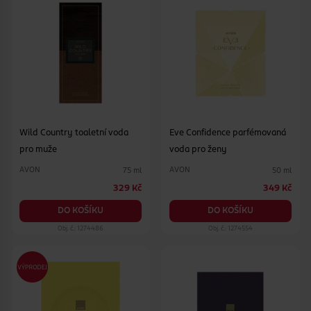
Wild Country toaletní voda
Eve Confidence parfémovaná
pro muže
voda pro ženy
AVON
AVON
75 ml
50 ml
329 Kč
349 Kč
DO KOŠÍKU
DO KOŠÍKU
Obj. č.: 1274486
Obj. č.: 1274554