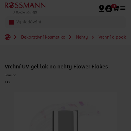
Přeskočit na hlavmní obsah
0
Dekorativní kosmetika
Nehty
Vrchní a podkla
Vrchní UV gel lak na nehty Flower Flakes
Semilac
1 ks