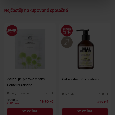
Nejčastějí nakupované společně
Zklidňující pleťová maska
Gel na vlasy Curl defining
Centella Asiatica
Beauty of Joseon
25 ml
Bali Curls
150 ml
36.90 Kč
49.90 Kč
269 Kč
CLUB cena
DO KOŠÍKU
DO KOŠÍKU