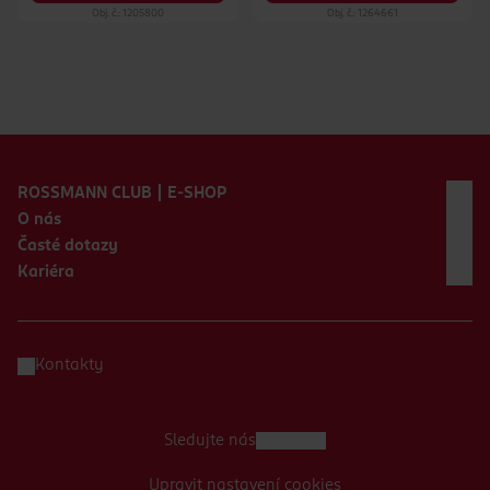
Obj. č.: 1205800
Obj. č.: 1264661
Zápatí webu
ROSSMANN CLUB | E-SHOP
O nás
Časté dotazy
Kariéra
Kontakty
Sledujte nás
Upravit nastavení cookies