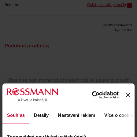
Semilac
Další produkty značky
EAN
05902751473209
Obj. č.:
1213133
Podobné produkty
Obsah se nám momentálně nedaří načíst, zkuste to prosím
znovu.
Načíst znovu
Souhlas
Detaily
Nastavení reklam
Více o cookies
Zodpovědné používání vašich údajů