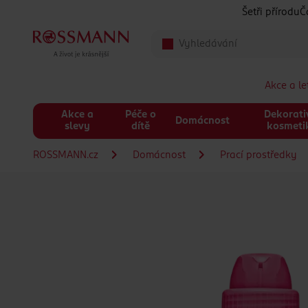
Přeskočit na hlavmní obsah
Šetři přírodu
Č
Akce a l
Akce a
Péče o
Dekorati
Domácnost
slevy
dítě
kosmeti
ROSSMANN.cz
Domácnost
Prací prostředky