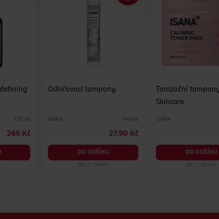
 defining
Odličovací tampony
Tonizační tampon
Skincare
ISANA
ISANA
150 ml
140 ks
269 Kč
27.90 Kč
U
DO KOŠÍKU
DO KOŠÍKU
1
Obj. č.: 796149
Obj. č.: 1361414