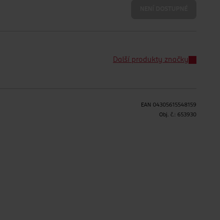
NENÍ DOSTUPNÉ
Další produkty značky
EAN
04305615548159
Obj. č.:
653930