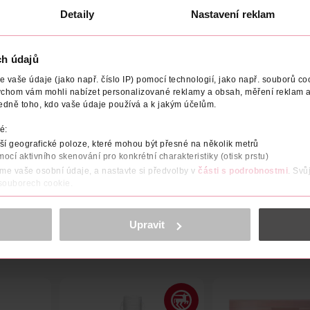
Detaily
Nastavení reklam
ch údajů
NÍ
HMOTNOST
VYROBENO V
VÝROBCE/DODAVATEL
vaše údaje (jako např. číslo IP) pomocí technologií, jako např. souborů coo
ychom vám mohli nabízet personalizované reklamy a obsah, měření reklam a
edně toho, kdo vaše údaje používá a k jakým účelům.
erličky, které se přidávají do bubnu pračky před praním a výsledk
é:
í geografické poloze, které mohou být přesné na několik metrů
čnou svěžest. Hýčkejte smysly po dlouhé týdny osvěžující ovocno
mocí aktivního skenování pro konkrétní charakteristiky (otisk prstu)
rtovní a funkční oděvy.
áme vaše osobní údaje, a nastavte si předvolby v
části s podrobnostmi
. Svů
 souborech cookie.
obsahu a reklam, funkcí sociálních médií, analýze návštěvnosti, které mohou
ně osobních údajů.
Upravit
cookies
<