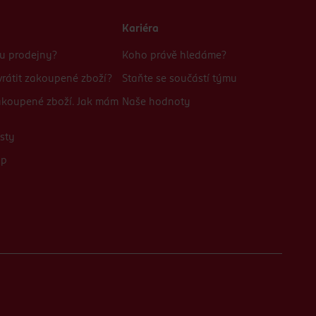
Kariéra
bu prodejny?
Koho právě hledáme?
rátit zakoupené zboží?
Staňte se součástí týmu
zakoupené zboží. Jak mám
Naše hodnoty
sty
up