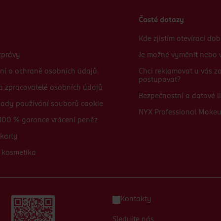
Časté dotazy
Kde zjistím otevírací do
zprávy
Je možné vyměnit nebo v
ní o ochraně osobních údajů
Chci reklamovat u vás 
postupovat?
 a zpracovatelé osobních údajů
Bezpečnostní a datové li
sady používání souborů cookie
NYX Professional Make
100 % garance vrácení peněz
karty
 kosmetika
Kontakty
Sledujte nás