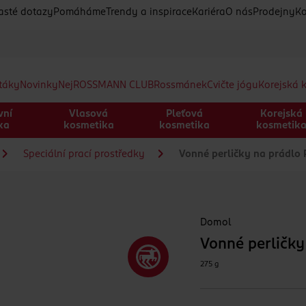
asté dotazy
Pomáháme
Trendy a inspirace
Kariéra
O nás
Prodejny
Ko
etáky
Novinky
Nej
ROSSMANN CLUB
Rossmánek
Cvičte jógu
Korejská 
vní
Vlasová
Pleťová
Korejská
ka
kosmetika
kosmetika
kosmetik
Speciální prací prostředky
Vonné perličky na prádlo 
Domol
Vonné perličky
275 g