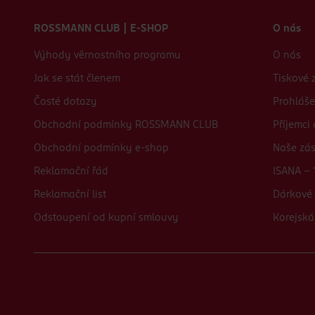
Zápatí webu
ROSSMANN CLUB | E-SHOP
O nás
Výhody věrnostního programu
O nás
Jak se stát členem
Tiskové 
Časté dotazy
Prohláše
Obchodní podmínky ROSSMANN CLUB
Příjemci
Obchodní podmínky e-shop
Naše zá
Reklamační řád
ISANA - 
Reklamační list
Dárkové 
Odstoupení od kupní smlouvy
Korejská