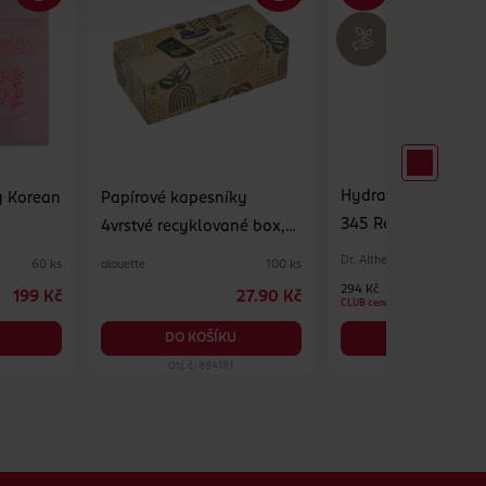
Hydratační pleťov
y Korean
Papírové kapesníky
345 Relief Cream M
4vrstvé recyklované box,
různé druhy
Dr. Althea
alouette
60 ks
100 ks
294 Kč
199 Kč
27.90 Kč
CLUB cena
DO KOŠÍKU
DO KOŠÍKU
Obj. č.: 884181
Obj. č.: 1390575