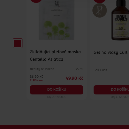
Zklidňující pleťová maska
erzální
Gel na vlasy Curl
Centella Asiatica
Beauty of Joseon
25 ml
Bali Curls
500 ml
36.90 Kč
49.90 Kč
84.90 Kč
CLUB cena
KU
DO KOŠÍK
DO KOŠÍKU
19
Obj. č.: 1205800
Obj. č.: 126466