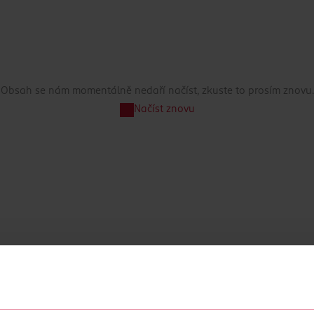
Obsah se nám momentálně nedaří načíst, zkuste to prosím znovu.
Načíst znovu