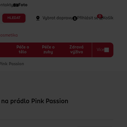
ntakty
Foto
0
Vybrat dopravu
Přihlásit se
Košík
HLEDAT
kosmetika
Péče o
Péče o
Zdravá
Více
a
tělo
zuby
výživa
Pink Passion
 na prádlo Pink Passion