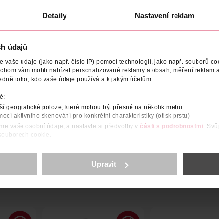
U
DO KOŠÍKU
DO KOŠÍKU
Detaily
Nastavení reklam
9
Obj. č.: 1040708
Obj. č.: 1195040
ch údajů
vaše údaje (jako např. číslo IP) pomocí technologií, jako např. souborů coo
ychom vám mohli nabízet personalizované reklamy a obsah, měření reklam a
edně toho, kdo vaše údaje používá a k jakým účelům.
NÍ
POČET
VÝROBCE/DODAVATEL
é:
í geografické poloze, které mohou být přesné na několik metrů
 pokojů pro krásnou atmosféru.
mocí aktivního skenování pro konkrétní charakteristiky (otisk prstu)
áme vaše osobní údaje, a nastavte si předvolby v
části s podrobnostmi
. Svů
 souborech cookie.
obsahu a reklam, funkcí sociálních médií, analýze návštěvnosti, které mohou
ně osobních údajů.
Upravit
cookies
<