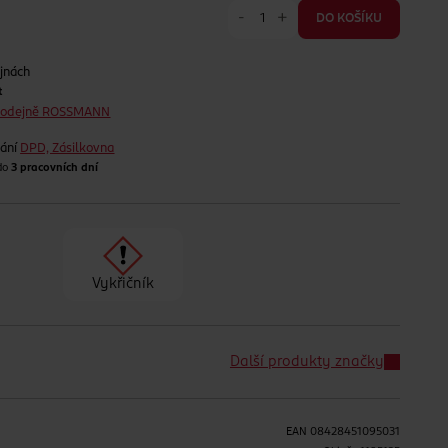
-
+
DO KOŠÍKU
jnách
t
prodejně ROSSMANN
lání
DPD, Zásilkovna
 do
3 pracovních dní
Vykřičník
Další produkty značky
EAN
08428451095031