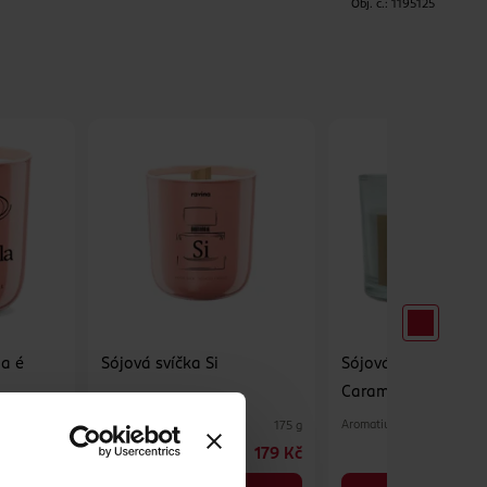
H
Obj. č.:
1195125
ia é
Sójová svíčka Si
Sójová svíčka Salte
Caramel
Ravina
Aromatium
175 g
175 g
179 Kč
179 Kč