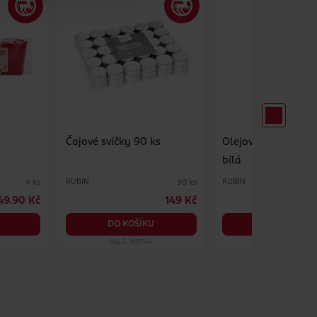
Čajové svíčky 90 ks
Olejová hřbitovní s
bílá
RUBIN
RUBIN
4 ks
90 ks
49.90 Kč
149 Kč
2
DO KOŠÍKU
DO KOŠÍKU
Obj. č.: 319744
Obj. č.: 1023282