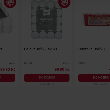
ks
Čajové svíčky 40 ks
Hřbitovní svíčky
RUBIN
RUBIN
24 ks
40 ks
89.90 Kč
99.90 Kč
U
DO KOŠÍKU
DO KOŠÍKU
6
Obj. č.: 319713
Obj. č.: 322812