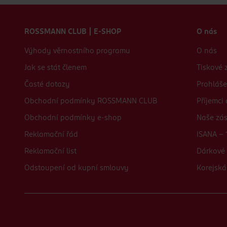
Zápatí webu
ROSSMANN CLUB | E-SHOP
O nás
Výhody věrnostního programu
O nás
Jak se stát členem
Tiskové 
Časté dotazy
Prohláše
Obchodní podmínky ROSSMANN CLUB
Příjemci
Obchodní podmínky e-shop
Naše zá
Reklamační řád
ISANA - 
Reklamační list
Dárkové 
Odstoupení od kupní smlouvy
Korejská