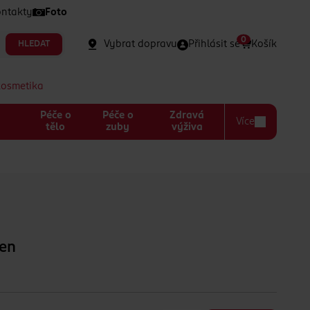
ntakty
Foto
0
Vybrat dopravu
Přihlásit se
Košík
HLEDAT
kosmetika
Péče o
Péče o
Zdravá
Více
a
tělo
zuby
výživa
Zen