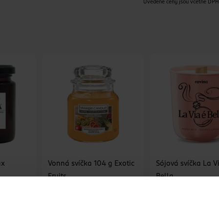
Uvedené ceny jsou včetně DP
ax
Vonná svíčka 104 g Exotic
Sójová svíčka La V
Fruits
Bella
Yankee Candle
Ravina
1 ks
1 ks
99.90 Kč
179 Kč