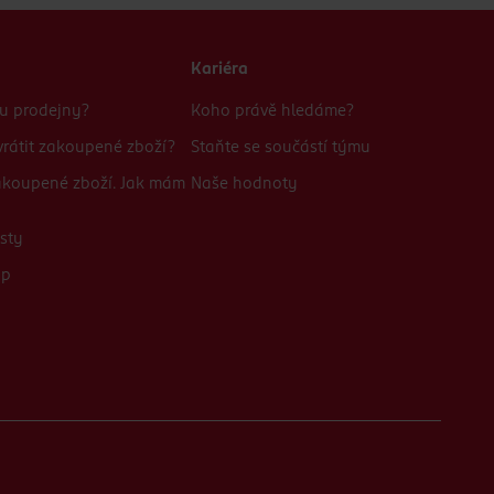
Kariéra
bu prodejny?
Koho právě hledáme?
rátit zakoupené zboží?
Staňte se součástí týmu
zakoupené zboží. Jak mám
Naše hodnoty
sty
up