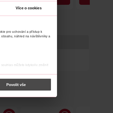
DO KOŠÍKU
DO KOŠÍKU
Více o cookies
Obj. č.: 1195071
Obj. č.: 1348644
kie pro uchování a přístup k
 obsahu, náhled na návštěvníky a
j souhlas můžete kdykoliv změnit
 nést osobní údaje.
Povolit vše