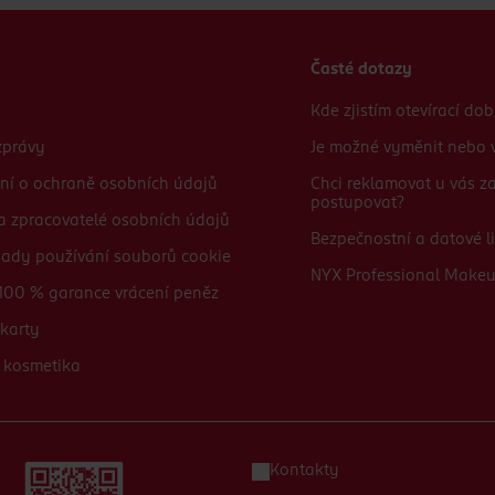
Časté dotazy
Kde zjistím otevírací do
zprávy
Je možné vyměnit nebo v
ní o ochraně osobních údajů
Chci reklamovat u vás 
postupovat?
 a zpracovatelé osobních údajů
Bezpečnostní a datové li
sady používání souborů cookie
NYX Professional Make
100 % garance vrácení peněz
karty
 kosmetika
Kontakty