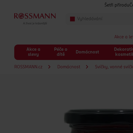
Přeskočit na hlavmní obsah
Šetři přírodu
Č
Akce a l
Akce a
Péče o
Dekorati
Domácnost
slevy
dítě
kosmeti
ROSSMANN.cz
Domácnost
Svíčky, vonné svíč