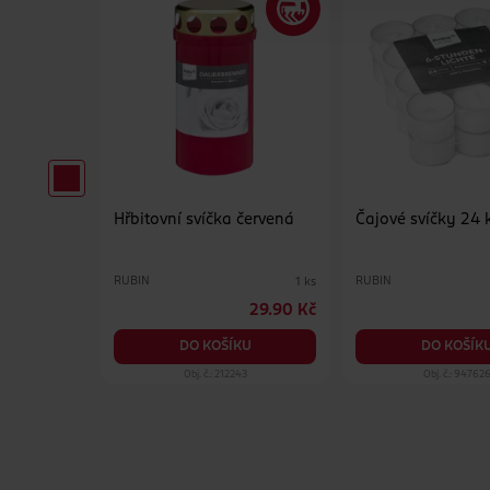
 svíčka
Hřbitovní svíčka červená
Čajové svíčky 24 
RUBIN
RUBIN
1 ks
1 ks
29.90 Kč
29.90 Kč
KU
DO KOŠÍKU
DO KOŠÍK
75
Obj. č.: 212243
Obj. č.: 94762