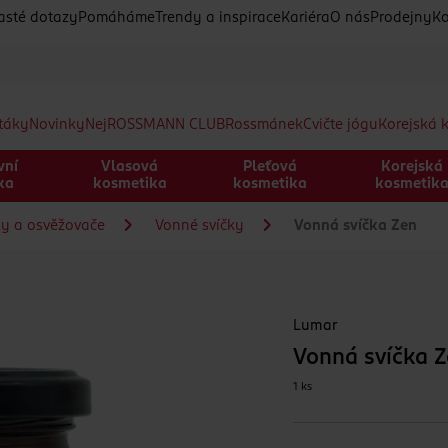
asté dotazy
Pomáháme
Trendy a inspirace
Kariéra
O nás
Prodejny
Ko
etáky
Novinky
Nej
ROSSMANN CLUB
Rossmánek
Cvičte jógu
Korejská 
vní
Vlasová
Pleťová
Korejská
ka
kosmetika
kosmetika
kosmetik
ky a osvěžovače
Vonné svíčky
Vonná svíčka Zen
Lumar
Vonná svíčka 
1 ks