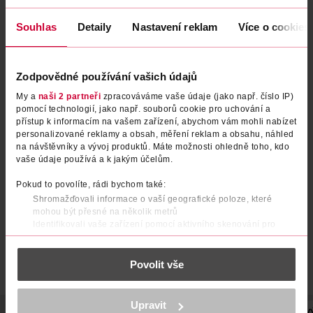
Souhlas
Detaily
Nastavení reklam
Více o cookies
Zodpovědné používání vašich údajů
My a
naši 2 partneři
zpracováváme vaše údaje (jako např. číslo IP)
pomocí technologií, jako např. souborů cookie pro uchování a
přístup k informacím na vašem zařízení, abychom vám mohli nabízet
Vonná svíčka 104 g Exotic
Sójová svíčka La Via é Bella
personalizované reklamy a obsah, měření reklam a obsahu, náhled
Fruits
na návštěvníky a vývoj produktů. Máte možnosti ohledně toho, kdo
vaše údaje používá a k jakým účelům.
Yankee Candle
Ravina
1 ks
175 g
Pokud to povolíte, rádi bychom také:
179 Kč
179 Kč
Shromažďovali informace o vaší geografické poloze, které
DO KOŠÍKU
DO KOŠÍKU
mohou být přesné na několik metrů
Identifikovali vaše zařízení pomocí aktivního skenování pro
Obj. č.: 1040708
Obj. č.: 1195040
konkrétní charakteristiky (otisk prstu)
Zjistěte více o tom, jak zpracováváme vaše osobní údaje, a nastavte
Povolit vše
si předvolby v
části s podrobnostmi
. Svůj souhlas můžete kdykoliv
změnit nebo odvolat v části Prohlášení o souborech cookie.
K provozu stránek, personalizaci obsahu a reklam, funkcí sociálních
Upravit
médií, analýze návštěvnosti, které mohou nést osobní údaje.
POPIS
POUŽITÍ
SLOŽENÍ
UPOZORNĚNÍ
POČET
V