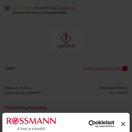
Není skladem
pro zaslání
DPD, Zásilkovna
standardní doba doručení do
3 pracovních dní
Vykřičník
Lumar
Další produkty značky
Běžná cena: 119 Kč/ks
EAN
08428451095024
Uvedené ceny jsou včetně DPH
Obj. č.:
1195101
Podobné produkty