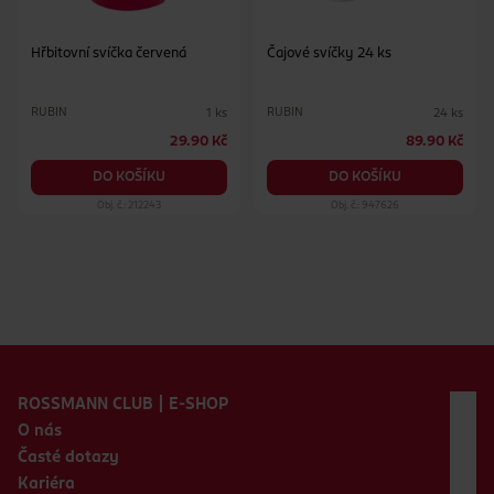
Hřbitovní svíčka červená
Čajové svíčky 24 ks
RUBIN
RUBIN
1 ks
24 ks
29.90 Kč
89.90 Kč
DO KOŠÍKU
DO KOŠÍKU
Obj. č.: 212243
Obj. č.: 947626
Zápatí webu
ROSSMANN CLUB | E-SHOP
O nás
Časté dotazy
Kariéra