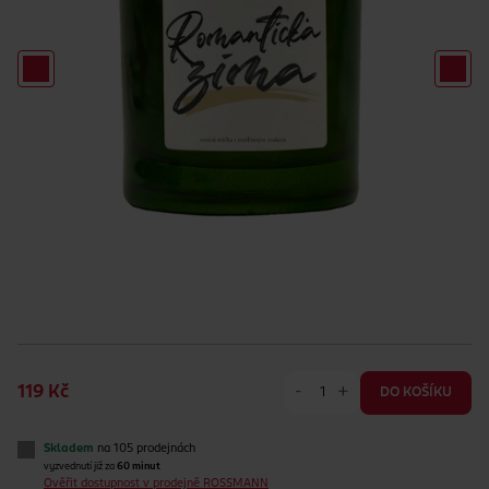
-
+
119 Kč
DO KOŠÍKU
Skladem
na 105 prodejnách
vyzvednutí již za
60 minut
Ověřit dostupnost v prodejně ROSSMANN