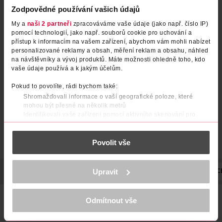
Zodpovědné používání vašich údajů
My a
naši 2 partneři
zpracováváme vaše údaje (jako např. číslo IP)
pomocí technologií, jako např. souborů cookie pro uchování a
přístup k informacím na vašem zařízení, abychom vám mohli nabízet
personalizované reklamy a obsah, měření reklam a obsahu, náhled
na návštěvníky a vývoj produktů. Máte možnosti ohledně toho, kdo
vaše údaje používá a k jakým účelům.
Pokud to povolíte, rádi bychom také:
Shromažďovali informace o vaší geografické poloze, které
mohou být přesné na několik metrů
Identifikovali vaše zařízení pomocí aktivního skenování pro
konkrétní charakteristiky (otisk prstu)
Zjistěte více o tom, jak zpracováváme vaše osobní údaje, a nastavte
Povolit vše
si předvolby v
části s podrobnostmi
. Svůj souhlas můžete kdykoliv
změnit nebo odvolat v části Prohlášení o souborech cookie.
K provozu stránek, personalizaci obsahu a reklam, funkcí sociálních
Upravit
POPIS
POUŽITÍ
UPOZORNĚNÍ
POČET
NÁZEV VÝROBC
médií, analýze návštěvnosti, které mohou nést osobní údaje.
Více najdete v
prohlášení o ochraně osobních údajů.
Nezaměnitelná vůně jablka a skořice na provonění prostorů
Odmítnout vše
Děkujeme za pochopení. >
více o cookies
<
a celého domova.