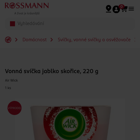
Přeskočit na hlavmní obsah
0
Domácnost
Svíčky, vonné svíčky a osvěžovače
Vonná svíčka jablko skořice, 220 g
Air Wick
1 ks