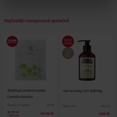
Nejčastějí nakupované společně
Zklidňující pleťová maska
Gel na vlasy Curl defining
Centella Asiatica
Beauty of Joseon
25 ml
Bali Curls
150 ml
36.90 Kč
49.90 Kč
269 Kč
CLUB cena