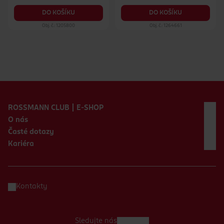
DO KOŠÍKU
DO KOŠÍKU
Obj. č.: 1205800
Obj. č.: 1264661
Zápatí webu
ROSSMANN CLUB | E-SHOP
O nás
Časté dotazy
Kariéra
Kontakty
Sledujte nás