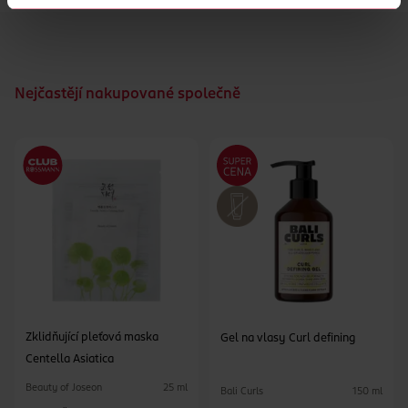
Nejčastějí nakupované společně
Zklidňující pleťová maska
Gel na vlasy Curl defining
Centella Asiatica
Beauty of Joseon
25 ml
Bali Curls
150 ml