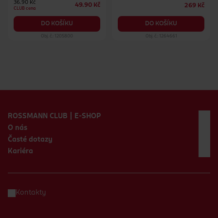
36.90 Kč
49.90 Kč
269 Kč
CLUB cena
DO KOŠÍKU
DO KOŠÍKU
Obj. č.: 1205800
Obj. č.: 1264661
Zápatí webu
ROSSMANN CLUB | E-SHOP
O nás
Časté dotazy
Kariéra
Kontakty