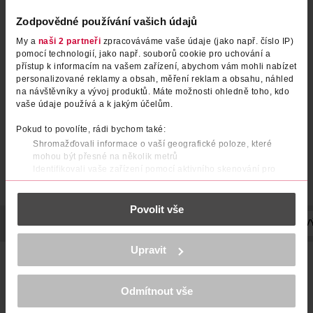
Zodpovědné používání vašich údajů
My a
naši 2 partneři
zpracováváme vaše údaje (jako např. číslo IP)
pomocí technologií, jako např. souborů cookie pro uchování a
přístup k informacím na vašem zařízení, abychom vám mohli nabízet
personalizované reklamy a obsah, měření reklam a obsahu, náhled
na návštěvníky a vývoj produktů. Máte možnosti ohledně toho, kdo
vaše údaje používá a k jakým účelům.
Pokud to povolíte, rádi bychom také:
Shromažďovali informace o vaší geografické poloze, které
mohou být přesné na několik metrů
Identifikovali vaše zařízení pomocí aktivního skenování pro
konkrétní charakteristiky (otisk prstu)
Zjistěte více o tom, jak zpracováváme vaše osobní údaje, a nastavte
Povolit vše
si předvolby v
části s podrobnostmi
. Svůj souhlas můžete kdykoliv
změnit nebo odvolat v části Prohlášení o souborech cookie.
POPIS
POUŽITÍ
SLOŽENÍ
UPOZORNĚNÍ
POČET
V
K provozu stránek, personalizaci obsahu a reklam, funkcí sociálních
Upravit
médií, analýze návštěvnosti, které mohou nést osobní údaje.
Hřejivá svíčka na provonění prostoru a pokojů pro krásnou
Více najdete v
prohlášení o ochraně osobních údajů.
zimní atmosféru.
Odmítnout vše
Děkujeme za pochopení. >
více o cookies
<
Exkluzivní vonná svíčka se dvěma knoty.