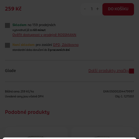
-
+
259 Kč
DO KOŠÍKU
Skladem
na 159 prodejnách
vyzvednutí již za
60 minut
Ověřit dostupnost v prodejně ROSSMANN
Není skladem
pro zaslání
DPD, Zásilkovna
standardní doba doručení do
3 pracovních dní
Glade
Další produkty značky
Běžná cena: 259 Kč/ks
EAN
05000204479997
Uvedené ceny jsou včetně DPH
Obj. č.:
1275551
Podobné produkty