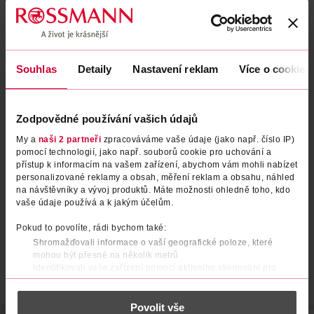
Souhlas
Detaily
Nastavení reklam
Více o cookies
Zodpovědné používání vašich údajů
Vonná svíčka 340 g Vanilla
Vonná svíčka 340 g Pink Island
My a
naši 2 partneři
zpracováváme vaše údaje (jako např. číslo IP)
Frosting
Sunset
pomocí technologií, jako např. souborů cookie pro uchování a
přístup k informacím na vašem zařízení, abychom vám mohli nabízet
Yankee Candle
Yankee Candle
1 ks
1 ks
personalizované reklamy a obsah, měření reklam a obsahu, náhled
na návštěvníky a vývoj produktů. Máte možnosti ohledně toho, kdo
379 Kč
379 Kč
vaše údaje používá a k jakým účelům.
DO KOŠÍKU
DO KOŠÍKU
Pokud to povolíte, rádi bychom také:
Obj. č.: 1028522
Obj. č.: 1026320
Shromažďovali informace o vaší geografické poloze, které
mohou být přesné na několik metrů
Identifikovali vaše zařízení pomocí aktivního skenování pro
konkrétní charakteristiky (otisk prstu)
Zjistěte více o tom, jak zpracováváme vaše osobní údaje, a nastavte
Povolit vše
si předvolby v
části s podrobnostmi
. Svůj souhlas můžete kdykoliv