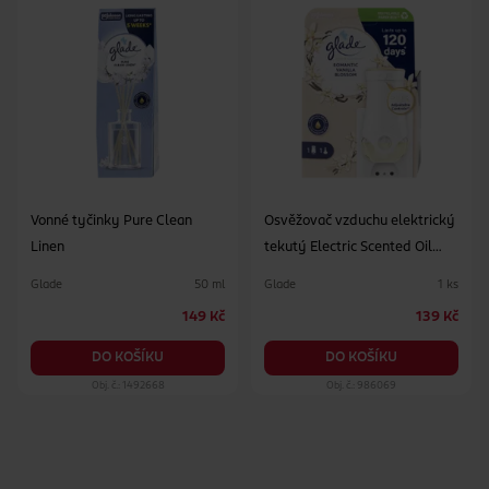
Vonné tyčinky Pure Clean
Osvěžovač vzduchu elektrický
Linen
tekutý Electric Scented Oil
Romantic Vanilla Blossom 20
Glade
Glade
50 ml
1 ks
ml
149 Kč
139 Kč
DO KOŠÍKU
DO KOŠÍKU
Obj. č.: 1492668
Obj. č.: 986069