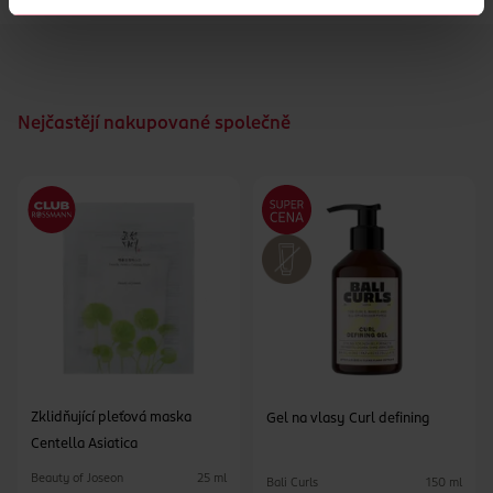
Nejčastějí nakupované společně
Zklidňující pleťová maska
Gel na vlasy Curl defining
Centella Asiatica
Beauty of Joseon
25 ml
Bali Curls
150 ml