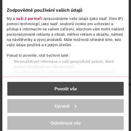
Zodpovědné používání vašich údajů
My a
naši 2 partneři
zpracováváme vaše údaje (jako např. číslo IP)
pomocí technologií, jako např. souborů cookie pro uchování a
přístup k informacím na vašem zařízení, abychom vám mohli nabízet
personalizované reklamy a obsah, měření reklam a obsahu, náhled
na návštěvníky a vývoj produktů. Máte možnosti ohledně toho, kdo
vaše údaje používá a k jakým účelům.
Pokud to povolíte, rádi bychom také:
Shromažďovali informace o vaší geografické poloze, které
mohou být přesné na několik metrů
Identifikovali vaše zařízení pomocí aktivního skenování pro
konkrétní charakteristiky (otisk prstu)
Zjistěte více o tom, jak zpracováváme vaše osobní údaje, a nastavte
POPIS
SLOŽENÍ
UPOZORNĚNÍ
POČET
VÝROBCE/DOD
Povolit vše
si předvolby v
části s podrobnostmi
. Svůj souhlas můžete kdykoliv
změnit nebo odvolat v části Prohlášení o souborech cookie.
Svíčky jsou vyráběny mistry svíčkaři a každá vyvinutá svíčka
K provozu stránek, personalizaci obsahu a reklam, funkcí sociálních
je složitým systémem na míru smíchaného vosku,
Upravit
médií, analýze návštěvnosti, které mohou nést osobní údaje.
jedinečného knotu a promyšleně vybrané vůně. Každá vůně
Více najdete v
prohlášení o ochraně osobních údajů.
Yankee Candle® Home Inspiration® je přísně testována
naším vysoce zkušeným týmem odborníků na vůně, aby
Odmítnout vše
Děkujeme za pochopení. >
více o cookies
<
bylo dosaženo silné vůně a kvalitního zážitku.