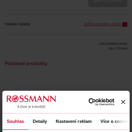
NENÍ DOSTUPNÉ
Yankee Candle
Další produkty značky
EAN
05038581120454
Obj. č.:
1191646
Podobné produkty
Obsah se nám momentálně nedaří načíst, zkuste to prosím
znovu.
Načíst znovu
Souhlas
Detaily
Nastavení reklam
Více o cookies