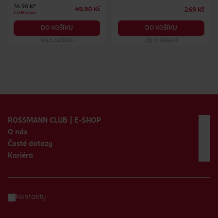
36.90 Kč
49.90 Kč
269 Kč
CLUB cena
DO KOŠÍKU
DO KOŠÍKU
Obj. č.: 1205800
Obj. č.: 1264661
Zápatí webu
ROSSMANN CLUB | E-SHOP
O nás
Časté dotazy
Kariéra
Kontakty