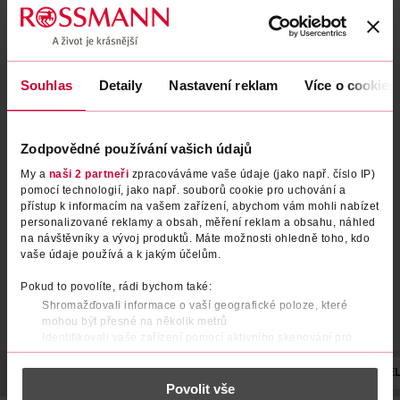
Souhlas
Detaily
Nastavení reklam
Více o cookies
Vonná svíčka 104 g Exotic
Sójová svíčka La Via é Bella
Zodpovědné používání vašich údajů
Fruits
My a
naši 2 partneři
zpracováváme vaše údaje (jako např. číslo IP)
Yankee Candle
Ravina
1 ks
175 g
pomocí technologií, jako např. souborů cookie pro uchování a
přístup k informacím na vašem zařízení, abychom vám mohli nabízet
179 Kč
179 Kč
personalizované reklamy a obsah, měření reklam a obsahu, náhled
DO KOŠÍKU
DO KOŠÍKU
na návštěvníky a vývoj produktů. Máte možnosti ohledně toho, kdo
vaše údaje používá a k jakým účelům.
Obj. č.: 1040708
Obj. č.: 1195040
Pokud to povolíte, rádi bychom také:
Shromažďovali informace o vaší geografické poloze, které
mohou být přesné na několik metrů
Identifikovali vaše zařízení pomocí aktivního skenování pro
konkrétní charakteristiky (otisk prstu)
Zjistěte více o tom, jak zpracováváme vaše osobní údaje, a nastavte
POPIS
UPOZORNĚNÍ
POČET
NÁZEV VÝROBCE/DODAVATE
Povolit vše
si předvolby v
části s podrobnostmi
. Svůj souhlas můžete kdykoliv