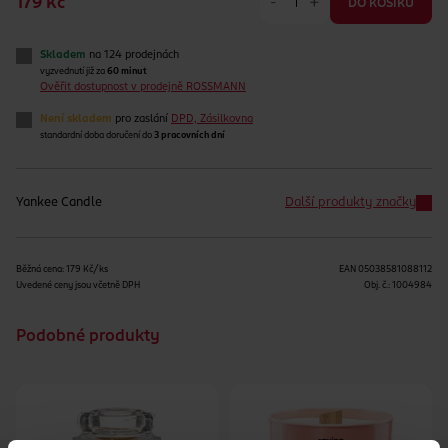
-
+
179 Kč
DO KOŠÍKU
Skladem
na 124 prodejnách
vyzvednutí již za
60 minut
Ověřit dostupnost v prodejně ROSSMANN
Není skladem
pro zaslání
DPD, Zásilkovna
standardní doba doručení do
3 pracovních dní
Yankee Candle
Další produkty značky
Běžná cena: 179 Kč/ks
EAN
05038581088112
Uvedené ceny jsou včetně DPH
Obj. č.:
1004984
Podobné produkty