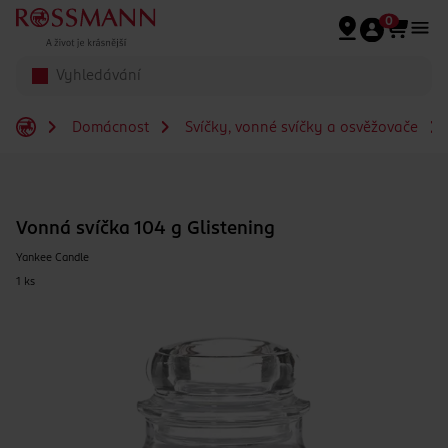
Přeskočit na hlavmní obsah
0
Domácnost
Svíčky, vonné svíčky a osvěžovače
Vonná svíčka 104 g Glistening
Yankee Candle
1 ks