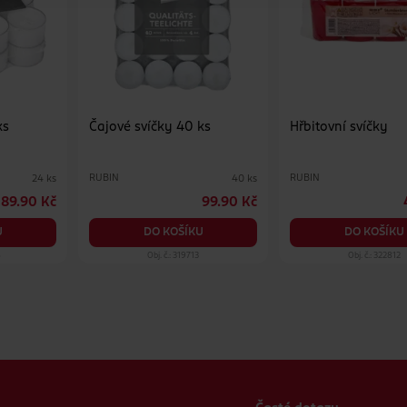
ks
Čajové svíčky 40 ks
Hřbitovní svíčky
RUBIN
RUBIN
24 ks
40 ks
89.90 Kč
99.90 Kč
U
DO KOŠÍKU
DO KOŠÍKU
6
Obj. č.: 319713
Obj. č.: 322812