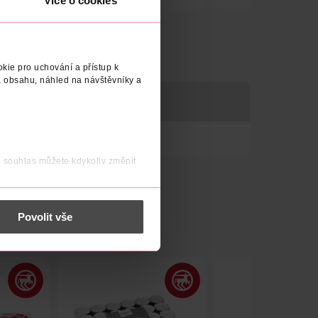
Více o cookies
Obj. č.: 1131253
Obj. č.: 669986
kie pro uchování a přístup k
 obsahu, náhled na návštěvníky a
LERGENY
j souhlas můžete kdykoliv změnit
 nést osobní údaje.
Povolit vše