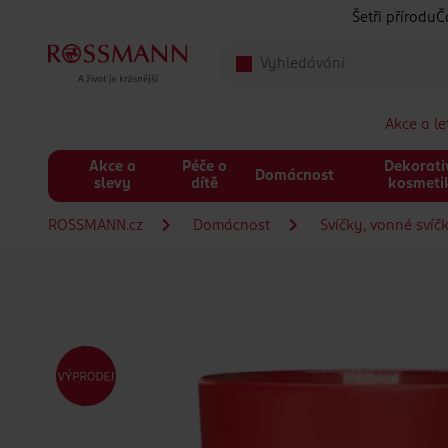
Přeskočit na hlavmní obsah
Šetři přírodu
Č
Akce a l
Akce a
Péče o
Dekorati
Domácnost
slevy
dítě
kosmeti
ROSSMANN.cz
Domácnost
Svíčky, vonné svíč