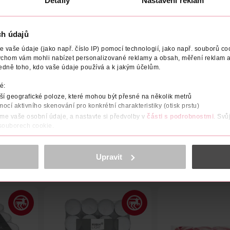
Detaily
Nastavení reklam
7
Obj. č.: 813051
Obj. č.: 669979
ch údajů
vaše údaje (jako např. číslo IP) pomocí technologií, jako např. souborů coo
ychom vám mohli nabízet personalizované reklamy a obsah, měření reklam a
edně toho, kdo vaše údaje používá a k jakým účelům.
NÍ
POČET
VYROBENO V
VÝROBCE/DODAVATEL
A
é:
í geografické poloze, které mohou být přesné na několik metrů
příjemné atmosféry v každém pokoji.
mocí aktivního skenování pro konkrétní charakteristiky (otisk prstu)
áme vaše osobní údaje, a nastavte si předvolby v
části s podrobnostmi
. Svů
 souborech cookie.
obsahu a reklam, funkcí sociálních médií, analýze návštěvnosti, které mohou
ně osobních údajů.
Upravit
cookies
<