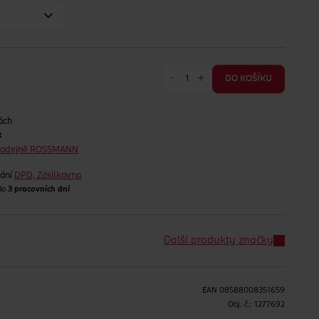
-
+
DO KOŠÍKU
ách
t
prodejně ROSSMANN
lání
DPD, Zásilkovna
 do
3 pracovních dní
Další produkty značky
EAN
08588008351659
H
Obj. č.:
1277692