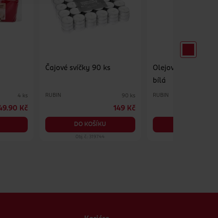
Čajové svíčky 90 ks
Olejová hřbitovní s
bílá
RUBIN
RUBIN
4 ks
90 ks
49.90 Kč
149 Kč
2
DO KOŠÍKU
DO KOŠÍKU
Obj. č.: 319744
Obj. č.: 1023282