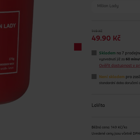
Milion Lady
149 Kč
49.90 Kč
Skladem
na 7 prodejn
vyzvednutí již za
60 minu
Ověřit dostupnost v 
Není skladem
pro zas
standardní doba doručení
LaVita
Běžná cena: 149 Kč/ks
Uvedené ceny jsou včetně DP