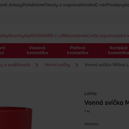
asté dotazy
Pomáháme
Trendy a inspirace
Kariéra
O nás
Prodejny
Ko
etáky
Novinky
Nej
ROSSMANN CLUB
Rossmánek
Cvičte jógu
Korejská 
vní
Vlasová
Pleťová
Korejská
ka
kosmetika
kosmetika
kosmetik
ky a osvěžovače
Vonné svíčky
Vonná svíčka Milion 
LaVita
Vonná svíčka M
1 ks
Varianta