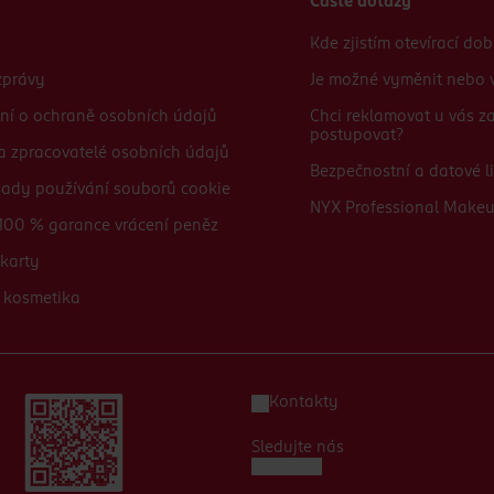
Časté dotazy
Kde zjistím otevírací do
zprávy
Je možné vyměnit nebo v
ní o ochraně osobních údajů
Chci reklamovat u vás 
postupovat?
 a zpracovatelé osobních údajů
Bezpečnostní a datové li
sady používání souborů cookie
NYX Professional Make
100 % garance vrácení peněz
karty
 kosmetika
Kontakty
Sledujte nás