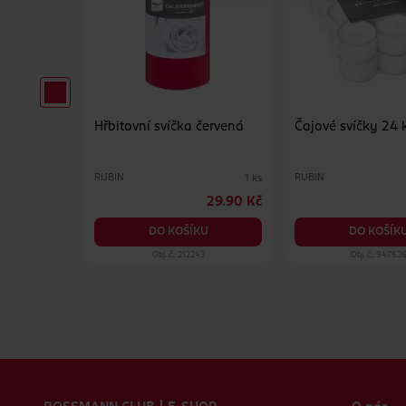
 svíčka
Hřbitovní svíčka červená
Čajové svíčky 24 
RUBIN
RUBIN
1 ks
1 ks
29.90 Kč
29.90 Kč
KU
DO KOŠÍKU
DO KOŠÍK
75
Obj. č.: 212243
Obj. č.: 94762
Zápatí webu