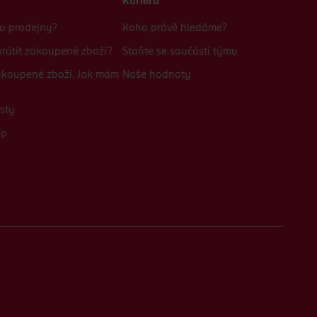
Kariéra
bu prodejny?
Koho právě hledáme?
rátit zakoupené zboží?
Staňte se součástí týmu
zakoupené zboží. Jak mám
Naše hodnoty
sty
up