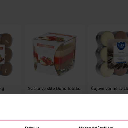
čky
Svíčka ve skle Duha Jablko
Čajové vonné svíč
a skořice
Vanilka
Aura
Aura
18 ks
1 ks
69.90 Kč
79.90 Kč
U
DO KOŠÍKU
DO KOŠÍKU