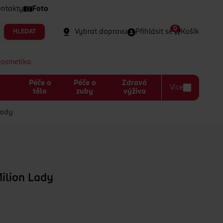
ntakty
Foto
0
Vybrat dopravu
Přihlásit se
Košík
HLEDAT
kosmetika
Péče o
Péče o
Zdravá
Více
a
tělo
zuby
výživa
Lady
ilion Lady