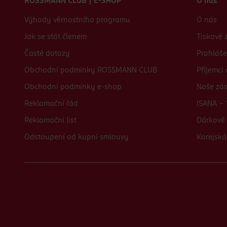
ROSSMANN CLUB | E-SHOP
O nás
Výhody věrnostního programu
O nás
Jak se stát členem
Tiskové 
Časté dotazy
Prohláše
Obchodní podmínky ROSSMANN CLUB
Příjemci
Obchodní podmínky e-shop
Naše zá
Reklamační řád
ISANA - 
Reklamační list
Dárkové 
Odstoupení od kupní smlouvy
Korejská