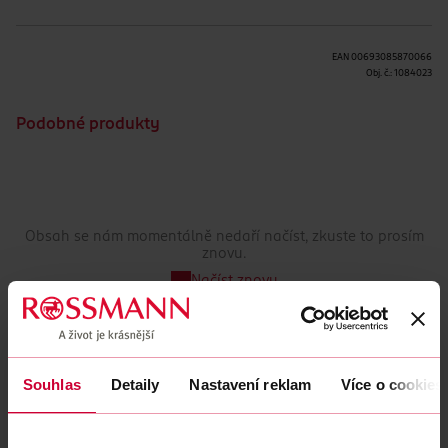
EAN
00693085870066
Obj. č.:
1084023
Podobné produkty
Obsah se nám momentálně nedaří načíst, zkuste to prosím
znovu.
Načíst znovu
Souhlas
Detaily
Nastavení reklam
Více o cookies