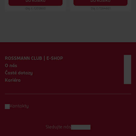
DO KOŠÍKU
DO KOŠÍKU
Obj. č.: 1205800
Obj. č.: 1264661
Zápatí webu
ROSSMANN CLUB | E-SHOP
O nás
Časté dotazy
Kariéra
Kontakty
Sledujte nás