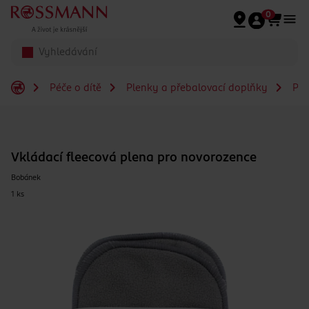
Přeskočit na hlavmní obsah
0
Péče o dítě
Plenky a přebalovací doplňky
Ple
Vkládací fleecová plena pro novorozence
Bobánek
1 ks