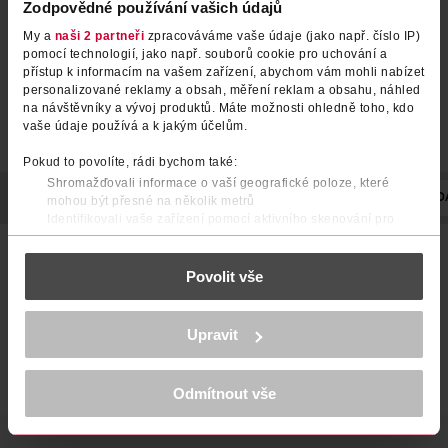
Zodpovědné používání vašich údajů
My a
naši 2 partneři
zpracováváme vaše údaje (jako např. číslo IP)
pomocí technologií, jako např. souborů cookie pro uchování a
přístup k informacím na vašem zařízení, abychom vám mohli nabízet
personalizované reklamy a obsah, měření reklam a obsahu, náhled
na návštěvníky a vývoj produktů. Máte možnosti ohledně toho, kdo
vaše údaje používá a k jakým účelům.
Pokud to povolíte, rádi bychom také:
Shromažďovali informace o vaší geografické poloze, které
POPIS
SLOŽENÍ
POČET
VYROBENO V
VÝROBCE/DODA
mohou být přesné na několik metrů
Identifikovali vaše zařízení pomocí aktivního skenování pro
konkrétní charakteristiky (otisk prstu)
Novorozenecká vkládací plena z vysoce savého mikrovlákna
Zjistěte více o tom, jak zpracováváme vaše osobní údaje, a nastavte
(fleece), je velmi příjemná k dětské pokožce a díky své barvě
Povolit vše
si předvolby v
části s podrobnostmi
. Svůj souhlas můžete kdykoliv
se nezapírá. Složena ze 4 vrstev. Vkládací pleny slouží ke
změnit nebo odvolat v části Prohlášení o souborech cookie.
zvýšení savosti látkových plen a prodloužují tak dobu mezi
přebalením. Lze použít do novorozeneckých AIO plenek a
K provozu stránek, personalizaci obsahu a reklam, funkcí sociálních
novorozeneckých svrchních kalhotek Bobánek pro zvýšení
Upravit
médií, analýze návštěvnosti, které mohou nést osobní údaje.
savosti, je však universální i pro jiné značky.
Více najdete v
prohlášení o ochraně osobních údajů.
Odmítnout vše
Děkujeme za pochopení. >
více o cookies
<