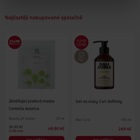
Nejčastějí nakupované společně
Zklidňující pleťová maska
Gel na vlasy Curl defining
Centella Asiatica
Beauty of Joseon
25 ml
Bali Curls
150 ml
36.90 Kč
49.90 Kč
269 Kč
CLUB cena