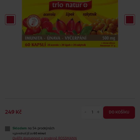
-
+
249 Kč
DO KOŠÍKU
Skladem
na 54 prodejnách
vyzvednutí již za
60 minut
Ověřit dostupnost v prodejně ROSSMANN