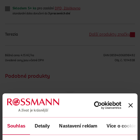
Skladem 5+ ks
pro zaslání
DPD, Zásilkovna
standardní doba doručení do
3 pracovních dní
Terezia
Další produkty značky
Běžná cena: 4.15 Kč/ks
EAN
08594006898492
Uvedené ceny jsou včetně DPH
Obj. č.:
1014938
Podobné produkty
Souhlas
Detaily
Nastavení reklam
Více o cookies