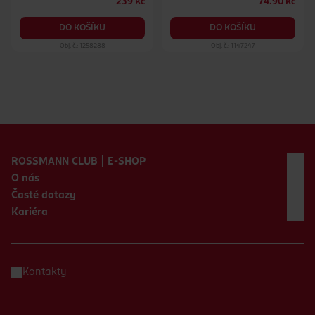
239 Kč
74.90 Kč
DO KOŠÍKU
DO KOŠÍKU
Obj. č.: 1258288
Obj. č.: 1147247
Zápatí webu
ROSSMANN CLUB | E-SHOP
O nás
Časté dotazy
Kariéra
Kontakty