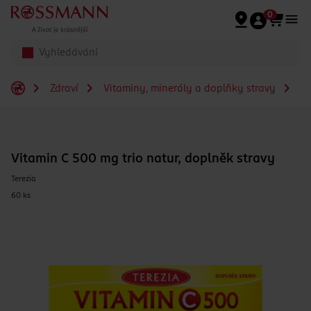
Přeskočit na hlavmní obsah
0
Zdraví
Vitaminy, minerály a doplňky stravy
Vi
Vitamin C 500 mg trio natur, doplněk stravy
Terezia
60 ks