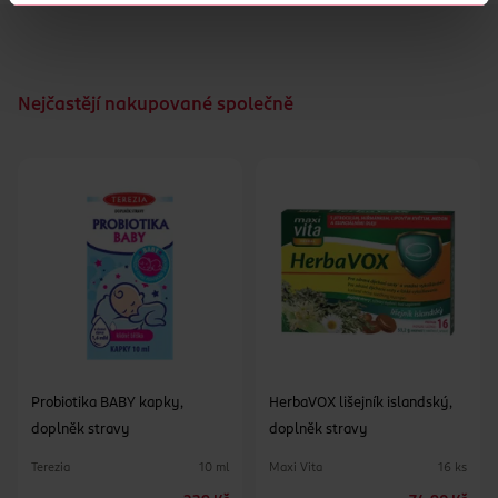
Nejčastějí nakupované společně
Probiotika BABY kapky,
HerbaVOX lišejník islandský,
doplněk stravy
doplněk stravy
Terezia
Maxi Vita
10 ml
16 ks