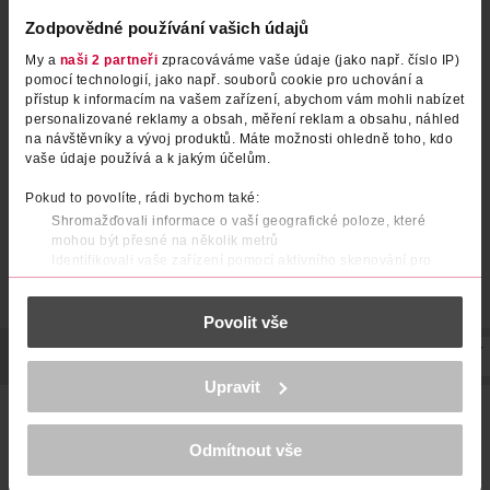
Zodpovědné používání vašich údajů
My a
naši 2 partneři
zpracováváme vaše údaje (jako např. číslo IP)
Green Trio, doplněk stravy
Černý česnek, doplněk stravy
pomocí technologií, jako např. souborů cookie pro uchování a
přístup k informacím na vašem zařízení, abychom vám mohli nabízet
personalizované reklamy a obsah, měření reklam a obsahu, náhled
Topnatur
Terezia
540 ks
60 ks
na návštěvníky a vývoj produktů. Máte možnosti ohledně toho, kdo
389 Kč
419 Kč
vaše údaje používá a k jakým účelům.
DO KOŠÍKU
DO KOŠÍKU
Pokud to povolíte, rádi bychom také:
Shromažďovali informace o vaší geografické poloze, které
Obj. č.: 523868
Obj. č.: 1014945
mohou být přesné na několik metrů
Identifikovali vaše zařízení pomocí aktivního skenování pro
konkrétní charakteristiky (otisk prstu)
Zjistěte více o tom, jak zpracováváme vaše osobní údaje, a nastavte
Povolit vše
si předvolby v
části s podrobnostmi
. Svůj souhlas můžete kdykoliv
změnit nebo odvolat v části Prohlášení o souborech cookie.
POPIS
POUŽITÍ
SLOŽENÍ
SKLADOVÁNÍ
UPOZORNĚNÍ
K provozu stránek, personalizaci obsahu a reklam, funkcí sociálních
Upravit
médií, analýze návštěvnosti, které mohou nést osobní údaje.
TEREZIA Vitamin C trio natur+ obsahuje 3 přírodní zdroje
Více najdete v
prohlášení o ochraně osobních údajů.
vitaminu C - rakytník, šípek, acerolu. Vitamin C podporuje
funkci imunitního a nervového systému, přispívá ke snížení
Odmítnout vše
Děkujeme za pochopení. >
více o cookies
<
únavy či vyčerpání.