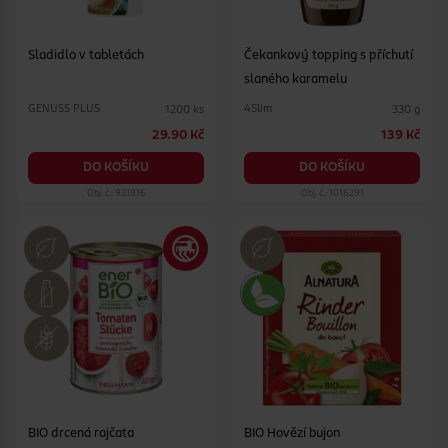
Sladidlo v tabletách
Čekankový topping s příchutí
slaného karamelu
GENUSS PLUS
4Slim
1200 ks
330 g
29.90 Kč
139 Kč
DO KOŠÍKU
DO KOŠÍKU
Obj. č.: 931816
Obj. č.: 1016291
BIO drcená rajčata
BIO Hovězí bujon