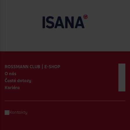
Zápatí webu
ROSSMANN CLUB | E-SHOP
O nás
Časté dotazy
Kariéra
Kontakty