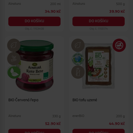
Alnatura
Alnatura
200 ml
500 g
34.90 Kč
39.90 Kč
DO KOŠÍKU
DO KOŠÍKU
Obj. č.: 1153408
Obj. č.: 1155174
BIO Červená řepa
BIO tofu uzené
Alnatura
enerBiO
330 g
200 g
52.90 Kč
44.90 Kč