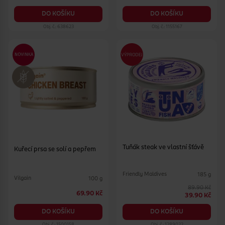
DO KOŠÍKU
DO KOŠÍKU
Obj. č.: 638623
Obj. č.: 1155167
Tuňák steak ve vlastní šťávě
Kuřecí prsa se solí a pepřem
Friendly Maldives
185 g
Vilgain
100 g
89.90 Kč
69.90 Kč
39.90 Kč
DO KOŠÍKU
DO KOŠÍKU
Obj. č.: 1500158
Obj. č.: 1289022