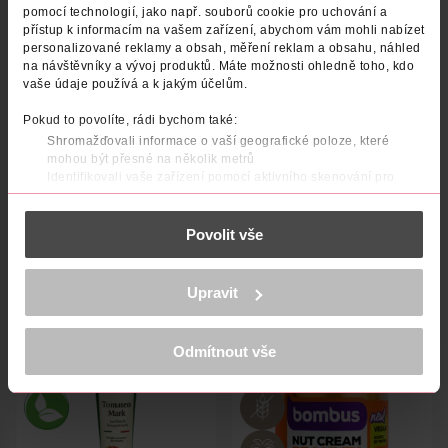
pomocí technologií, jako např. souborů cookie pro uchování a
přístup k informacím na vašem zařízení, abychom vám mohli nabízet
personalizované reklamy a obsah, měření reklam a obsahu, náhled
na návštěvníky a vývoj produktů. Máte možnosti ohledně toho, kdo
vaše údaje používá a k jakým účelům.
Pokud to povolíte, rádi bychom také:
Shromažďovali informace o vaší geografické poloze, které
mohou být přesné na několik metrů
BIO Pomazánka s kari a
BIO Kypřící prášek
Identifikovali vaše zařízení pomocí aktivního skenování pro
mangem
konkrétní charakteristiky (otisk prstu)
Zjistěte více o tom, jak zpracováváme vaše osobní údaje, a nastavte
enerBiO
Alnatura
180 g
72 g
Povolit vše
si předvolby v
části s podrobnostmi
. Svůj souhlas můžete kdykoliv
44.90 Kč
34.90 Kč
změnit nebo odvolat v části Prohlášení o souborech cookie.
DO KOŠÍKU
DO KOŠÍKU
K provozu stránek, personalizaci obsahu a reklam, funkcí sociálních
Upravit
médií, analýze návštěvnosti, které mohou nést osobní údaje.
Obj. č.: 590143
Obj. č.: 1155327
Více najdete v
prohlášení o ochraně osobních údajů.
Odmítnout vše
Děkujeme za pochopení. >
více o cookies
<