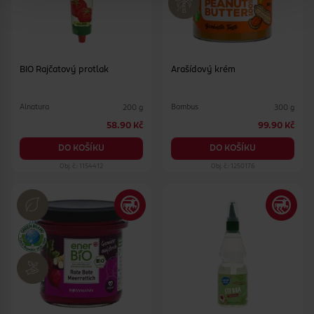
BIO Rajčatový protlak
Arašídový krém
Alnatura
Bombus
200 g
300 g
58.90 Kč
99.90 Kč
DO KOŠÍKU
DO KOŠÍKU
Obj. č.: 1154412
Obj. č.: 1250176