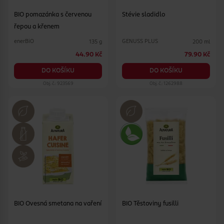
BIO pomazánka s červenou
Stévie sladidlo
řepou a křenem
enerBiO
GENUSS PLUS
135 g
200 ml
44.90 Kč
79.90 Kč
DO KOŠÍKU
DO KOŠÍKU
Obj. č.: 923569
Obj. č.: 1262988
BIO Ovesná smetana na vaření
BIO Těstoviny fusilli