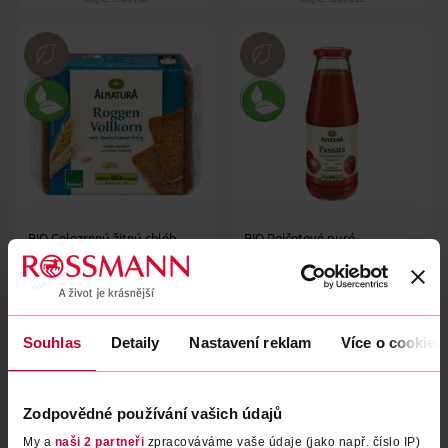
BIO Celozrnný žitný chléb
BIO Rajčatové pyré
Alnatura
Alnatura
500 g
690 g
49.90 Kč
69.90 Kč
Souhlas
Detaily
Nastavení reklam
Více o cookies
DO KOŠÍKU
DO KOŠÍKU
Obj. č.: 1153200
Obj. č.: 1155303
Zodpovědné používání vašich údajů
My a
naši 2 partneři
zpracováváme vaše údaje (jako např. číslo IP)