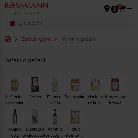
Přeskočit na hlavmní obsah
0
Zdravá výživa
Vaření a pečení
Vaření a pečení
Luštěniny
Pečivo
Těstoviny
Pomazánky
Mouky a
Konzervy a
a obiloviny
a rýže
směsi na
hotová
pečení
jídla
Oleje a
Sladidla a
Koření a
Tofu a
octy
dochucovadla
přísady na
alternativy