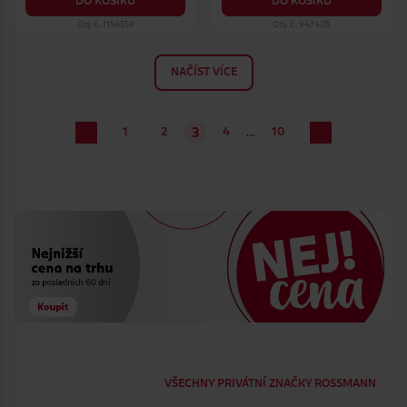
DO KOŠÍKU
DO KOŠÍKU
Obj. č.: 1154559
Obj. č.: 947428
NAČÍST VÍCE
…
1
2
4
10
3
VŠECHNY PRIVÁTNÍ ZNAČKY ROSSMANN