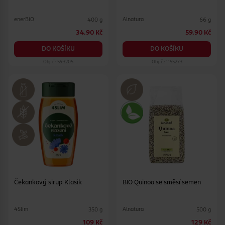
enerBiO
Alnatura
400 g
66 g
34.90 Kč
59.90 Kč
DO KOŠÍKU
DO KOŠÍKU
Obj. č.: 593205
Obj. č.: 1155273
Čekankový sirup Klasik
BIO Quinoa se směsí semen
4Slim
Alnatura
350 g
500 g
109 Kč
129 Kč