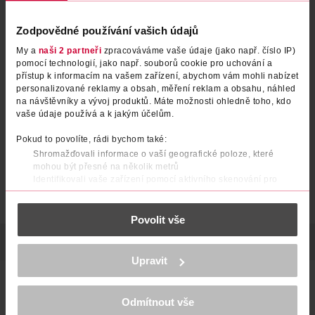
Zodpovědné používání vašich údajů
My a
naši 2 partneři
zpracováváme vaše údaje (jako např. číslo IP)
pomocí technologií, jako např. souborů cookie pro uchování a
přístup k informacím na vašem zařízení, abychom vám mohli nabízet
personalizované reklamy a obsah, měření reklam a obsahu, náhled
na návštěvníky a vývoj produktů. Máte možnosti ohledně toho, kdo
vaše údaje používá a k jakým účelům.
Pokud to povolíte, rádi bychom také:
Shromažďovali informace o vaší geografické poloze, které
mohou být přesné na několik metrů
Identifikovali vaše zařízení pomocí aktivního skenování pro
konkrétní charakteristiky (otisk prstu)
Zjistěte více o tom, jak zpracováváme vaše osobní údaje, a nastavte
Povolit vše
si předvolby v
části s podrobnostmi
. Svůj souhlas můžete kdykoliv
změnit nebo odvolat v části Prohlášení o souborech cookie.
POPIS
POČET
VÝROBCE/DODAVATEL
K provozu stránek, personalizaci obsahu a reklam, funkcí sociálních
Upravit
médií, analýze návštěvnosti, které mohou nést osobní údaje.
Originální vánoční ozdoba ve tvaru červeného autíčka s
Více najdete v
prohlášení o ochraně osobních údajů.
bílými detaily, které veze zasněžený stromeček. Stylový
Odmítnout vše
doplněk pro hravou a moderní výzdobu interiéru. Balení
Děkujeme za pochopení. >
více o cookies
<
obsahuje 2 ks – ideální jako dekorace nebo drobný dárek.