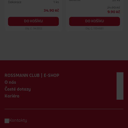
alouette
20 ks
Dekorace
1 ks
24.90 Kč
34.90 Kč
9.90 Kč
DO KOŠÍKU
DO KOŠÍKU
Obj. č.: 943512
Obj. č.: 1354881
Zápatí webu
ROSSMANN CLUB | E-SHOP
O nás
Časté dotazy
Kariéra
Kontakty