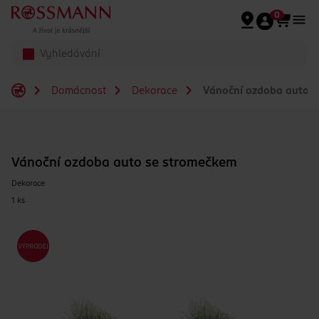
Přeskočit na hlavmní obsah
0
Domácnost
Dekorace
Vánoční ozdoba auto s
Vánoční ozdoba auto se stromečkem
Dekorace
1 ks