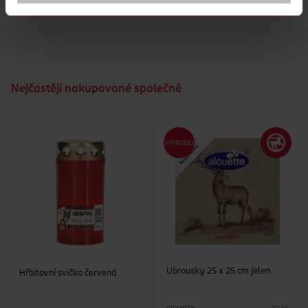
Velikost: 7 cm.
Nejčastějí nakupované společně
Ubrousky 25 x 25 cm jelen
Hřbitovní svíčka červená