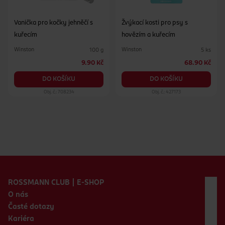
Vanička pro kočky jehněčí s
Žvýkací kosti pro psy s
kuřecím
hovězím a kuřecím
Winston
Winston
100 g
5 ks
9.90 Kč
68.90 Kč
DO KOŠÍKU
DO KOŠÍKU
Obj. č.: 708234
Obj. č.: 427173
Zápatí webu
ROSSMANN CLUB | E-SHOP
O nás
Časté dotazy
Kariéra