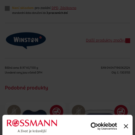
Není skladem
pro zaslání
DPD, Zásilkovna
standardní doba doručení do
3 pracovních dní
Další produkty značky
Běžná cena: 8.97 Kč/100 g
EAN
04047196062524
Uvedené ceny jsou včetně DPH
Obj. č.:
1303155
Podobné produkty