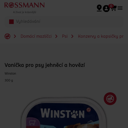
Přeskočit na hlavmní obsah
0
Domácí mazlíčci
Psi
Konzervy a kapsičky pro
Vanička pro psy jehněcí a hovězí
Winston
300 g