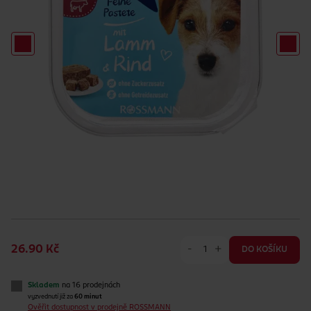
-
+
26.90 Kč
DO KOŠÍKU
Skladem
na 16 prodejnách
vyzvednutí již za
60 minut
Ověřit dostupnost v prodejně ROSSMANN