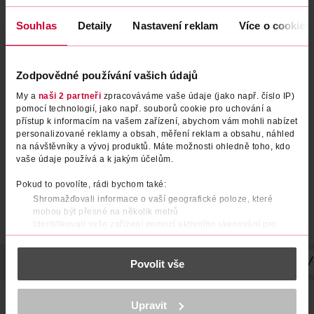
Souhlas
Detaily
Nastavení reklam
Více o cookies
Zodpovědné používání vašich údajů
Vanička pro psy Gourmet
Vanička pro psy s drůbežím a
hovězí s čerstvými játry
hovězím
My a
naši 2 partneři
zpracováváme vaše údaje (jako např. číslo IP)
pomocí technologií, jako např. souborů cookie pro uchování a
Winston
Winston
175 g
300 g
přístup k informacím na vašem zařízení, abychom vám mohli nabízet
39.90 Kč
26.90 Kč
personalizované reklamy a obsah, měření reklam a obsahu, náhled
na návštěvníky a vývoj produktů. Máte možnosti ohledně toho, kdo
DO KOŠÍKU
DO KOŠÍKU
vaše údaje používá a k jakým účelům.
Obj. č.: 606424
Obj. č.: 842129
Pokud to povolíte, rádi bychom také:
Shromažďovali informace o vaší geografické poloze, které
mohou být přesné na několik metrů
Identifikovali vaše zařízení pomocí aktivního skenování pro
konkrétní charakteristiky (otisk prstu)
Zjistěte více o tom, jak zpracováváme vaše osobní údaje, a nastavte
POPIS
SLOŽENÍ
HMOTNOST
VYROBENO V
VÝROBCE/
Povolit vše
si předvolby v
části s podrobnostmi
. Svůj souhlas můžete kdykoliv
změnit nebo odvolat v části Prohlášení o souborech cookie.
Dopřejte svému čtyřnohému příteli kvalitní a chutné krmivo,
K provozu stránek, personalizaci obsahu a reklam, funkcí sociálních
Upravit
které si zamiluje!
Winston Feine Pastete s jehněčím a
médií, analýze návštěvnosti, které mohou nést osobní údaje.