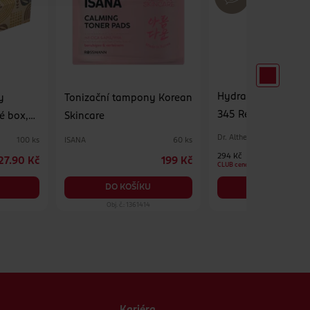
Hydratační pleťov
y
Tonizační tampony Korean
345 Relief Cream M
é box,
Skincare
Dr. Althea
ISANA
100 ks
60 ks
294 Kč
27.90 Kč
199 Kč
CLUB cena
DO KOŠÍKU
DO KOŠÍKU
Obj. č.: 1361414
Obj. č.: 1390575