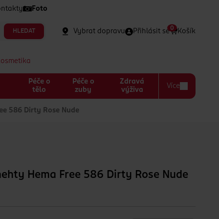
ntakty
Foto
0
Vybrat dopravu
Přihlásit se
Košík
HLEDAT
kosmetika
Péče o
Péče o
Zdravá
Více
a
tělo
zuby
výživa
ee 586 Dirty Rose Nude
nehty Hema Free 586 Dirty Rose Nude