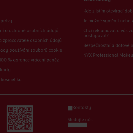
Časté dotazy
Kde zjistím otevírací do
zprávy
Je možné vyměnit nebo v
ní o ochraně osobních údajů
Chci reklamovat u vás 
postupovat?
 a zpracovatelé osobních údajů
Bezpečnostní a datové li
sady používání souborů cookie
NYX Professional Make
100 % garance vrácení peněz
karty
 kosmetika
Kontakty
Sledujte nás