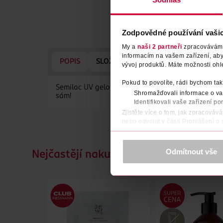
Zodpovědné používání vaši
My a
naši 2 partneři
zpracováváme 
informacím na vašem zařízení, ab
POPIS
SLOŽENÍ
POČET
NÁZEV VÝR
vývoj produktů. Máte možnosti ohl
Pokud to povolíte, rádi bychom tak
Semilac UV gelový lak na nehty Dirty Rose Nude. 
Shromažďovali informace o vaš
sám!
Identifikovali vaše zařízení po
Zjistěte více o tom, jak zpracováv
nebo odvolat v části Prohlášení o
K provozu stránek, personalizaci 
Více najdete v
prohlášení o ochra
Odmítnout vše
Nejčastějí nakupované společně
Děkujeme za pochopení. >
více o 