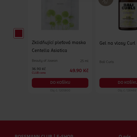
Zklidňující pleťová maska
pro muže
Gel na vlasy Curl
Centella Asiatica
Beauty of Joseon
25 ml
Bali Curls
65 ml
36.90 Kč
49.90 Kč
129 Kč
CLUB cena
KU
DO KOŠÍK
DO KOŠÍKU
99
Obj. č.: 1205800
Obj. č.: 126466
Zápatí webu