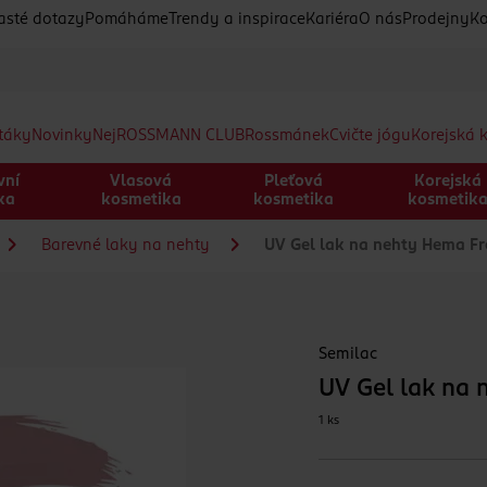
asté dotazy
Pomáháme
Trendy a inspirace
Kariéra
O nás
Prodejny
Ko
etáky
Novinky
Nej
ROSSMANN CLUB
Rossmánek
Cvičte jógu
Korejská 
vní
Vlasová
Pleťová
Korejská
ka
kosmetika
kosmetika
kosmetik
Barevné laky na nehty
UV Gel lak na nehty Hema Fr
Semilac
UV Gel lak na 
1 ks