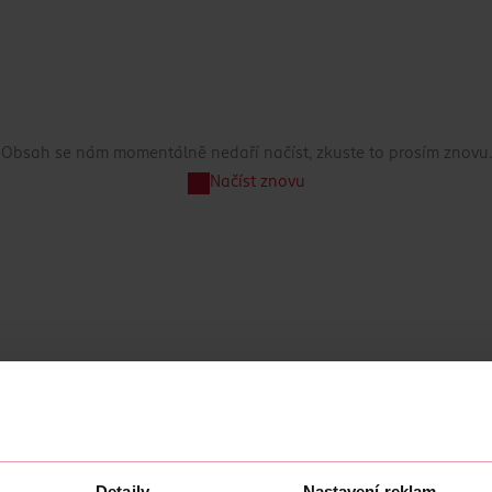
Obsah se nám momentálně nedaří načíst, zkuste to prosím znovu.
Načíst znovu
Detaily
Nastavení reklam