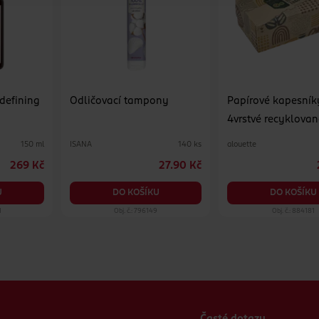
 defining
Odličovací tampony
Papírové kapesník
4vrstvé recyklovan
různé druhy
ISANA
alouette
150 ml
140 ks
269 Kč
27.90 Kč
U
DO KOŠÍKU
DO KOŠÍKU
1
Obj. č.: 796149
Obj. č.: 884181