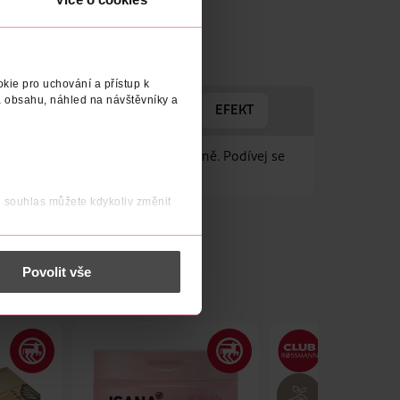
kie pro uchování a přístup k
 obsahu, náhled na návštěvníky a
ROBCE/DODAVATEL
BARVA
EFEKT
 působí velmi přirozeně a elegantně. Podívej se
j souhlas můžete kdykoliv změnit
 nést osobní údaje.
Povolit vše