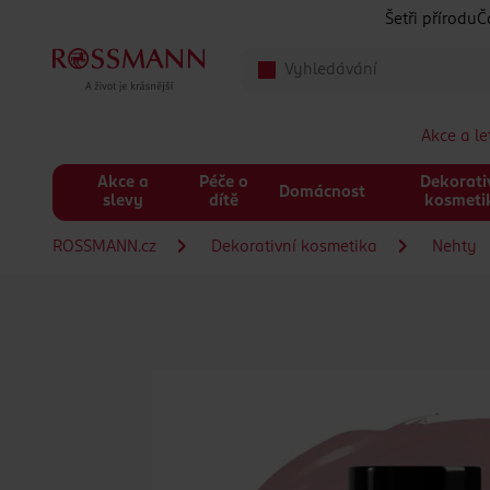
Přeskočit na hlavmní obsah
Šetři přírodu
Č
Akce a l
Akce a
Péče o
Dekorati
Domácnost
slevy
dítě
kosmeti
ROSSMANN.cz
Dekorativní kosmetika
Nehty