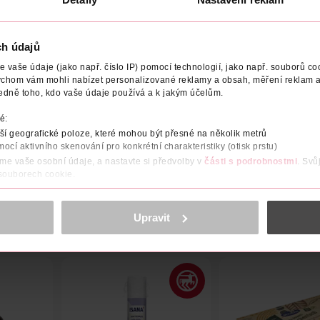
ch údajů
vaše údaje (jako např. číslo IP) pomocí technologií, jako např. souborů coo
ychom vám mohli nabízet personalizované reklamy a obsah, měření reklam a
OBCE/DODAVATELE
ADRESA VÝROBCE/DODAVATELE
VÝ
edně toho, kdo vaše údaje používá a k jakým účelům.
é:
Světlý odstín špinavé růžové, který přitahuje pozornost a zároveň
í geografické poloze, které mohou být přesné na několik metrů
mocí aktivního skenování pro konkrétní charakteristiky (otisk prstu)
áme vaše osobní údaje, a nastavte si předvolby v
části s podrobnostmi
. Svů
 souborech cookie.
obsahu a reklam, funkcí sociálních médií, analýze návštěvnosti, které mohou
ně osobních údajů.
Upravit
cookies
<