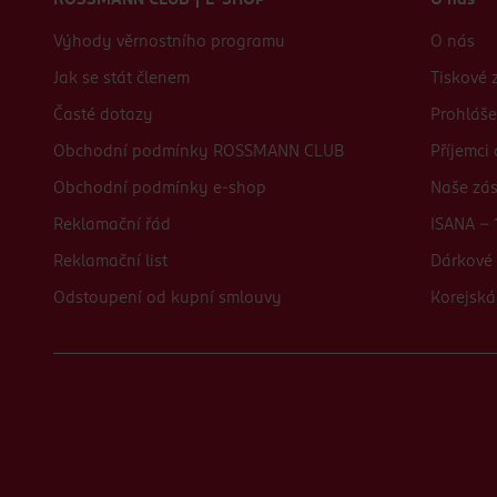
ROSSMANN CLUB | E-SHOP
O nás
Výhody věrnostního programu
O nás
Jak se stát členem
Tiskové 
Časté dotazy
Prohláše
Obchodní podmínky ROSSMANN CLUB
Příjemci
Obchodní podmínky e-shop
Naše zá
Reklamační řád
ISANA - 
Reklamační list
Dárkové 
Odstoupení od kupní smlouvy
Korejská