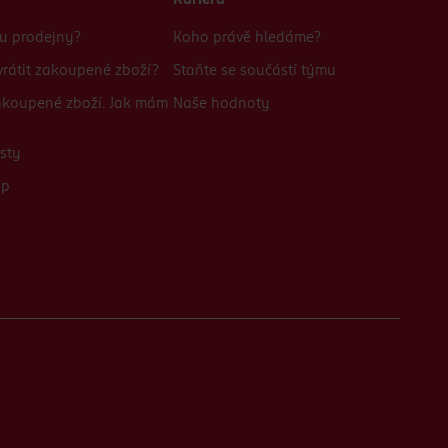
Kariéra
bu prodejny?
Koho právě hledáme?
rátit zakoupené zboží?
Staňte se součástí týmu
zakoupené zboží. Jak mám
Naše hodnoty
sty
up