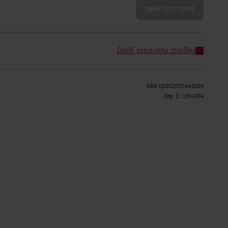
NENÍ DOSTUPNÉ
Další produkty značky
EAN
05902751443325
Obj. č.:
1214314